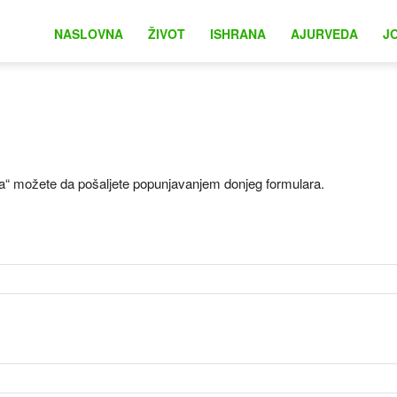
na
NASLOVNA
ŽIVOT
ISHRANA
AJURVEDA
J
ija“ možete da pošaljete popunjavanjem donjeg formulara.