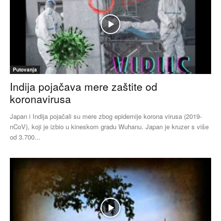
Putovanja
Indija pojačava mere zaštite od
koronavirusa
Japan i Indija pojačali su mere zbog epidemije korona virusa (2019-
nCoV), koji je izbio u kineskom gradu Wuhanu. Japan je kruzer s više
od 3.700...