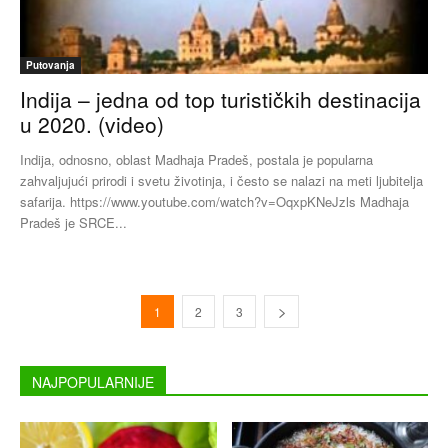
Putovanja
Indija – jedna od top turističkih destinacija
u 2020. (video)
Indija, odnosno, oblast Madhaja Pradeš, postala je popularna
zahvaljujući prirodi i svetu životinja, i često se nalazi na meti ljubitelja
safarija. https://www.youtube.com/watch?v=OqxpKNeJzls Madhaja
Pradeš je SRCE...
1
2
3
NAJPOPULARNIJE