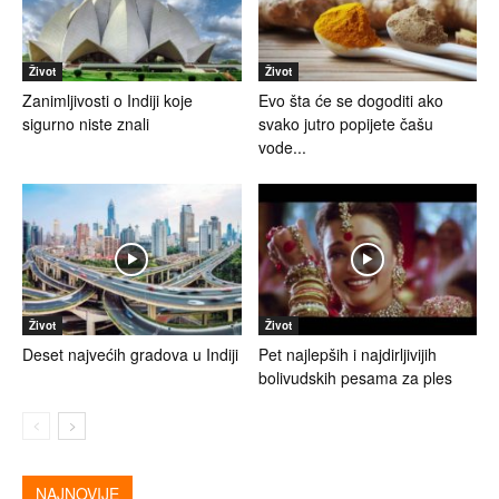
Život
Život
Zanimljivosti o Indiji koje
Evo šta će se dogoditi ako
sigurno niste znali
svako jutro popijete čašu
vode...
Život
Život
Deset najvećih gradova u Indiji
Pet najlepših i najdirljivijih
bolivudskih pesama za ples
NAJNOVIJE