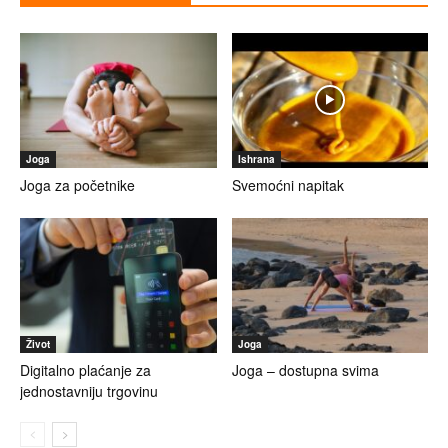
Joga
Ishrana
Joga za početnike
Svemoćni napitak
Život
Joga
Digitalno plaćanje za
Joga – dostupna svima
jednostavniju trgovinu