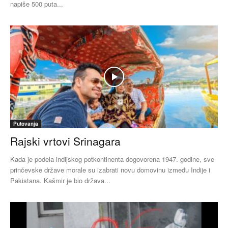
napiše 500 puta...
Putovanja
Rajski vrtovi Srinagara
Kada je podela indijskog potkontinenta dogovorena 1947. godine, sve
prinčevske države morale su izabrati novu domovinu između Indije i
Pakistana. Kašmir je bio država...