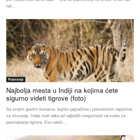
reč...
Putovanja
Najbolja mesta u Indiji na kojima ćete
sigurno videti tigrove (foto)
Sa svojim gustim šumama, bujnim pejzažima i posvećenim naporima
za očuvanje, Indija nudi neke od najboljih mogućnosti na svetu za
posmatranje tigrova. Evo nekih...