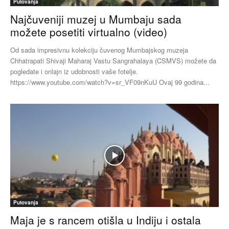
Putovanja
Najčuveniji muzej u Mumbaju sada
možete posetiti virtualno (video)
Od sada impresivnu kolekciju čuvenog Mumbajskog muzeja
Chhatrapati Shivaji Maharaj Vastu Sangrahalaya (CSMVS) možete da
pogledate i onlajn iz udobnosti vaše fotelje.
https://www.youtube.com/watch?v=sr_VF09nKuU Ovaj 99 godina...
Putovanja
Maja je s rancem otišla u Indiju i ostala