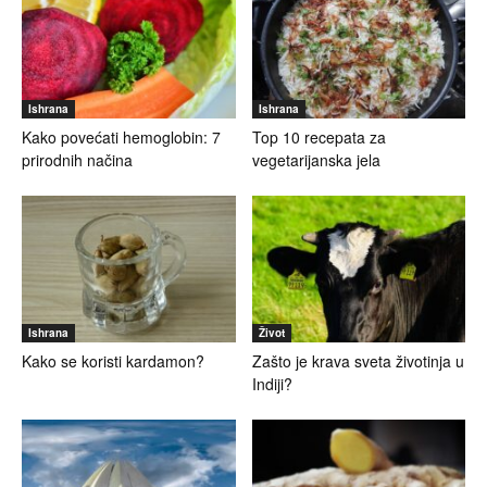
Ishrana
Ishrana
Kako povećati hemoglobin: 7
Top 10 recepata za
prirodnih načina
vegetarijanska jela
Ishrana
Život
Kako se koristi kardamon?
Zašto je krava sveta životinja u
Indiji?