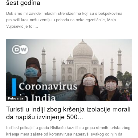
šest godina
Dok smo mi zavideli mladim strendžerima koji su s bekpekovima
prolazili kroz našu zemlju u pohodu na neke egzotičnije, Maja
Vujošević je to i...
Putovanja
Turisti u Indiji zbog kršenja izolacije morali
da napišu izvinjenje 500...
Indijski policajci u gradu Risikešu kaznili su grupu stranih turista zbog
kršenja mera zaštite od koronavirusa nateravši svakog od njih da