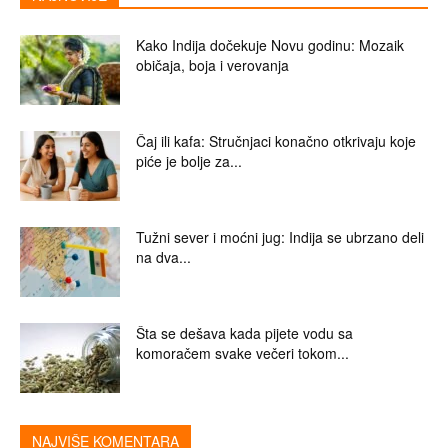
Kako Indija dočekuje Novu godinu: Mozaik
običaja, boja i verovanja
Čaj ili kafa: Stručnjaci konačno otkrivaju koje
piće je bolje za...
Tužni sever i moćni jug: Indija se ubrzano deli
na dva...
Šta se dešava kada pijete vodu sa
komoračem svake večeri tokom...
NAJVIŠE KOMENTARA