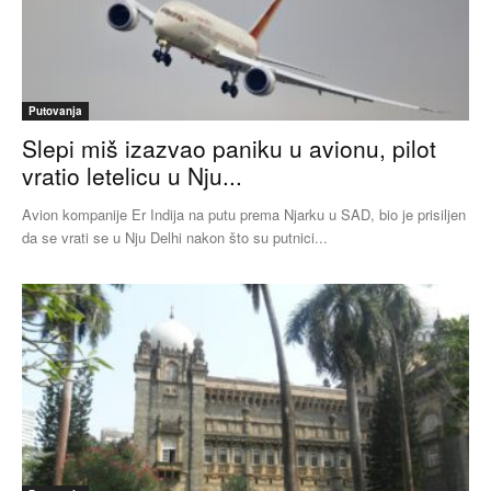
Putovanja
Slepi miš izazvao paniku u avionu, pilot
vratio letelicu u Nju...
Avion kompanije Er Indija na putu prema Njarku u SAD, bio je prisiljen
da se vrati se u Nju Delhi nakon što su putnici...