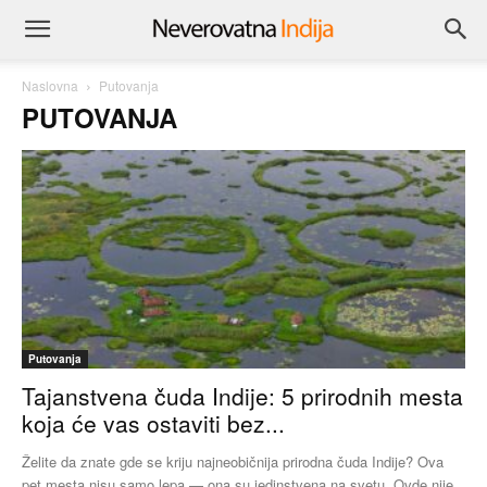
Naslovna
Putovanja
PUTOVANJA
Putovanja
Tajanstvena čuda Indije: 5 prirodnih mesta
koja će vas ostaviti bez...
Želite da znate gde se kriju najneobičnija prirodna čuda Indije? Ova
pet mesta nisu samo lepa — ona su jedinstvena na svetu. Ovde nije