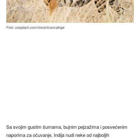
Foto: unsplash.com/vincentvanzalinge
Sa svojim gustim šumama, bujnim pejzažima i posvećenim
naporima za očuvanje, Indija nudi neke od najboljih