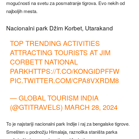
mogućnosti na svetu za posmatranje tigrova. Evo nekih od
najboljih mesta.
Nacionalni park Džim Korbet, Utarakand
TOP TRENDING ACTIVITIES
ATTRACTING TOURISTS AT JIM
CORBETT NATIONAL
PARK
HTTPS://T.CO/KONGIDPFFW
PIC.TWITTER.COM/CPA8VXRDM8
— GLOBAL TOURISM INDIA
(@GTITRAVELS)
MARCH 28, 2024
To je najstariji nacionalni park Indije i raj za bengalske tigrove.
Smešten u podnožju Himalaja, raznolika staništa parka