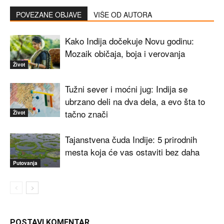
POVEZANE OBJAVE
VIŠE OD AUTORA
Kako Indija dočekuje Novu godinu:
Mozaik običaja, boja i verovanja
Život
Tužni sever i moćni jug: Indija se
ubrzano deli na dva dela, a evo šta to
tačno znači
Život
Tajanstvena čuda Indije: 5 prirodnih
mesta koja će vas ostaviti bez daha
Putovanja
POSTAVI KOMENTAR