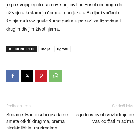
je po svojoj lepoti i raznovrsnoj divljini. Posetioci mogu da
uživaju u krstarenju čamcem po jezeru Perijar i vođenim
šetnjama kroz guste šume parka u potrazi za tigrovima i
drugim divljim životinjama.
KLJUČNE REČI
indija
tigrovi
Prethodni tekst
Sledeći tekst
Sedam stvari o sebi nikada ne
5 jednostavnih vežbi koje će
smete otkriti drugima, prema
vas održati mladima
hinduističkim mudracima