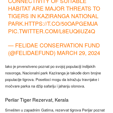
CONNECTIVITY OF SUITABLE
HABITAT ARE MAJOR THREATS TO
TIGERS IN KAZIRANGA NATIONAL
PARK.
HTTPS://T.CO/50OAPGEMJA
PIC.TWITTER.COM/L8EUQ6UZ4Q
— FELIDAE CONSERVATION FUND
(@FELIDAEFUND)
MARCH 29, 2024
Iako je prvenstveno poznat po svojoj populaciji indijskih
nosoroga, Nacionalni park Kaziranga je takođe dom brojne
populacije tigrova. Posetioci mogu da istražuju travnjake i
močvare parka na džip safariju i jahanju slonova.
Periiar Tiger Rezervat, Kerala
Smešten u zapadnim Gatima, rezervat tigrova Perijar poznat