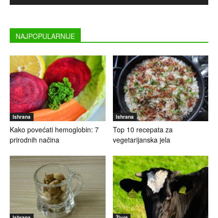
NAJPOPULARNIJE
Ishrana
Ishrana
Kako povećati hemoglobin: 7
Top 10 recepata za
prirodnih načina
vegetarijanska jela
Ishrana
Život