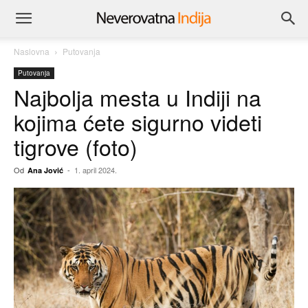
Naslovna
Putovanja
Putovanja
Najbolja mesta u Indiji na
kojima ćete sigurno videti
tigrove (foto)
Od
-
1. april 2024.
Ana Jović