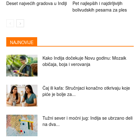
Deset najvećih gradova u Indiji
Pet najlepših i najdirljivijih
bolivudskih pesama za ples
NAJNOVIJE
Kako Indija dočekuje Novu godinu: Mozaik
običaja, boja i verovanja
Čaj ili kafa: Stručnjaci konačno otkrivaju koje
piće je bolje za...
Tužni sever i moćni jug: Indija se ubrzano deli
na dva...