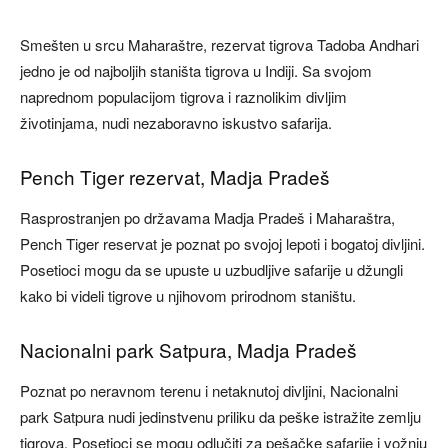
Smešten u srcu Maharaštre, rezervat tigrova Tadoba Andhari
jedno je od najboljih staništa tigrova u Indiji. Sa svojom
naprednom populacijom tigrova i raznolikim divljim
životinjama, nudi nezaboravno iskustvo safarija.
Pench Tiger rezervat, Madja Pradeš
Rasprostranjen po državama Madja Pradeš i Maharaštra,
Pench Tiger reservat je poznat po svojoj lepoti i bogatoj divljini.
Posetioci mogu da se upuste u uzbudljive safarije u džungli
kako bi videli tigrove u njihovom prirodnom staništu.
Nacionalni park Satpura, Madja Pradeš
Poznat po neravnom terenu i netaknutoj divljini, Nacionalni
park Satpura nudi jedinstvenu priliku da peške istražite zemlju
tigrova. Posetioci se mogu odlučiti za pešačke safarije i vožnju