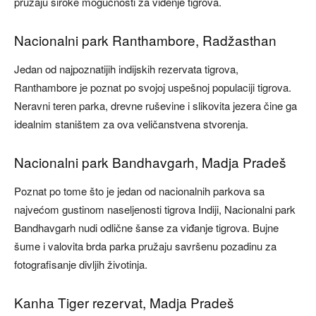
pružaju široke mogućnosti za viđenje tigrova.
Nacionalni park Ranthambore, Radžasthan
Jedan od najpoznatijih indijskih rezervata tigrova,
Ranthambore je poznat po svojoj uspešnoj populaciji tigrova.
Neravni teren parka, drevne ruševine i slikovita jezera čine ga
idealnim staništem za ova veličanstvena stvorenja.
Nacionalni park Bandhavgarh, Madja Pradeš
Poznat po tome što je jedan od nacionalnih parkova sa
najvećom gustinom naseljenosti tigrova Indiji, Nacionalni park
Bandhavgarh nudi odlične šanse za viđanje tigrova. Bujne
šume i valovita brda parka pružaju savršenu pozadinu za
fotografisanje divljih životinja.
Kanha Tiger rezervat, Madja Pradeš