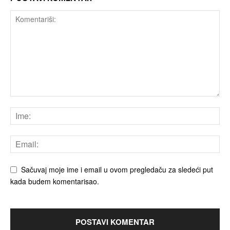
Sačuvaj moje ime i email u ovom pregledaču za sledeći put
kada budem komentarisao.