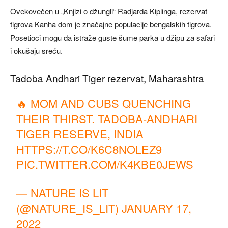
Ovekovečen u „Knjizi o džungli“ Radjarda Kiplinga, rezervat
tigrova Kanha dom je značajne populacije bengalskih tigrova.
Posetioci mogu da istraže guste šume parka u džipu za safari
i okušaju sreću.
Tadoba Andhari Tiger rezervat, Maharashtra
🔥 MOM AND CUBS QUENCHING
THEIR THIRST. TADOBA-ANDHARI
TIGER RESERVE, INDIA
HTTPS://T.CO/K6C8NOLEZ9
PIC.TWITTER.COM/K4KBE0JEWS
— NATURE IS LIT
(@NATURE_IS_LIT)
JANUARY 17,
2022