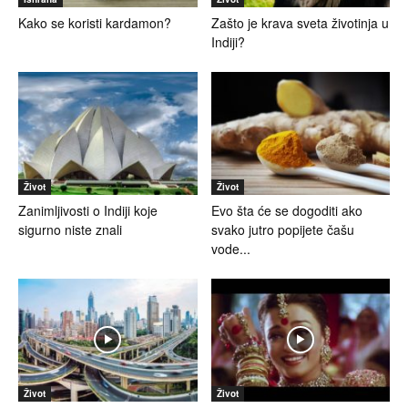
Kako se koristi kardamon?
Zašto je krava sveta životinja u
Indiji?
Život
Život
Zanimljivosti o Indiji koje
Evo šta će se dogoditi ako
sigurno niste znali
svako jutro popijete čašu
vode...
Život
Život