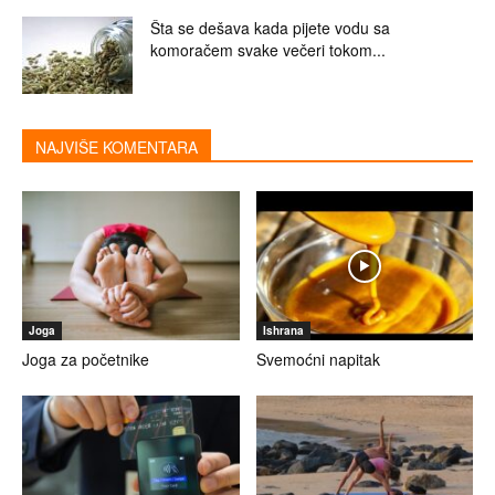
Šta se dešava kada pijete vodu sa
komoračem svake večeri tokom...
NAJVIŠE KOMENTARA
Joga
Ishrana
Joga za početnike
Svemoćni napitak