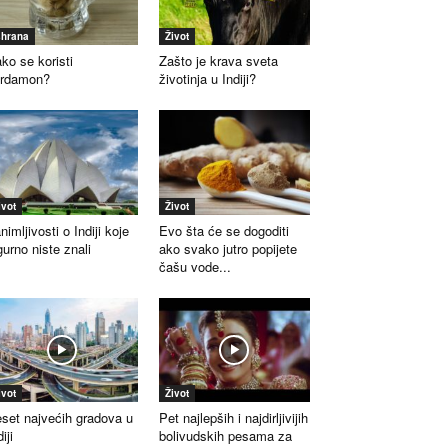
shrana
Život
ko se koristi
Zašto je krava sveta
ardamon?
životinja u Indiji?
ivot
Život
nimljivosti o Indiji koje
Evo šta će se dogoditi
gurno niste znali
ako svako jutro popijete
čašu vode...
ivot
Život
set najvećih gradova u
Pet najlepših i najdirljivijih
iji
bolivudskih pesama za