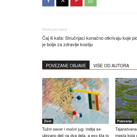
Prethodni tekst
Čaj ili kafa: Stručnjaci konačno otkrivaju koje pi
je bolje za zdravlje kostiju
POVEZANE OBJAVE
VIŠE OD AUTORA
Život
Putovanja
Tužni sever i moćni jug: Indija se
Tajanstvena 
ubrzano deli na dva dela, a evo šta to
mesta koja 