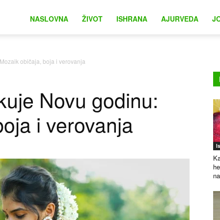
na
NASLOVNA
ŽIVOT
ISHRANA
AJURVEDA
J
Mozaik običaja, boja i verovanja
kuje Novu godinu:
oja i verovanja
I
Ka
he
na