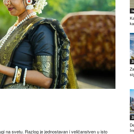
I
Ka
k
Ž
Za
si
Ž
De
Ind
ugi na svetu. Razlog je jednostavan i veličanstven u isto