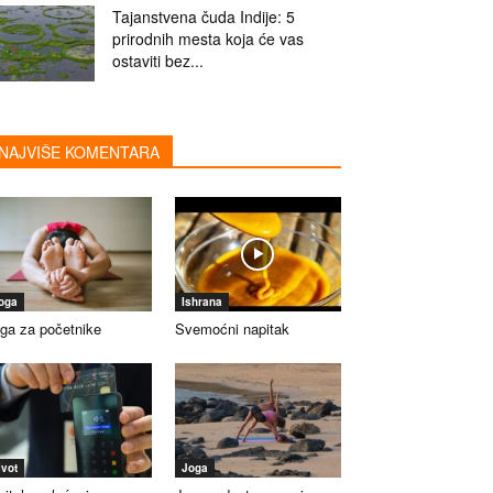
Tajanstvena čuda Indije: 5
prirodnih mesta koja će vas
ostaviti bez...
NAJVIŠE KOMENTARA
oga
Ishrana
ga za početnike
Svemoćni napitak
ivot
Joga