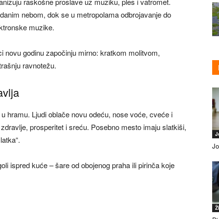
ganizuju raskošne proslave uz muziku, ples i vatromet.
zdanim nebom, dok se u metropolama odbrojavanje do
ektronske muzike.
ijci novu godinu započinju mirno: kratkom molitvom,
trašnju ravnotežu.
avlja
e u hramu. Ljudi oblače novu odeću, nose voće, cveće i
 zdravlje, prosperitet i sreću. Posebno mesto imaju slatkiši,
J
latka“.
Jo
li ispred kuće – šare od obojenog praha ili pirinča koje
Ž