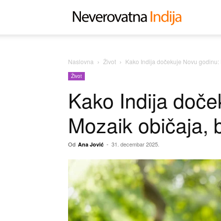
Neverovat
Indija
Naslovna
Život
Kako Indija dočekuje Novu godinu: 
Život
Kako Indija doče
Mozaik običaja, b
Od
-
31. decembar 2025.
Ana Jović