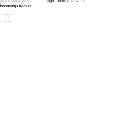
gitalno plaćanje za
Joga – dostupna svima
dnostavniju trgovinu