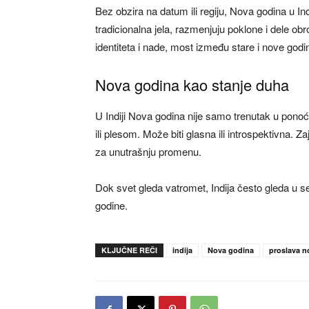
Bez obzira na datum ili regiju, Nova godina u In
tradicionalna jela, razmenjuju poklone i dele ob
identiteta i nade, most između stare i nove godi
Nova godina kao stanje duha
U Indiji Nova godina nije samo trenutak u pon
ili plesom. Može biti glasna ili introspektivna. Z
za unutrašnju promenu.
Dok svet gleda vatromet, Indija često gleda u 
godine.
KLJUČNE REČI
indija
Nova godina
proslava n