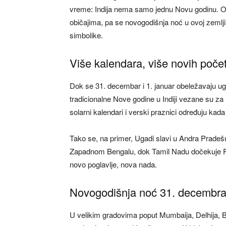
vreme: Indija nema samo jednu Novu godinu. On
običajima, pa se novogodišnja noć u ovoj zemlji 
simbolike.
Više kalendara, više novih poče
Dok se 31. decembar i 1. januar obeležavaju 
tradicionalne Nove godine u Indiji vezane su za r
solarni kalendari i verski praznici određuju kada
Tako se, na primer, Ugadi slavi u Andra Pradeš
Zapadnom Bengalu, dok Tamil Nadu dočekuje Putha
novo poglavlje, nova nada.
Novogodišnja noć 31. decembra:
U velikim gradovima poput Mumbaija, Delhija, 