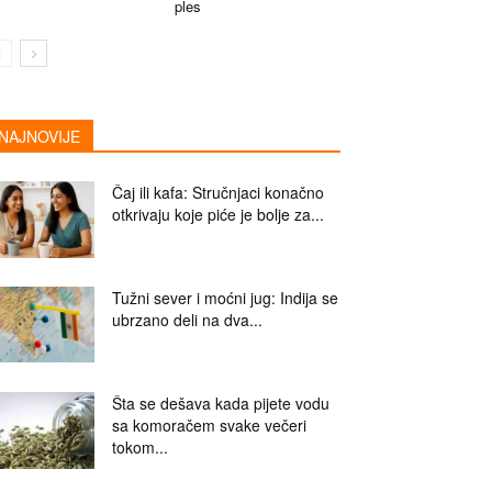
ples
NAJNOVIJE
Čaj ili kafa: Stručnjaci konačno
otkrivaju koje piće je bolje za...
Tužni sever i moćni jug: Indija se
ubrzano deli na dva...
Šta se dešava kada pijete vodu
sa komoračem svake večeri
tokom...