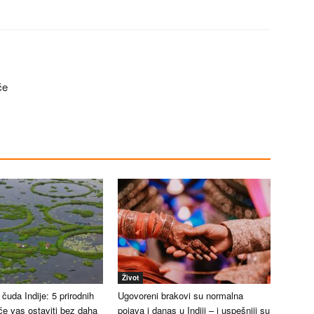
će
Život
čuda Indije: 5 prirodnih
Ugovoreni brakovi su normalna
će vas ostaviti bez daha
pojava i danas u Indiji – i uspešniji su