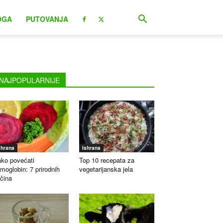
OGA
PUTOVANJA
NAJPOPULARNIJE
shrana
Ishrana
ko povećati
Top 10 recepata za
moglobin: 7 prirodnih
vegetarijanska jela
čina