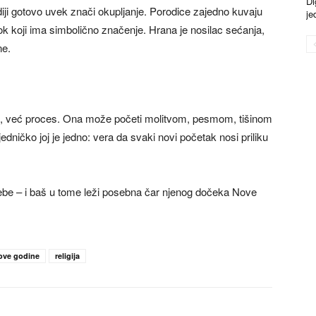
Di
diji gotovo uvek znači okupljanje. Porodice zajedno kuvaju
je
rok koji ima simbolično značenje. Hrana je nosilac sećanja,
ne.
oć, već proces. Ona može početi molitvom, pesmom, tišinom
ajedničko joj je jedno: vera da svaki novi početak nosi priliku
sebe – i baš u tome leži posebna čar njenog dočeka Nove
ove godine
religija