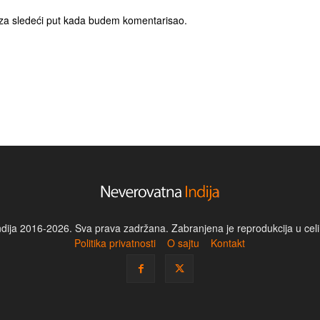
za sledeći put kada budem komentarisao.
dija 2016-2026. Sva prava zadržana. Zabranjena je reprodukcija u celin
Politika privatnosti
O sajtu
Kontakt