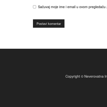
Sačuvaj moje ime i email u ovom pregledaču 
Copyright © Neverovatna In