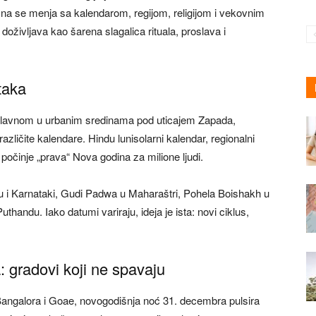
a se menja sa kalendarom, regijom, religijom i vekovnim
doživljava kao šarena slagalica rituala, proslava i
taka
uglavnom u urbanim sredinama pod uticajem Zapada,
azličite kalendare. Hindu lunisolarni kalendar, regionalni
 počinje „prava“ Nova godina za milione ljudi.
u i Karnataki, Gudi Padwa u Maharaštri, Pohela Boishakh u
ndu. Iako datumi variraju, ideja je ista: novi ciklus,
 gradovi koji ne spavaju
Bangalora i Goae, novogodišnja noć 31. decembra pulsira