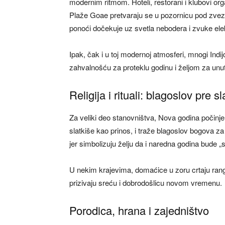
modernim ritmom. Hoteli, restorani i klubovi or
Plaže Goae pretvaraju se u pozornicu pod zve
ponoći dočekuje uz svetla nebodera i zvuke el
Ipak, čak i u toj modernoj atmosferi, mnogi Ind
zahvalnošću za proteklu godinu i željom za unu
Religija i rituali: blagoslov pre sl
Za veliki deo stanovništva, Nova godina počinj
slatkiše kao prinos, i traže blagoslov bogova za
jer simbolizuju želju da i naredna godina bude „s
U nekim krajevima, domaćice u zoru crtaju rango
prizivaju sreću i dobrodošlicu novom vremenu.
Porodica, hrana i zajedništvo