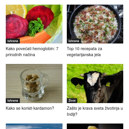
Ishrana
Ishrana
Kako povećati hemoglobin: 7
Top 10 recepata za
prirodnih načina
vegetarijanska jela
Ishrana
Život
Kako se koristi kardamon?
Zašto je krava sveta životinja u
Indiji?