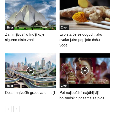
Život
Život
Zanimljivosti o Indiji koje
Evo šta će se dogoditi ako
sigurno niste znali
svako jutro popijete čašu
vode...
Život
Život
Deset najvećih gradova u Indiji
Pet najlepših i najdirljivijih
bolivudskih pesama za ples