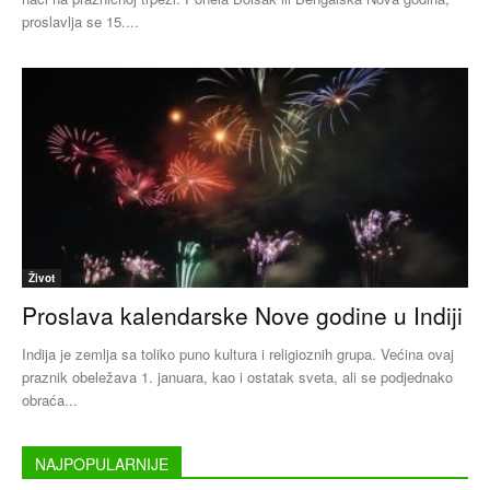
proslavlja se 15....
Život
Proslava kalendarske Nove godine u Indiji
Indija je zemlja sa toliko puno kultura i religioznih grupa. Većina ovaj
praznik obeležava 1. januara, kao i ostatak sveta, ali se podjednako
obraća...
NAJPOPULARNIJE