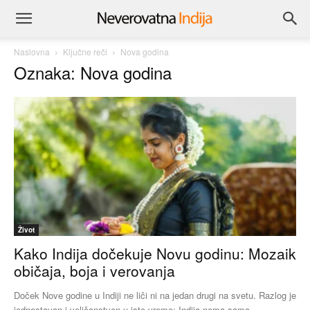
Naslovna
Ključne reči
Nova godina
Oznaka: Nova godina
Život
Kako Indija dočekuje Novu godinu: Mozaik
običaja, boja i verovanja
Doček Nove godine u Indiji ne liči ni na jedan drugi na svetu. Razlog je
jednostavan i veličanstven u isto vreme: Indija nema samo...