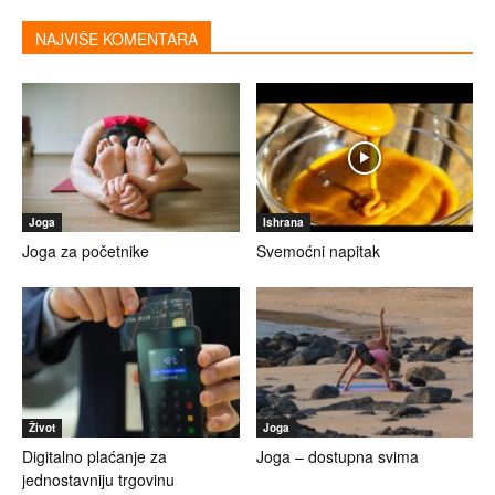
NAJVIŠE KOMENTARA
Joga
Ishrana
Joga za početnike
Svemoćni napitak
Život
Joga
Digitalno plaćanje za
Joga – dostupna svima
jednostavniju trgovinu