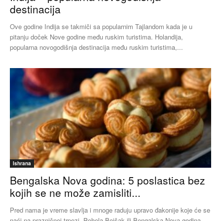
destinacija
Ove godine Indija se takmiči sa popularnim Tajlandom kada je u
pitanju doček Nove godine među ruskim turistima. Holandija,
popularna novogodišnja destinacija među ruskim turistima,...
Ishrana
Bengalska Nova godina: 5 poslastica bez
kojih se ne može zamisliti...
Pred nama je vreme slavlja i mnoge raduju upravo đakonije koje će se
naći na prazničnoj trpezi. Pohela Boišak ili Bengalska Nova godina,