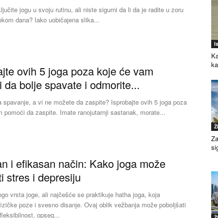
ljučite jogu u svoju rutinu, ali niste sigurni da li da je radite u zoru
 tokom dana? Iako uobičajena slika...
I
Ka
k
ajte ovih 5 joga poza koje će vam
 da bolje spavate i odmorite...
 spavanje, a vi ne možete da zaspite? Isprobajte ovih 5 joga poza
m pomoći da zaspite. Imate ranojutarnji sastanak, morate...
Ž
Za
si
an i efikasan način: Kako joga može
i stres i depresiju
go vrsta joge, ali najčešće se praktikuje hatha joga, koja
izičke poze i svesno disanje. Ovaj oblik vežbanja može poboljšati
fleksibilnost, opseg...
Ž