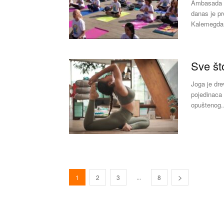
Ambasada I
danas je p
Kalemegdanu
Sve št
Joga je dre
pojedinaca 
opuštenog..
...
1
2
3
8