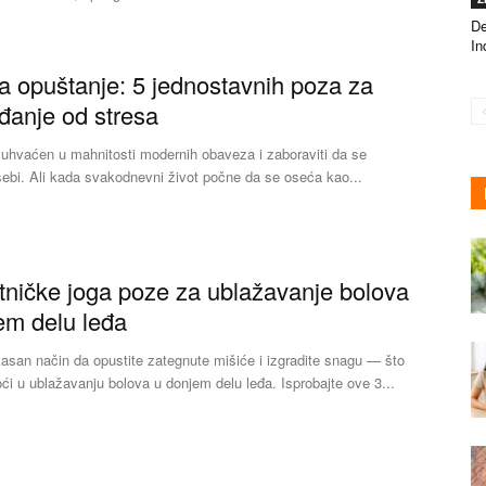
De
Ind
a opuštanje: 5 jednostavnih poza za
đanje od stresa
i uhvaćen u mahnitosti modernih obaveza i zaboraviti da se
ebi. Ali kada svakodnevni život počne da se oseća kao...
tničke joga poze za ublažavanje bolova
em delu leđa
kasan način da opustite zategnute mišiće i izgradite snagu — što
i u ublažavanju bolova u donjem delu leđa. Isprobajte ove 3...