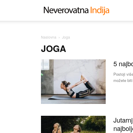
Neverovat
Indija
Naslovna
Joga
JOGA
5 najb
Postoji viš
možete biti 
Jutarn
najbol