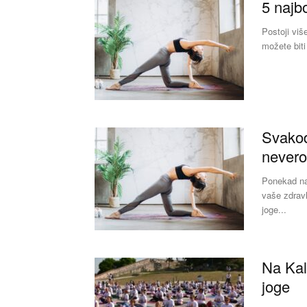
5 najb
Postoji viš
možete biti 
Svakod
nevero
Ponekad naj
vaše zdravl
joge...
Na Ka
joge