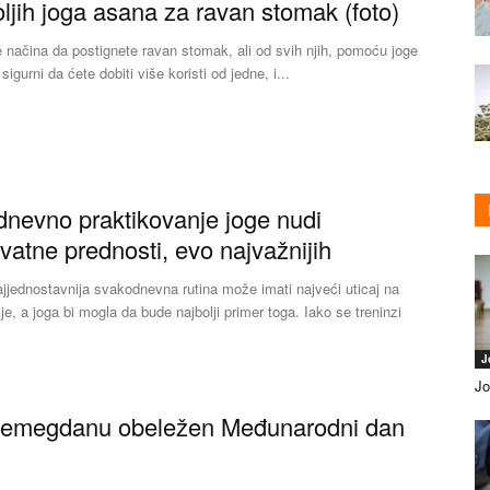
oljih joga asana za ravan stomak (foto)
e načina da postignete ravan stomak, ali od svih njih, pomoću joge
sigurni da ćete dobiti više koristi od jedne, i...
nevno praktikovanje joge nudi
vatne prednosti, evo najvažnijih
jednostavnija svakodnevna rutina može imati najveći uticaj na
je, a joga bi mogla da bude najbolji primer toga. Iako se treninzi
J
Jo
lemegdanu obeležen Međunarodni dan