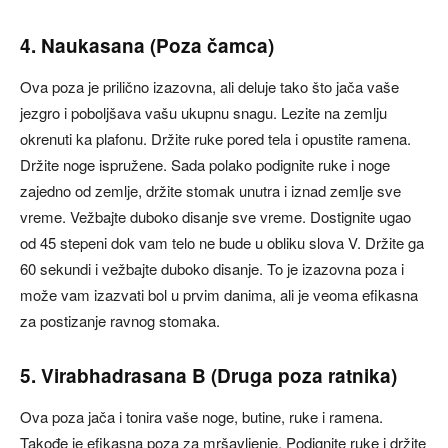
4. Naukasana (Poza čamca)
Ova poza je prilično izazovna, ali deluje tako što jača vaše
jezgro i poboljšava vašu ukupnu snagu. Lezite na zemlju
okrenuti ka plafonu. Držite ruke pored tela i opustite ramena.
Držite noge ispružene. Sada polako podignite ruke i noge
zajedno od zemlje, držite stomak unutra i iznad zemlje sve
vreme. Vežbajte duboko disanje sve vreme. Dostignite ugao
od 45 stepeni dok vam telo ne bude u obliku slova V. Držite ga
60 sekundi i vežbajte duboko disanje. To je izazovna poza i
može vam izazvati bol u prvim danima, ali je veoma efikasna
za postizanje ravnog stomaka.
5. Virabhadrasana B (Druga poza ratnika)
Ova poza jača i tonira vaše noge, butine, ruke i ramena.
Takođe je efikasna poza za mršavljenje. Podignite ruke i držite