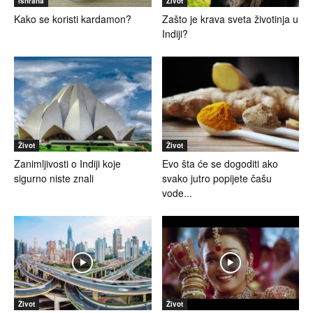
Ishrana
Život
Kako se koristi kardamon?
Zašto je krava sveta životinja u
Indiji?
Život
Život
Zanimljivosti o Indiji koje
Evo šta će se dogoditi ako
sigurno niste znali
svako jutro popijete čašu
vode...
Život
Život