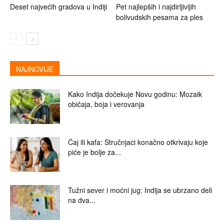
Deset najvećih gradova u Indiji
Pet najlepših i najdirljivijih
bolivudskih pesama za ples
NAJNOVIJE
Kako Indija dočekuje Novu godinu: Mozaik
običaja, boja i verovanja
Čaj ili kafa: Stručnjaci konačno otkrivaju koje
piće je bolje za...
Tužni sever i moćni jug: Indija se ubrzano deli
na dva...