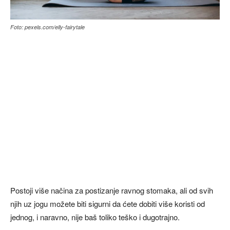
Foto: pexels.com/elly-fairytale
Postoji više načina za postizanje ravnog stomaka, ali od svih
njih uz jogu možete biti sigurni da ćete dobiti više koristi od
jednog, i naravno, nije baš toliko teško i dugotrajno.