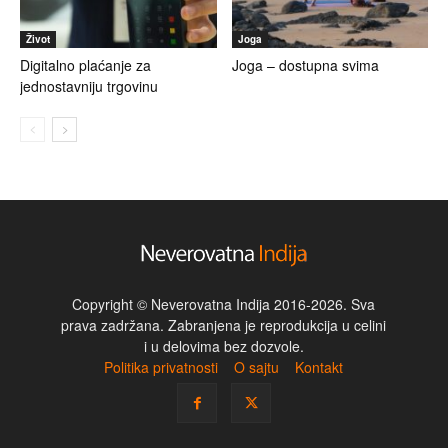
Život
Joga
Digitalno plaćanje za
Joga – dostupna svima
jednostavniju trgovinu
Copyright © Neverovatna Indija 2016-2026. Sva
prava zadržana. Zabranjena je reprodukcija u celini
i u delovima bez dozvole.
Politika privatnosti
O sajtu
Kontakt