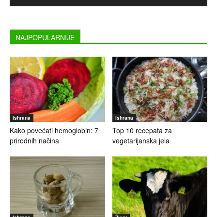
NAJPOPULARNIJE
Ishrana
Ishrana
Kako povećati hemoglobin: 7
Top 10 recepata za
prirodnih načina
vegetarijanska jela