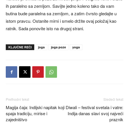
ih paralelno sa zemljom. Savijte jedno koleno tako da vam
butina bude paralelna sa zemljom, a zatim čvrsto gledajte u
istom pravcu. Ostanite mirni i smelo držite ovaj položaj kao
ratnik. Sada ponovite isto na drugoj strani.
KLJUČNE REČI
joga
joga poze
yoga
Prethodni tekst
Sledeći tekst
Magija čaja: Indijski napitak koji
Diwali – festival svetala i vatre:
spaja tradiciju, mirise i
Indija danas slavi svoj najveći
zajedništvo
praznik