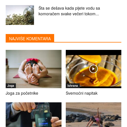
Šta se dešava kada pijete vodu sa
komoračem svake večeri tokom...
NAJVIŠE KOMENTARA
Joga
Ishrana
Joga za početnike
Svemoćni napitak