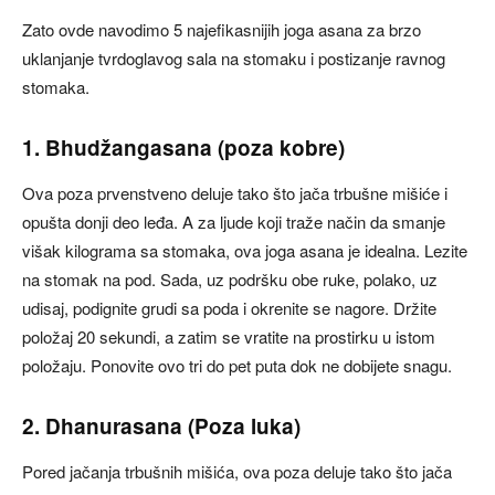
Zato ovde navodimo 5 najefikasnijih joga asana za brzo
uklanjanje tvrdoglavog sala na stomaku i postizanje ravnog
stomaka.
1. Bhudžangasana (poza kobre)
Ova poza prvenstveno deluje tako što jača trbušne mišiće i
opušta donji deo leđa. A za ljude koji traže način da smanje
višak kilograma sa stomaka, ova joga asana je idealna. Lezite
na stomak na pod. Sada, uz podršku obe ruke, polako, uz
udisaj, podignite grudi sa poda i okrenite se nagore. Držite
položaj 20 sekundi, a zatim se vratite na prostirku u istom
položaju. Ponovite ovo tri do pet puta dok ne dobijete snagu.
2. Dhanurasana (Poza luka)
Pored jačanja trbušnih mišića, ova poza deluje tako što jača