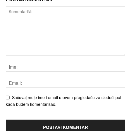
Sačuvaj moje ime i email u ovom pregledaču za sledeći put
kada budem komentarisao.