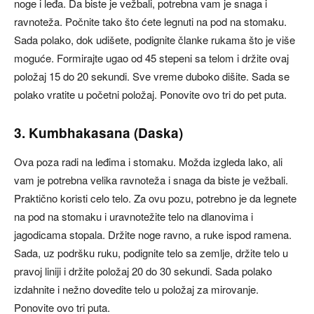
noge i leđa. Da biste je vežbali, potrebna vam je snaga i
ravnoteža. Počnite tako što ćete legnuti na pod na stomaku.
Sada polako, dok udišete, podignite članke rukama što je više
moguće. Formirajte ugao od 45 stepeni sa telom i držite ovaj
položaj 15 do 20 sekundi. Sve vreme duboko dišite. Sada se
polako vratite u početni položaj. Ponovite ovo tri do pet puta.
3. Kumbhakasana (Daska)
Ova poza radi na leđima i stomaku. Možda izgleda lako, ali
vam je potrebna velika ravnoteža i snaga da biste je vežbali.
Praktično koristi celo telo. Za ovu pozu, potrebno je da legnete
na pod na stomaku i uravnotežite telo na dlanovima i
jagodicama stopala. Držite noge ravno, a ruke ispod ramena.
Sada, uz podršku ruku, podignite telo sa zemlje, držite telo u
pravoj liniji i držite položaj 20 do 30 sekundi. Sada polako
izdahnite i nežno dovedite telo u položaj za mirovanje.
Ponovite ovo tri puta.