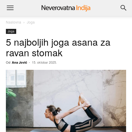
Naslovna
Joga
Joga
5 najboljih joga asana za
ravan stomak
Od
-
15. oktobar 2025.
Ana Jović