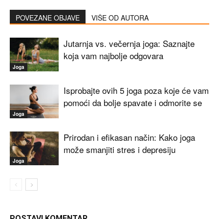
POVEZANE OBJAVE
VIŠE OD AUTORA
Jutarnja vs. večernja joga: Saznajte
koja vam najbolje odgovara
Joga
Isprobajte ovih 5 joga poza koje će vam
pomoći da bolje spavate i odmorite se
Joga
Prirodan i efikasan način: Kako joga
može smanjiti stres i depresiju
Joga
POSTAVI KOMENTAR