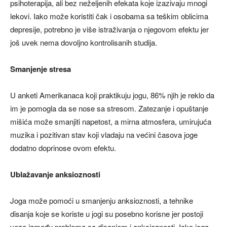
psihoterapija, ali bez neželjenih efekata koje izazivaju mnogi
lekovi. Iako može koristiti čak i osobama sa teškim oblicima
depresije, potrebno je više istraživanja o njegovom efektu jer
još uvek nema dovoljno kontrolisanih studija.
Smanjenje stresa
U anketi Amerikanaca koji praktikuju jogu, 86% njih je reklo da
im je pomogla da se nose sa stresom. Zatezanje i opuštanje
mišića može smanjiti napetost, a mirna atmosfera, umirujuća
muzika i pozitivan stav koji vladaju na većini časova joge
dodatno doprinose ovom efektu.
Ublažavanje anksioznosti
Joga može pomoći u smanjenju anksioznosti, a tehnike
disanja koje se koriste u jogi su posebno korisne jer postoji
veza između problema sa disanjem i anksioznosti. Iako joga