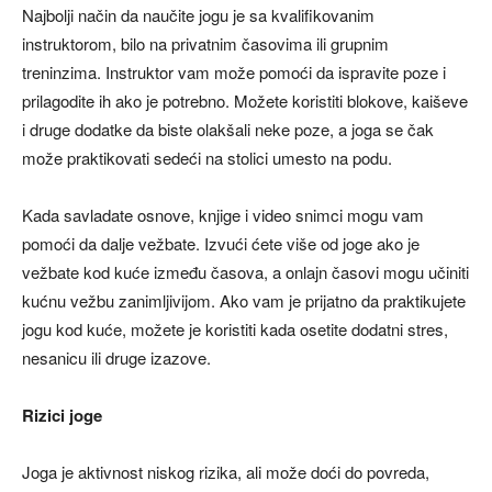
Najbolji način da naučite jogu je sa kvalifikovanim
instruktorom, bilo na privatnim časovima ili grupnim
treninzima. Instruktor vam može pomoći da ispravite poze i
prilagodite ih ako je potrebno. Možete koristiti blokove, kaiševe
i druge dodatke da biste olakšali neke poze, a joga se čak
može praktikovati sedeći na stolici umesto na podu.
Kada savladate osnove, knjige i video snimci mogu vam
pomoći da dalje vežbate. Izvući ćete više od joge ako je
vežbate kod kuće između časova, a onlajn časovi mogu učiniti
kućnu vežbu zanimljivijom. Ako vam je prijatno da praktikujete
jogu kod kuće, možete je koristiti kada osetite dodatni stres,
nesanicu ili druge izazove.
Rizici joge
Joga je aktivnost niskog rizika, ali može doći do povreda,