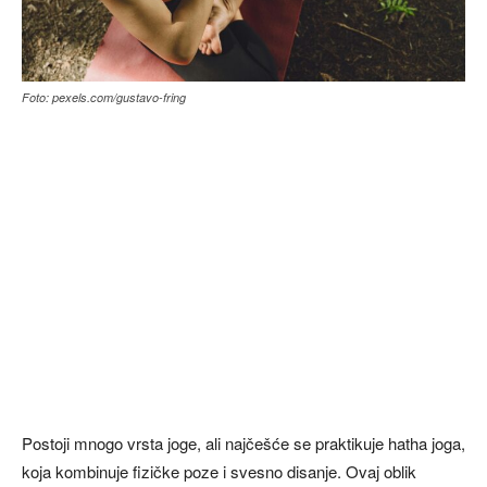
Foto: pexels.com/gustavo-fring
Postoji mnogo vrsta joge, ali najčešće se praktikuje hatha joga,
koja kombinuje fizičke poze i svesno disanje. Ovaj oblik