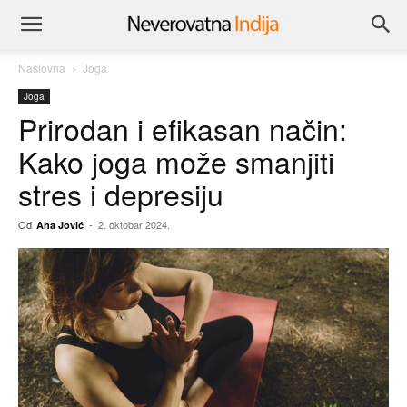
Naslovna
Joga
Joga
Prirodan i efikasan način:
Kako joga može smanjiti
stres i depresiju
Od
-
2. oktobar 2024.
Ana Jović