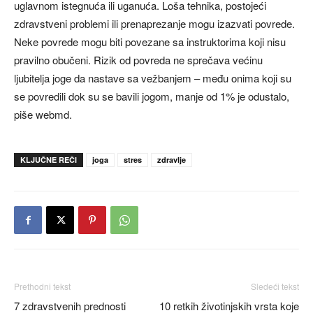
uglavnom istegnuća ili uganuća. Loša tehnika, postojeći
zdravstveni problemi ili prenaprezanje mogu izazvati povrede.
Neke povrede mogu biti povezane sa instruktorima koji nisu
pravilno obučeni. Rizik od povreda ne sprečava većinu
ljubitelja joge da nastave sa vežbanjem – među onima koji su
se povredili dok su se bavili jogom, manje od 1% je odustalo,
piše webmd.
KLJUČNE REČI
joga
stres
zdravlje
Prethodni tekst
Sledeći tekst
7 zdravstvenih prednosti
10 retkih životinjskih vrsta koje