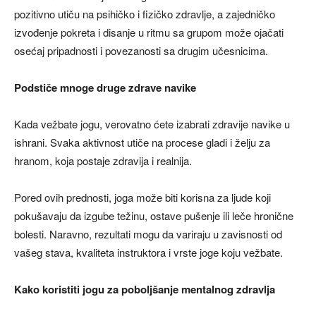
pozitivno utiču na psihičko i fizičko zdravlje, a zajedničko
izvođenje pokreta i disanje u ritmu sa grupom može ojačati
osećaj pripadnosti i povezanosti sa drugim učesnicima.
Podstiče mnoge druge zdrave navike
Kada vežbate jogu, verovatno ćete izabrati zdravije navike u
ishrani. Svaka aktivnost utiče na procese gladi i želju za
hranom, koja postaje zdravija i realnija.
Pored ovih prednosti, joga može biti korisna za ljude koji
pokušavaju da izgube težinu, ostave pušenje ili leče hronične
bolesti. Naravno, rezultati mogu da variraju u zavisnosti od
vašeg stava, kvaliteta instruktora i vrste joge koju vežbate.
Kako koristiti jogu za poboljšanje mentalnog zdravlja