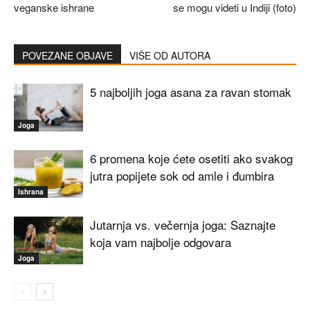
veganske ishrane
se mogu videti u Indiji (foto)
POVEZANE OBJAVE
VIŠE OD AUTORA
5 najboljih joga asana za ravan stomak
Joga
6 promena koje ćete osetiti ako svakog
jutra popijete sok od amle i đumbira
Ishrana
Jutarnja vs. večernja joga: Saznajte
koja vam najbolje odgovara
Joga