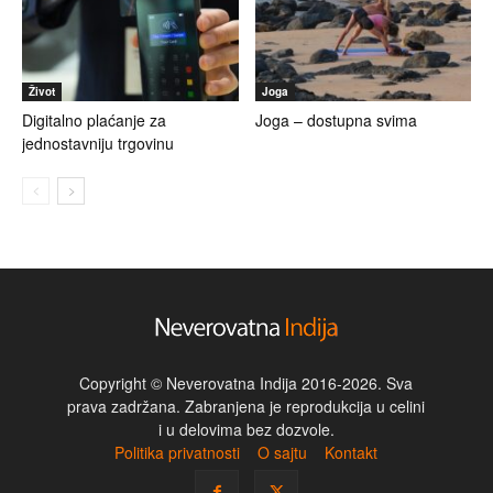
Život
Joga
Digitalno plaćanje za
Joga – dostupna svima
jednostavniju trgovinu
Copyright © Neverovatna Indija 2016-2026. Sva
prava zadržana. Zabranjena je reprodukcija u celini
i u delovima bez dozvole.
Politika privatnosti
O sajtu
Kontakt