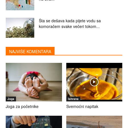
Šta se dešava kada pijete vodu sa
komoračem svake večeri tokom...
NAJVIŠE KOMENTARA
Joga
Ishrana
Joga za početnike
Svemoćni napitak