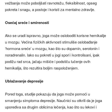
vežbanja može poboljšati ravnotežu, fleksibilnost, opseg
pokreta i snagu, a postoje i koristi za mentalno zdravlje.
Osećaj sreće i smirenosti
Ako se uradi ispravno, joga može osloboditi korisne hemikalije
u mozgu. Većina fizičkih aktivnosti stimuliše oslobađanje
‘hormona sreće’ u mozgu, kao što su dopamin, serotonin i
noradrenalin. Iako su pokreti u jogi spori i kontrolisani, ipak
podižu rad srca, jačaju mišiće i podstiču lučenje ovih
hemikalija, što rezultira boljim raspoloženjem.
Ublažavanje depresije
Pored toga, studije pokazuju da joga može pomoći u
smanjenju simptoma depresije. Naučnici su otkrili da je joga
uporediva sa drugim oblicima lečenja, kao što su lekovi i