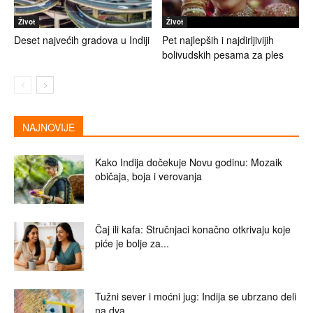
Život
Život
Deset najvećih gradova u Indiji
Pet najlepših i najdirljivijih
bolivudskih pesama za ples
NAJNOVIJE
Kako Indija dočekuje Novu godinu: Mozaik
običaja, boja i verovanja
Čaj ili kafa: Stručnjaci konačno otkrivaju koje
piće je bolje za...
Tužni sever i moćni jug: Indija se ubrzano deli
na dva...