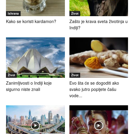
Ishrana
Život
Kako se koristi kardamon?
Zašto je krava sveta životinja u
Indiji?
Život
Život
Zanimljivosti o Indiji koje
Evo šta će se dogoditi ako
sigurno niste znali
svako jutro popijete čašu
vode...