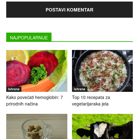
NAJPOPULARNIJE
Ishrana
Ishrana
Kako povećati hemoglobin: 7
Top 10 recepata za
prirodnih načina
vegetarijanska jela