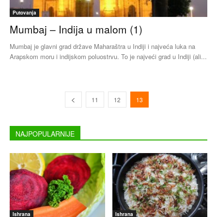
Putovanja
Mumbaj – Indija u malom (1)
Mumbaj je glavni grad države Maharaštra u Indiji i najveća luka na
Arapskom moru i indijskom poluostrvu. To je najveći grad u Indiji (ali...
11
12
13
NAJPOPULARNIJE
Ishrana
Ishrana