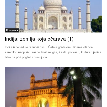
Putovanja
Indija: zemlja koja očarava (1)
Indija iznenađuje raznolikošću. Šetnja gradskim ulicama otkriće
šarenilo i neopisivu raznolikost religija, kasti i potkasti, kultura i jezika.
Iako na prvi pogled zbunjujuća i...