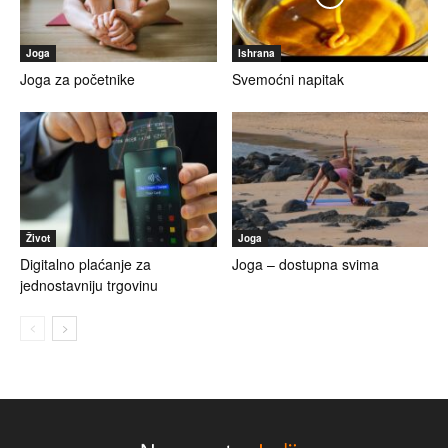
Joga
Ishrana
Joga za početnike
Svemoćni napitak
Život
Joga
Digitalno plaćanje za
Joga – dostupna svima
jednostavniju trgovinu