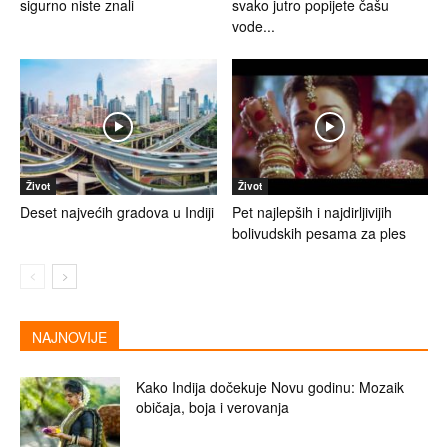
sigurno niste znali
svako jutro popijete čašu
vode...
Život
Život
Deset najvećih gradova u Indiji
Pet najlepših i najdirljivijih
bolivudskih pesama za ples
NAJNOVIJE
Kako Indija dočekuje Novu godinu: Mozaik
običaja, boja i verovanja