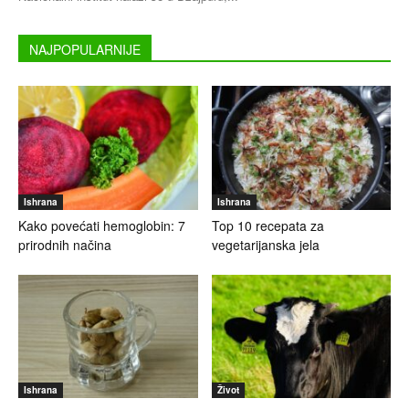
NAJPOPULARNIJE
Ishrana
Ishrana
Kako povećati hemoglobin: 7
Top 10 recepata za
prirodnih načina
vegetarijanska jela
Ishrana
Život