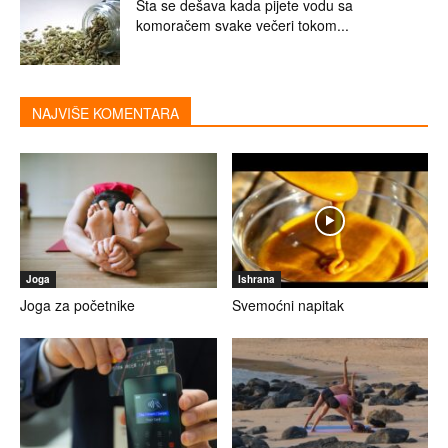
Šta se dešava kada pijete vodu sa
komoračem svake večeri tokom...
NAJVIŠE KOMENTARA
Joga
Ishrana
Joga za početnike
Svemoćni napitak