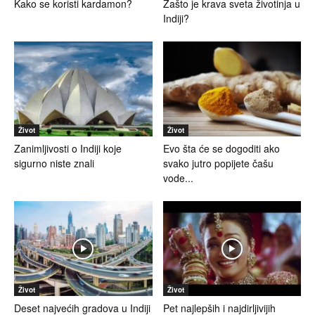
Kako se koristi kardamon?
Zašto je krava sveta životinja u
Indiji?
Život
Život
Zanimljivosti o Indiji koje
Evo šta će se dogoditi ako
sigurno niste znali
svako jutro popijete čašu
vode...
Život
Život
Deset najvećih gradova u Indiji
Pet najlepših i najdirljivijih