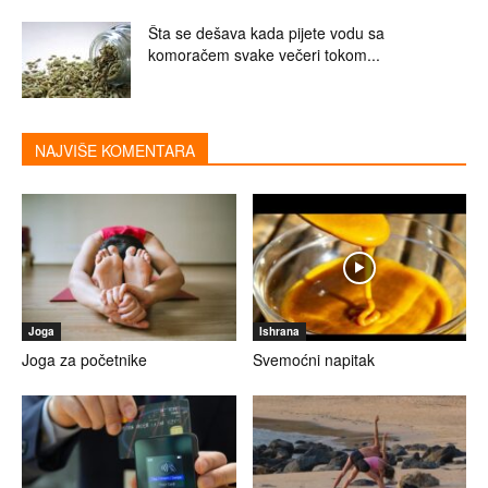
Šta se dešava kada pijete vodu sa
komoračem svake večeri tokom...
NAJVIŠE KOMENTARA
Joga
Ishrana
Joga za početnike
Svemoćni napitak