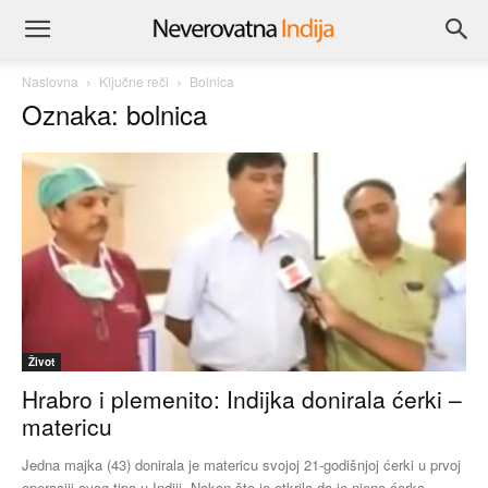
Naslovna
Ključne reči
Bolnica
Oznaka: bolnica
Život
Hrabro i plemenito: Indijka donirala ćerki –
matericu
Jedna majka (43) donirala je matericu svojoj 21-godišnjoj ćerki u prvoj
operaciji ovog tipa u Indiji. Nakon što je otkrila da je njena ćerka