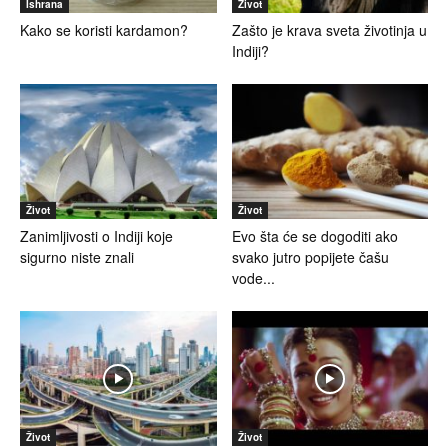
Ishrana
Život
Kako se koristi kardamon?
Zašto je krava sveta životinja u
Indiji?
Život
Život
Zanimljivosti o Indiji koje
Evo šta će se dogoditi ako
sigurno niste znali
svako jutro popijete čašu
vode...
Život
Život