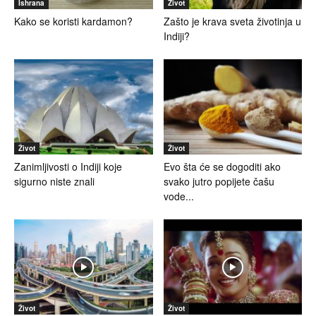
Ishrana
Život
Kako se koristi kardamon?
Zašto je krava sveta životinja u
Indiji?
Život
Život
Zanimljivosti o Indiji koje
Evo šta će se dogoditi ako
sigurno niste znali
svako jutro popijete čašu
vode...
Život
Život