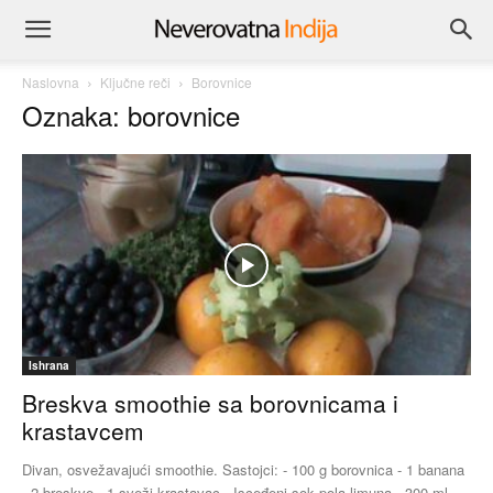
Naslovna
Ključne reči
Borovnice
Oznaka: borovnice
Ishrana
Breskva smoothie sa borovnicama i
krastavcem
Divan, osvežavajući smoothie. Sastojci: - 100 g borovnica - 1 banana
- 2 breskve - 1 sveži krastavac - Isceđeni sok pola limuna - 300 ml