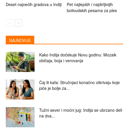
Deset najvećih gradova u Indiji
Pet najlepših i najdirljivijih
bolivudskih pesama za ples
NAJNOVIJE
Kako Indija dočekuje Novu godinu: Mozaik
običaja, boja i verovanja
Čaj ili kafa: Stručnjaci konačno otkrivaju koje
piće je bolje za...
Tužni sever i moćni jug: Indija se ubrzano deli
na dva...