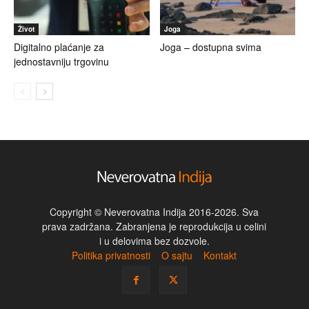
Život
Joga
Digitalno plaćanje za
Joga – dostupna svima
jednostavniju trgovinu
Copyright © Neverovatna Indija 2016-2026. Sva
prava zadržana. Zabranjena je reprodukcija u celini
i u delovima bez dozvole.
Politika privatnosti
O sajtu
Kontakt