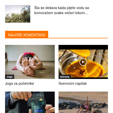
Šta se dešava kada pijete vodu sa
komoračem svake večeri tokom...
NAJVIŠE KOMENTARA
Joga
Ishrana
Joga za početnike
Svemoćni napitak