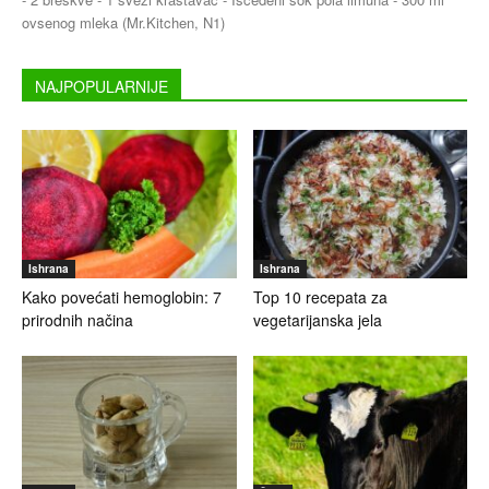
ovsenog mleka (Mr.Kitchen, N1)
NAJPOPULARNIJE
Ishrana
Ishrana
Kako povećati hemoglobin: 7
Top 10 recepata za
prirodnih načina
vegetarijanska jela