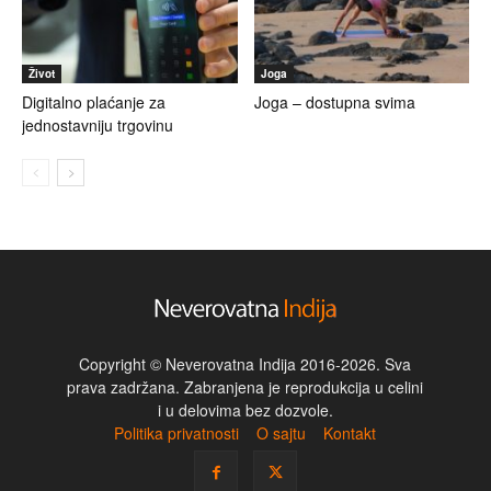
Život
Joga
Digitalno plaćanje za
Joga – dostupna svima
jednostavniju trgovinu
Copyright © Neverovatna Indija 2016-2026. Sva
prava zadržana. Zabranjena je reprodukcija u celini
i u delovima bez dozvole.
Politika privatnosti
O sajtu
Kontakt