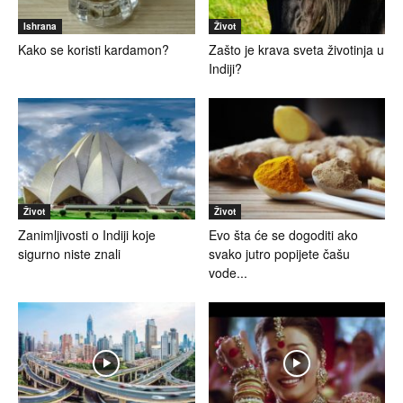
Ishrana
Život
Kako se koristi kardamon?
Zašto je krava sveta životinja u
Indiji?
Život
Život
Zanimljivosti o Indiji koje
Evo šta će se dogoditi ako
sigurno niste znali
svako jutro popijete čašu
vode...