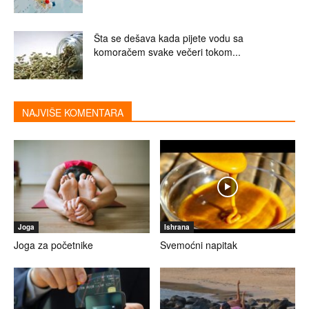
Šta se dešava kada pijete vodu sa
komoračem svake večeri tokom...
NAJVIŠE KOMENTARA
Joga
Ishrana
Joga za početnike
Svemoćni napitak