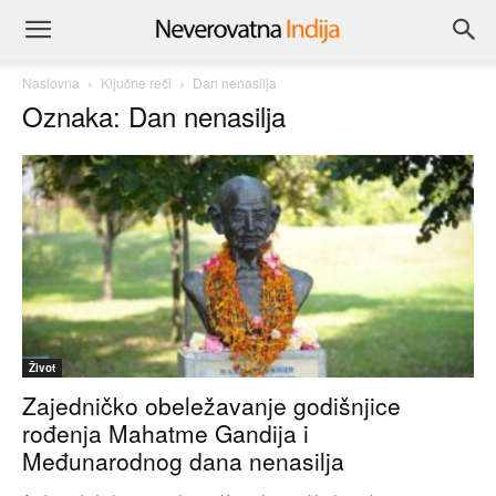
Naslovna
Ključne reči
Dan nenasilja
Oznaka: Dan nenasilja
Život
Zajedničko obeležavanje godišnjice
rođenja Mahatme Gandija i
Međunarodnog dana nenasilja