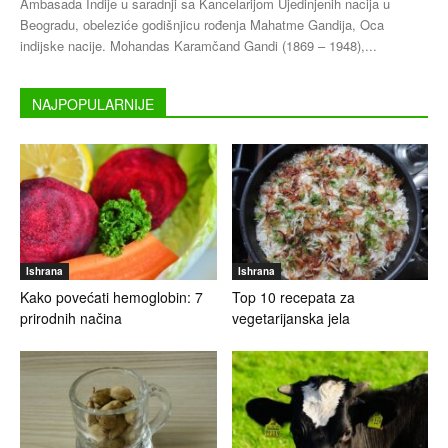
Ambasada Indije u saradnji sa Kancelarijom Ujedinjenih nacija u
Beogradu, obeleziće godišnjicu rođenja Mahatme Gandija, Oca
indijske nacije. Mohandas Karamčand Gandi (1869 – 1948),...
NAJPOPULARNIJE
Ishrana
Ishrana
Kako povećati hemoglobin: 7
Top 10 recepata za
prirodnih načina
vegetarijanska jela