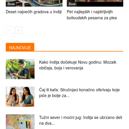
Život
Život
Deset najvećih gradova u Indiji
Pet najlepših i najdirljivijih
bolivudskih pesama za ples
NAJNOVIJE
Kako Indija dočekuje Novu godinu: Mozaik
običaja, boja i verovanja
Čaj ili kafa: Stručnjaci konačno otkrivaju koje
piće je bolje za...
Tužni sever i moćni jug: Indija se ubrzano deli
na dva...