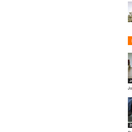
J
Jo
Ž