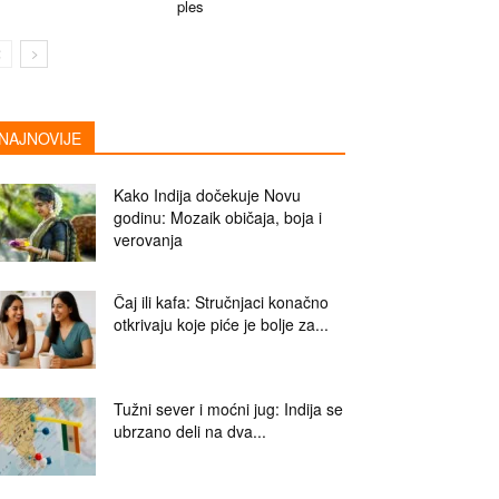
ples
NAJNOVIJE
Kako Indija dočekuje Novu
godinu: Mozaik običaja, boja i
verovanja
Čaj ili kafa: Stručnjaci konačno
otkrivaju koje piće je bolje za...
Tužni sever i moćni jug: Indija se
ubrzano deli na dva...