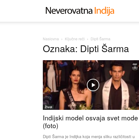
Neverovat
Indija
Naslovna
Ključne reči
Dipti Šarma
Oznaka: Dipti Šarma
Život
Indijski model osvaja svet mode
(foto)
Dipti Šarma je Indijka koja menja sliku različitosti u