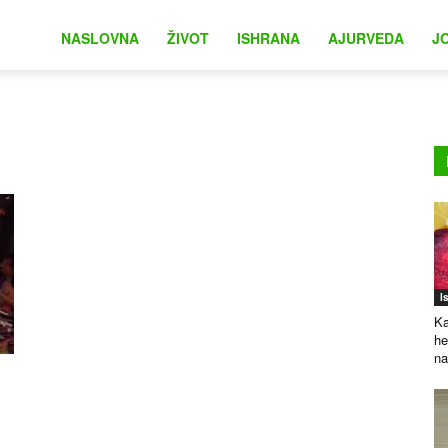
na
NASLOVNA
ŽIVOT
ISHRANA
AJURVEDA
J
I
Ka
he
na