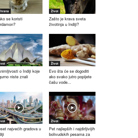
shrana
Život
ko se koristi
Zašto je krava sveta
ardamon?
životinja u Indiji?
ivot
Život
nimljivosti o Indiji koje
Evo šta će se dogoditi
gurno niste znali
ako svako jutro popijete
čašu vode...
ivot
Život
set najvećih gradova u
Pet najlepših i najdirljivijih
iji
bolivudskih pesama za