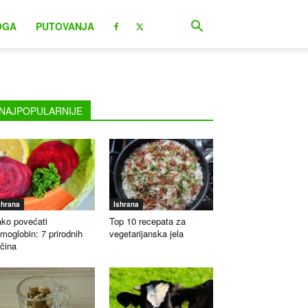
OGA
PUTOVANJA
NAJPOPULARNIJE
shrana
Ishrana
ko povećati
Top 10 recepata za
moglobin: 7 prirodnih
vegetarijanska jela
čina