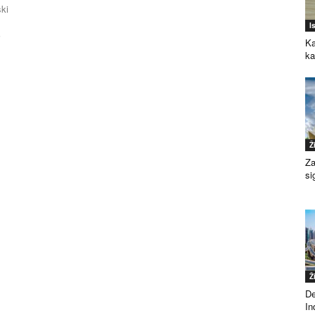
ki
I
i
Ka
k
Ž
Za
si
Ž
De
Ind