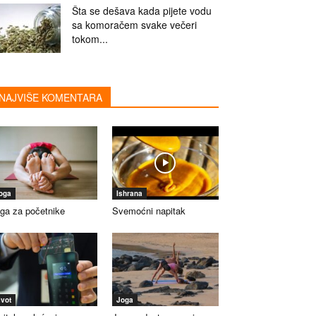
Šta se dešava kada pijete vodu
sa komoračem svake večeri
tokom...
NAJVIŠE KOMENTARA
oga
Ishrana
ga za početnike
Svemoćni napitak
ivot
Joga