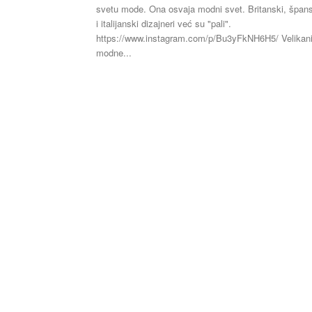
svetu mode. Ona osvaja modni svet. Britanski, špans
i italijanski dizajneri već su "pali".
https://www.instagram.com/p/Bu3yFkNH6H5/ Velikan
modne...