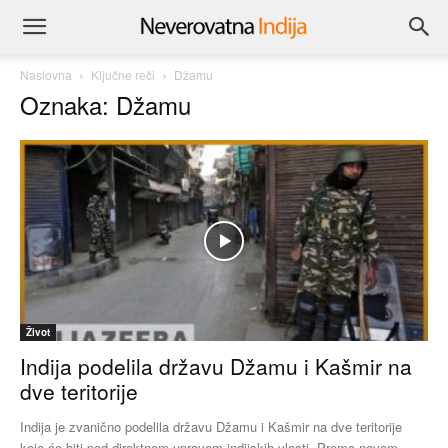
Naslovna
Ključne reči
Džamu
Oznaka: Džamu
Život
Indija podelila državu Džamu i Kašmir na
dve teritorije
Indija je zvanično podelila državu Džamu i Kašmir na dve teritorije
koje će biti pod direktnom upravom indijskih vlasti. Prema novom