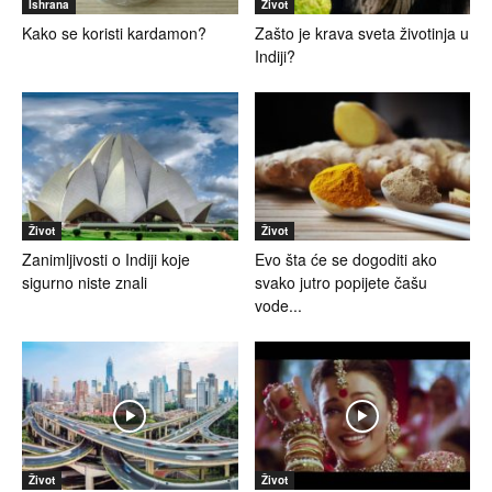
Ishrana
Život
Kako se koristi kardamon?
Zašto je krava sveta životinja u
Indiji?
Život
Život
Zanimljivosti o Indiji koje
Evo šta će se dogoditi ako
sigurno niste znali
svako jutro popijete čašu
vode...
Život
Život