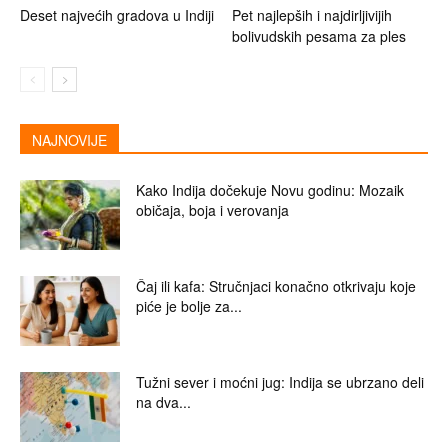
Deset najvećih gradova u Indiji
Pet najlepših i najdirljivijih
bolivudskih pesama za ples
NAJNOVIJE
Kako Indija dočekuje Novu godinu: Mozaik
običaja, boja i verovanja
Čaj ili kafa: Stručnjaci konačno otkrivaju koje
piće je bolje za...
Tužni sever i moćni jug: Indija se ubrzano deli
na dva...