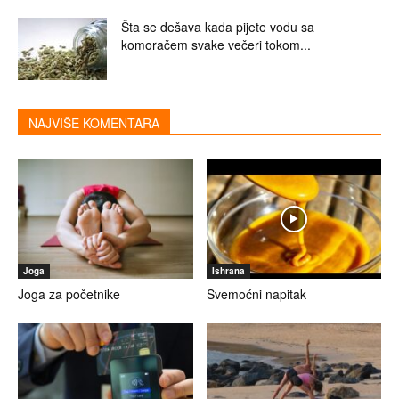
Šta se dešava kada pijete vodu sa
komoračem svake večeri tokom...
NAJVIŠE KOMENTARA
Joga
Ishrana
Joga za početnike
Svemoćni napitak