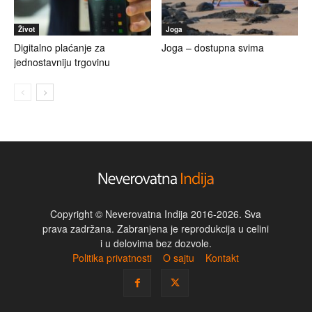
Život
Joga
Digitalno plaćanje za
Joga – dostupna svima
jednostavniju trgovinu
Copyright © Neverovatna Indija 2016-2026. Sva
prava zadržana. Zabranjena je reprodukcija u celini
i u delovima bez dozvole.
Politika privatnosti
O sajtu
Kontakt