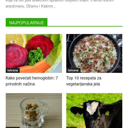
aranžmanu, Džamu i Kašmir...
NAJPOPULARNIJE
Ishrana
Ishrana
Kako povećati hemoglobin: 7
Top 10 recepata za
prirodnih načina
vegetarijanska jela