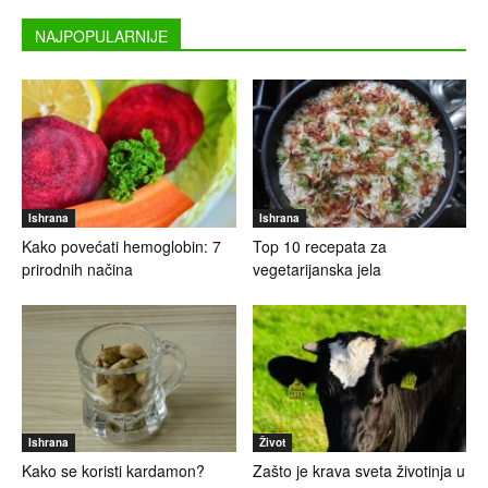
NAJPOPULARNIJE
Ishrana
Ishrana
Kako povećati hemoglobin: 7
Top 10 recepata za
prirodnih načina
vegetarijanska jela
Ishrana
Život
Kako se koristi kardamon?
Zašto je krava sveta životinja u