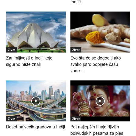
Indiji?
Život
Život
Zanimljivosti o Indiji koje
Evo šta će se dogoditi ako
sigurno niste znali
svako jutro popijete čašu
vode...
Život
Život
Deset najvećih gradova u Indiji
Pet najlepših i najdirljivijih
bolivudskih pesama za ples