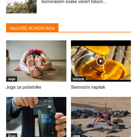
komoračem svake večeri tokom...
NAJVIŠE KOMENTARA
Joga
Ishrana
Joga za početnike
Svemoćni napitak
Život
Joga