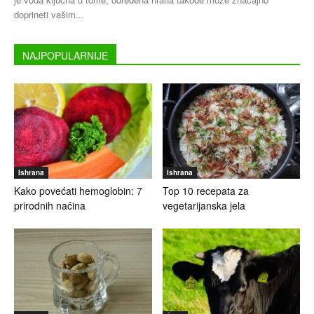
doprineti vašim...
NAJPOPULARNIJE
Ishrana
Ishrana
Kako povećati hemoglobin: 7
Top 10 recepata za
prirodnih načina
vegetarijanska jela