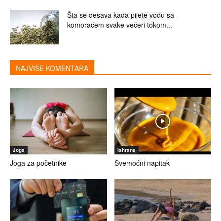
Šta se dešava kada pijete vodu sa
komoračem svake večeri tokom...
NAJVIŠE KOMENTARA
Joga
Ishrana
Joga za početnike
Svemoćni napitak