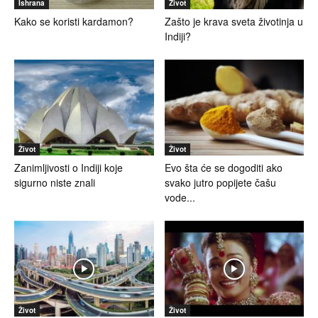
Ishrana
Život
Kako se koristi kardamon?
Zašto je krava sveta životinja u
Indiji?
Život
Život
Zanimljivosti o Indiji koje
Evo šta će se dogoditi ako
sigurno niste znali
svako jutro popijete čašu
vode...
Život
Život