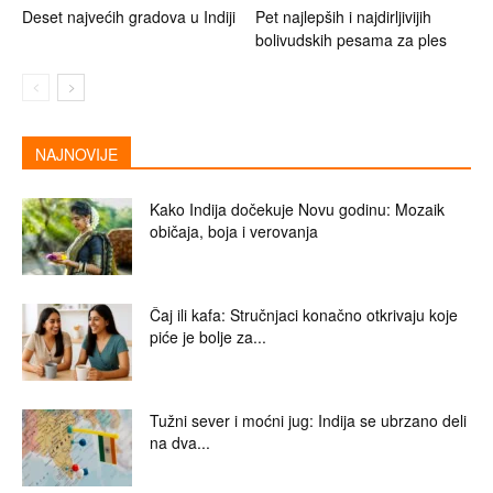
Deset najvećih gradova u Indiji
Pet najlepših i najdirljivijih
bolivudskih pesama za ples
NAJNOVIJE
Kako Indija dočekuje Novu godinu: Mozaik
običaja, boja i verovanja
Čaj ili kafa: Stručnjaci konačno otkrivaju koje
piće je bolje za...
Tužni sever i moćni jug: Indija se ubrzano deli
na dva...