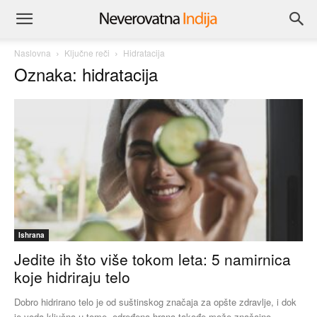
Naslovna
Ključne reči
Hidratacija
Oznaka: hidratacija
Ishrana
Jedite ih što više tokom leta: 5 namirnica
koje hidriraju telo
Dobro hidrirano telo je od suštinskog značaja za opšte zdravlje, i dok
je voda ključna u tome, određena hrana takođe može značajno