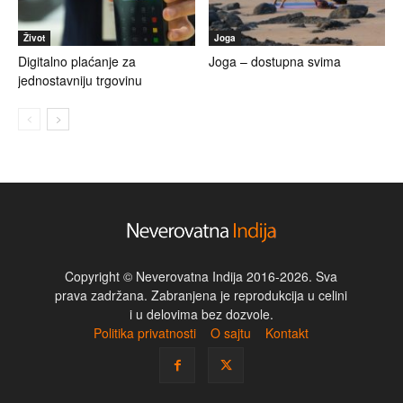
Život
Joga
Digitalno plaćanje za
Joga – dostupna svima
jednostavniju trgovinu
Copyright © Neverovatna Indija 2016-2026. Sva
prava zadržana. Zabranjena je reprodukcija u celini
i u delovima bez dozvole.
Politika privatnosti
O sajtu
Kontakt