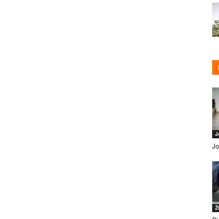
J
Jo
Ž