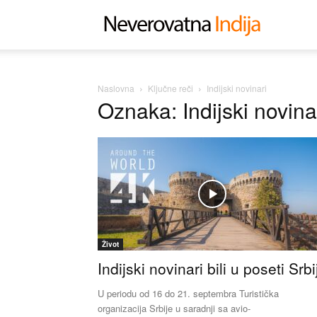
Neverovat
Indija
Naslovna
Ključne reči
Indijski novinari
Oznaka: Indijski novina
Život
Indijski novinari bili u poseti Srbij
U periodu od 16 do 21. septembra Turistička
organizacija Srbije u saradnji sa avio-