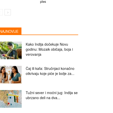
ples
NAJNOVIJE
Kako Indija dočekuje Novu
godinu: Mozaik običaja, boja i
verovanja
Čaj ili kafa: Stručnjaci konačno
otkrivaju koje piće je bolje za...
Tužni sever i moćni jug: Indija se
ubrzano deli na dva...