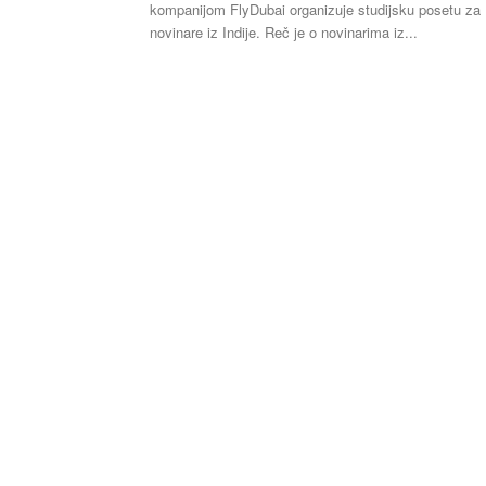
kompanijom FlyDubai organizuje studijsku posetu za
novinare iz Indije. Reč je o novinarima iz...