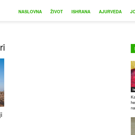
na
NASLOVNA
ŽIVOT
ISHRANA
AJURVEDA
J
ri
I
Ka
he
na
i