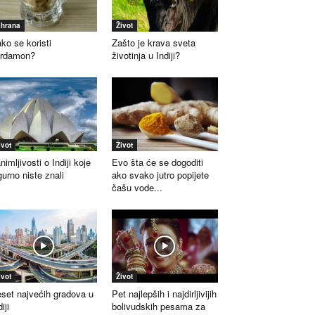
shrana
Život
ko se koristi
Zašto je krava sveta
ardamon?
životinja u Indiji?
ivot
Život
nimljivosti o Indiji koje
Evo šta će se dogoditi
gurno niste znali
ako svako jutro popijete
čašu vode...
ivot
Život
set najvećih gradova u
Pet najlepših i najdirljivijih
iji
bolivudskih pesama za