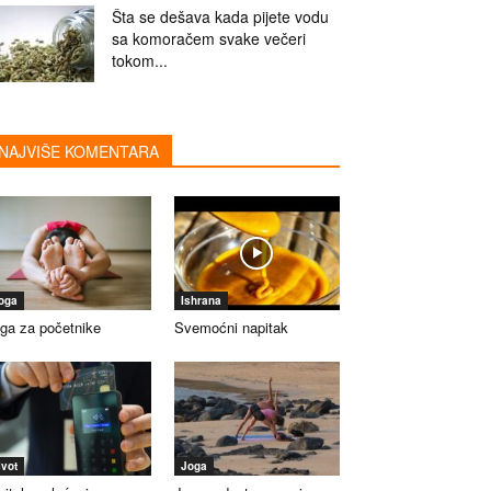
Šta se dešava kada pijete vodu
sa komoračem svake večeri
tokom...
NAJVIŠE KOMENTARA
oga
Ishrana
ga za početnike
Svemoćni napitak
ivot
Joga