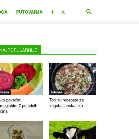
OGA
PUTOVANJA
NAJPOPULARNIJE
shrana
Ishrana
ko povećati
Top 10 recepata za
moglobin: 7 prirodnih
vegetarijanska jela
čina