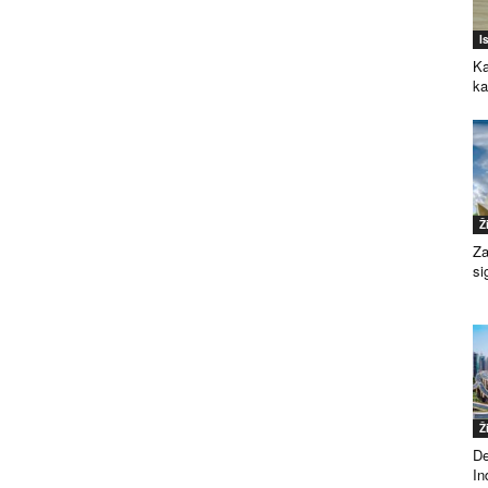
I
Ka
k
Ž
Za
si
Ž
De
Ind