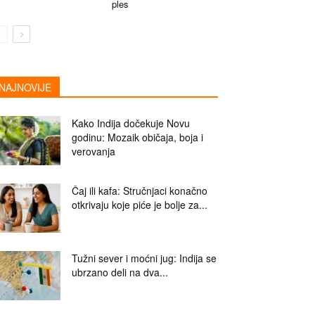
ples
NAJNOVIJE
Kako Indija dočekuje Novu
godinu: Mozaik običaja, boja i
verovanja
Čaj ili kafa: Stručnjaci konačno
otkrivaju koje piće je bolje za...
Tužni sever i moćni jug: Indija se
ubrzano deli na dva...