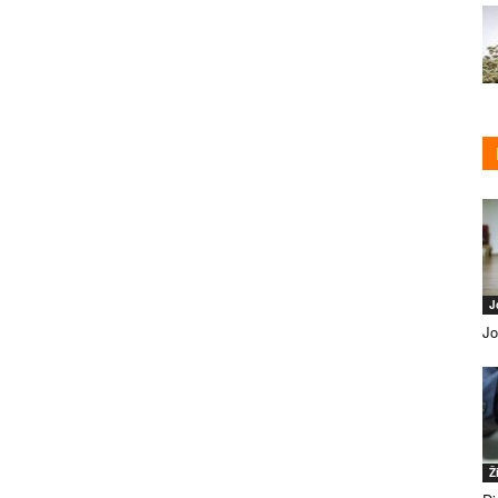
J
Jo
Ž