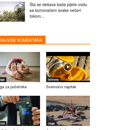
Šta se dešava kada pijete vodu
sa komoračem svake večeri
tokom...
NAJVIŠE KOMENTARA
oga
Ishrana
ga za početnike
Svemoćni napitak
ivot
Joga