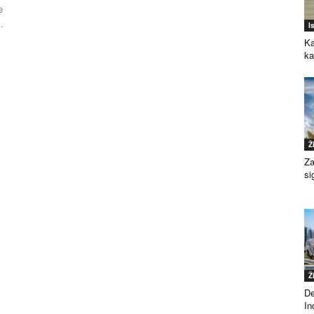
e
.
I
Ka
k
Ž
Za
si
Ž
De
Ind