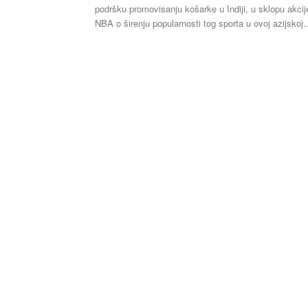
podršku promovisanju košarke u Indiji, u sklopu akcij
NBA o širenju popularnosti tog sporta u ovoj azijskoj..