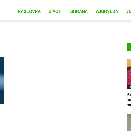
na
NASLOVNA
ŽIVOT
ISHRANA
AJURVEDA
J
I
Ka
he
na