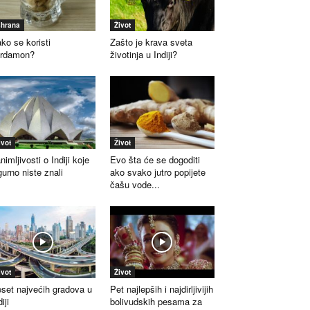
shrana
Život
ko se koristi
Zašto je krava sveta
ardamon?
životinja u Indiji?
ivot
Život
nimljivosti o Indiji koje
Evo šta će se dogoditi
gurno niste znali
ako svako jutro popijete
čašu vode...
ivot
Život
set najvećih gradova u
Pet najlepših i najdirljivijih
iji
bolivudskih pesama za