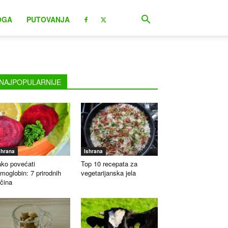
OGA
PUTOVANJA
NAJPOPULARNIJE
shrana
Ishrana
ko povećati
Top 10 recepata za
moglobin: 7 prirodnih
vegetarijanska jela
čina