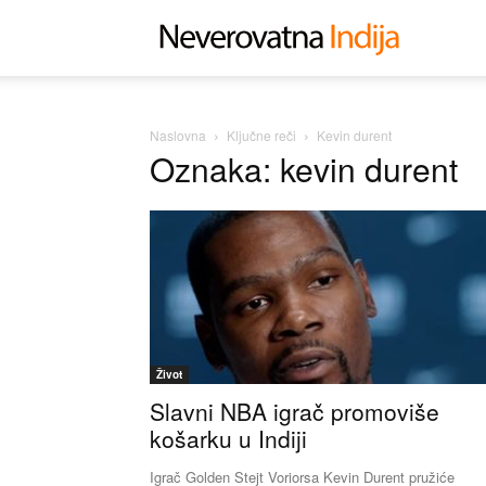
Neverovat
Indija
Naslovna
Ključne reči
Kevin durent
Oznaka: kevin durent
Život
Slavni NBA igrač promoviše
košarku u Indiji
Igrač Golden Stejt Voriorsa Kevin Durent pružiće