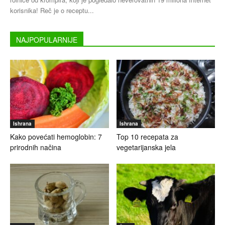
korisnika! Reč je o receptu...
NAJPOPULARNIJE
Ishrana
Ishrana
Kako povećati hemoglobin: 7
Top 10 recepata za
prirodnih načina
vegetarijanska jela