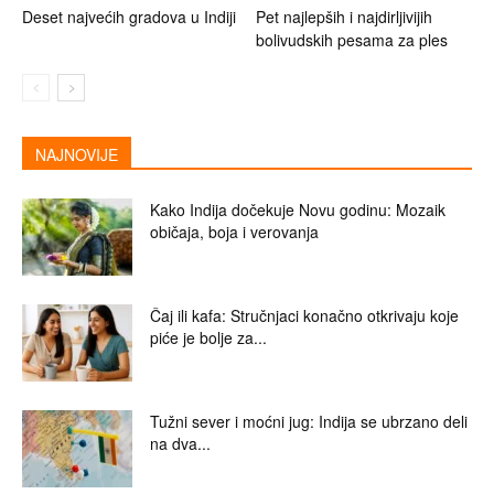
Deset najvećih gradova u Indiji
Pet najlepših i najdirljivijih
bolivudskih pesama za ples
NAJNOVIJE
Kako Indija dočekuje Novu godinu: Mozaik
običaja, boja i verovanja
Čaj ili kafa: Stručnjaci konačno otkrivaju koje
piće je bolje za...
Tužni sever i moćni jug: Indija se ubrzano deli
na dva...