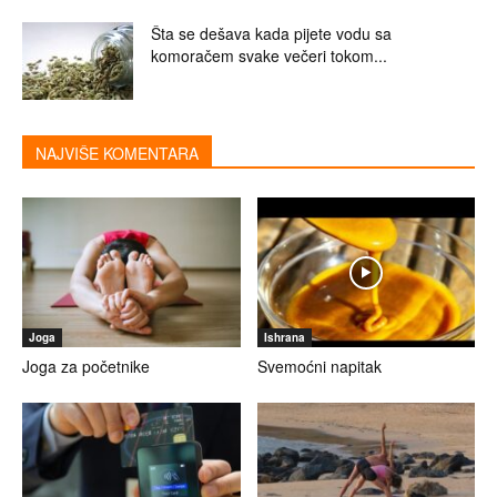
Šta se dešava kada pijete vodu sa
komoračem svake večeri tokom...
NAJVIŠE KOMENTARA
Joga
Ishrana
Joga za početnike
Svemoćni napitak