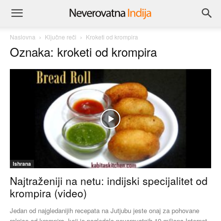
Naslovna
Ključne reči
Kroketi od krompira
Oznaka: kroketi od krompira
Ishrana
Najtraženiji na netu: indijski specijalitet od
krompira (video)
Jedan od najgledanijih recepata na Jutjubu jeste onaj za pohovane
rolnice od krompira, koji je pogledalo neverovatnih 19 miliona Internet