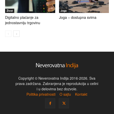
Život
Joga
Digitalno plaćanje za
Joga – dostupna svima
jednostavniju trgovinu
Copyright © Neverovatna Indija 2016-2026. Sva
prava zadržana. Zabranjena je reprodukcija u celini
i u delovima bez dozvole.
Politika privatnosti
O sajtu
Kontakt