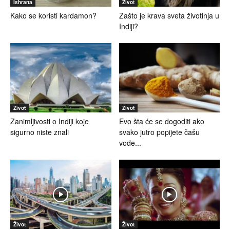
Ishrana
Život
Kako se koristi kardamon?
Zašto je krava sveta životinja u
Indiji?
Život
Život
Zanimljivosti o Indiji koje
Evo šta će se dogoditi ako
sigurno niste znali
svako jutro popijete čašu
vode...
Život
Život