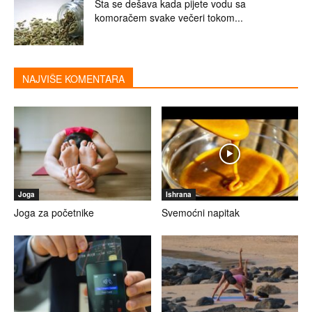
Šta se dešava kada pijete vodu sa
komoračem svake večeri tokom...
NAJVIŠE KOMENTARA
Joga
Ishrana
Joga za početnike
Svemoćni napitak