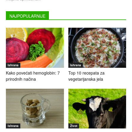
NAJPOPULARNIJE
Ishrana
Ishrana
Kako povećati hemoglobin: 7
Top 10 recepata za
prirodnih načina
vegetarijanska jela
Ishrana
Život