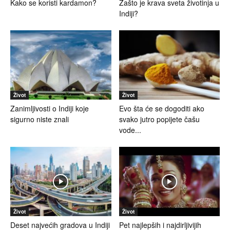
Kako se koristi kardamon?
Zašto je krava sveta životinja u
Indiji?
Život
Život
Zanimljivosti o Indiji koje
Evo šta će se dogoditi ako
sigurno niste znali
svako jutro popijete čašu
vode...
Život
Život
Deset najvećih gradova u Indiji
Pet najlepših i najdirljivijih