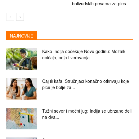
bolivudskih pesama za ples
NAJNOVIJE
Kako Indija dočekuje Novu godinu: Mozaik
običaja, boja i verovanja
Čaj ili kafa: Stručnjaci konačno otkrivaju koje
piće je bolje za...
Tužni sever i moćni jug: Indija se ubrzano deli
na dva...