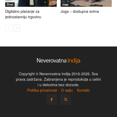
Život
Joga
Digitalno plaćanje za
Joga – dostupna svima
jednostavniju trgovinu
Copyright © Neverovatna Indija 2016-2026. Sva
prava zadržana. Zabranjena je reprodukcija u celini
i u delovima bez dozvole.
Politika privatnosti
O sajtu
Kontakt