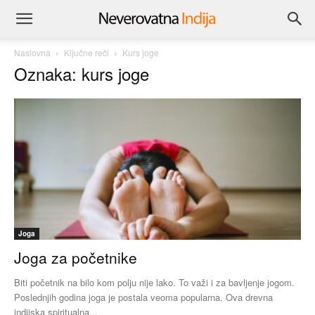
Naslovna
Ključne reči
Kurs joge
Oznaka: kurs joge
Joga
Joga za početnike
Biti početnik na bilo kom polju nije lako. To važi i za bavljenje jogom.
Poslednjih godina joga je postala veoma popularna. Ova drevna
indijska spiritualna...