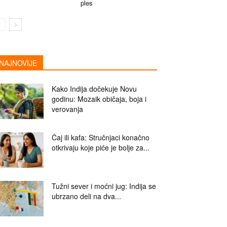
ples
NAJNOVIJE
Kako Indija dočekuje Novu
godinu: Mozaik običaja, boja i
verovanja
Čaj ili kafa: Stručnjaci konačno
otkrivaju koje piće je bolje za...
Tužni sever i moćni jug: Indija se
ubrzano deli na dva...