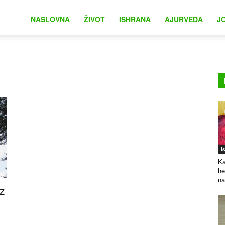
na
NASLOVNA
ŽIVOT
ISHRANA
AJURVEDA
J
I
Ka
he
na
iz