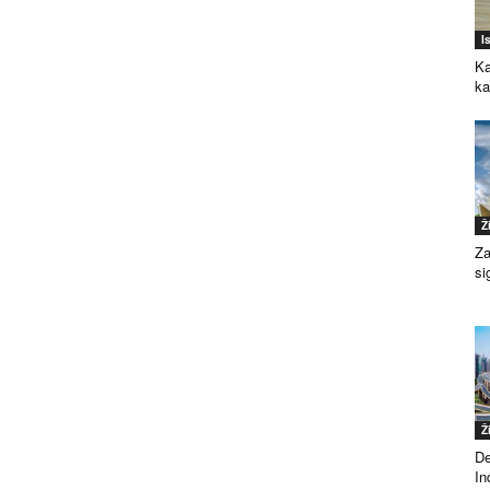
I
Ka
k
Ž
Za
si
Ž
De
Ind