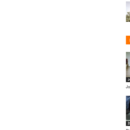
J
Jo
Ž