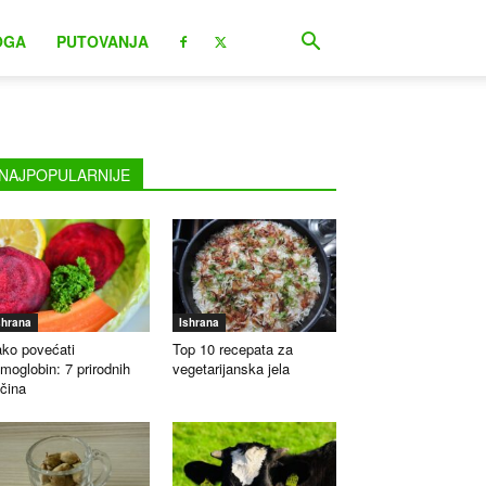
OGA
PUTOVANJA
NAJPOPULARNIJE
shrana
Ishrana
ko povećati
Top 10 recepata za
moglobin: 7 prirodnih
vegetarijanska jela
čina