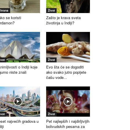
shrana
Život
ko se koristi
Zašto je krava sveta
ardamon?
životinja u Indiji?
ivot
Život
nimljivosti o Indiji koje
Evo šta će se dogoditi
gurno niste znali
ako svako jutro popijete
čašu vode...
ivot
Život
set najvećih gradova u
Pet najlepših i najdirljivijih
iji
bolivudskih pesama za