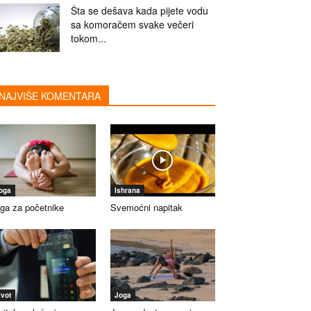
Šta se dešava kada pijete vodu
sa komoračem svake večeri
tokom...
NAJVIŠE KOMENTARA
oga
Ishrana
ga za početnike
Svemoćni napitak
ivot
Joga