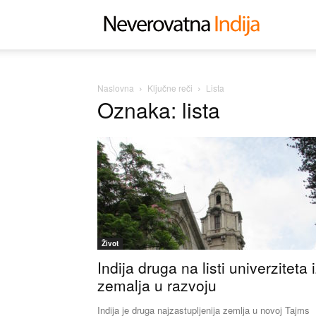
Neverovat
Indija
Naslovna
Ključne reči
Lista
Oznaka: lista
Život
Indija druga na listi univerziteta 
zemalja u razvoju
Indija je druga najzastupljenija zemlja u novoj Tajms