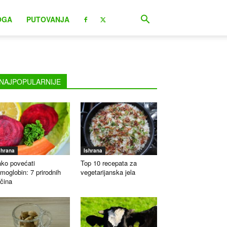
OGA
PUTOVANJA
NAJPOPULARNIJE
shrana
Ishrana
ko povećati
Top 10 recepata za
moglobin: 7 prirodnih
vegetarijanska jela
čina