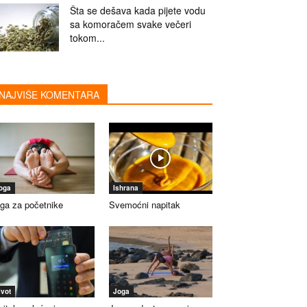
Šta se dešava kada pijete vodu
sa komoračem svake večeri
tokom...
NAJVIŠE KOMENTARA
oga
Ishrana
ga za početnike
Svemoćni napitak
ivot
Joga