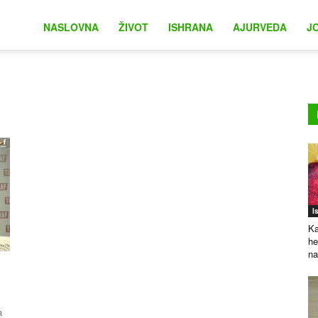
na
NASLOVNA
ŽIVOT
ISHRANA
AJURVEDA
J
I
Ka
he
na
a