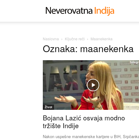
Neverovat
Indija
Naslovna
Ključne reči
Maanekenka
Oznaka: maanekenka
Život
Bojana Lazić osvaja modno
tržište Indije
Nakon uspešne manekenske karijere u BiH, Srpčank