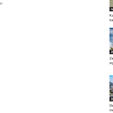
de
I
Ka
k
Ž
Za
si
Ž
De
Ind