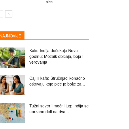
ples
NAJNOVIJE
Kako Indija dočekuje Novu
godinu: Mozaik običaja, boja i
verovanja
Čaj ili kafa: Stručnjaci konačno
otkrivaju koje piće je bolje za...
Tužni sever i moćni jug: Indija se
ubrzano deli na dva...