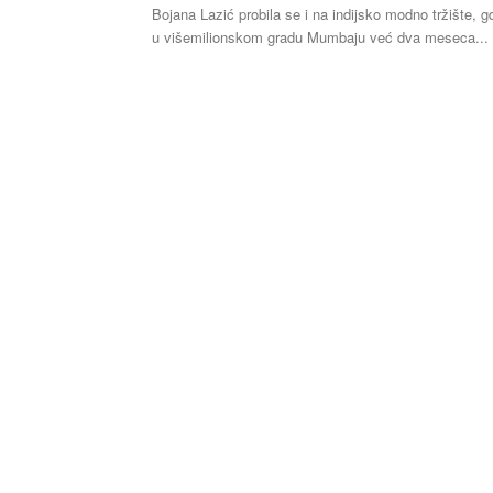
Bojana Lazić probila se i na indijsko modno tržište, g
u višemilionskom gradu Mumbaju već dva meseca...