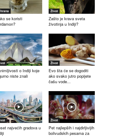
shrana
Život
ko se koristi
Zašto je krava sveta
ardamon?
životinja u Indiji?
ivot
Život
nimljivosti o Indiji koje
Evo šta će se dogoditi
gurno niste znali
ako svako jutro popijete
čašu vode...
ivot
Život
set najvećih gradova u
Pet najlepših i najdirljivijih
iji
bolivudskih pesama za