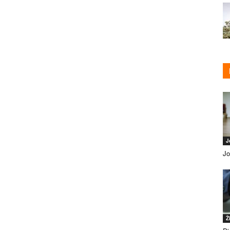
J
Jo
Ž