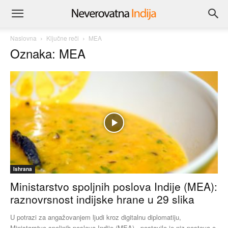
Naslovna
Ključne reči
MEA
Oznaka: MEA
Ishrana
Ministarstvo spoljnih poslova Indije (MEA):
raznovrsnost indijske hrane u 29 slika
U potrazi za angažovanjem ljudi kroz digitalnu diplomatiju,
Ministarstvo spoljnih poslova Indije (MEA) - postavilo je niz postova o