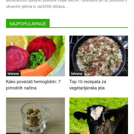
ukusnim jelima iz različitih država...
NAJPOPULARNIJE
Ishrana
Ishrana
Kako povećati hemoglobin: 7
Top 10 recepata za
prirodnih načina
vegetarijanska jela