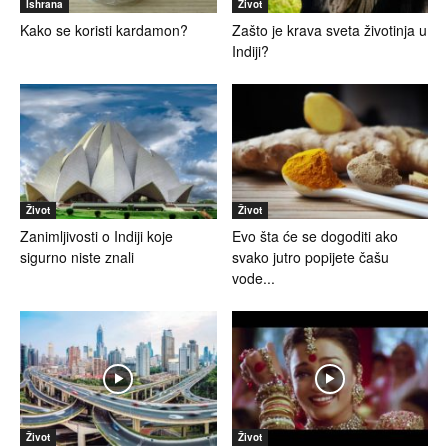
Ishrana
Život
Kako se koristi kardamon?
Zašto je krava sveta životinja u
Indiji?
Život
Život
Zanimljivosti o Indiji koje
Evo šta će se dogoditi ako
sigurno niste znali
svako jutro popijete čašu
vode...
Život
Život