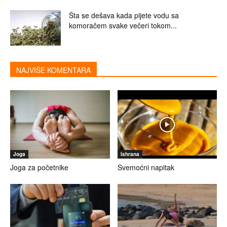
Šta se dešava kada pijete vodu sa
komoračem svake večeri tokom...
NAJVIŠE KOMENTARA
Joga
Ishrana
Joga za početnike
Svemoćni napitak