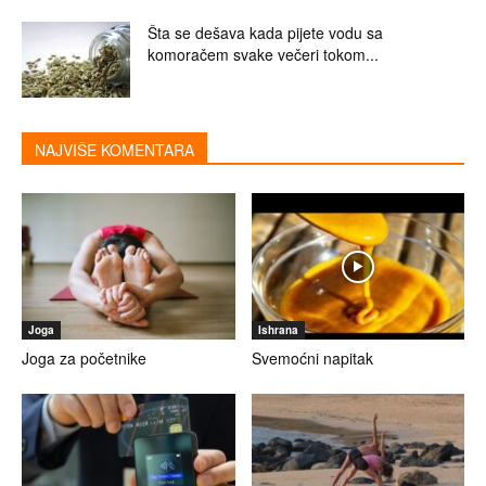
Šta se dešava kada pijete vodu sa
komoračem svake večeri tokom...
NAJVIŠE KOMENTARA
Joga
Ishrana
Joga za početnike
Svemoćni napitak