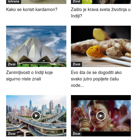
Ishrana
Život
Kako se koristi kardamon?
Zašto je krava sveta životinja u
Indiji?
Život
Život
Zanimljivosti o Indiji koje
Evo šta će se dogoditi ako
sigurno niste znali
svako jutro popijete čašu
vode...
Život
Život