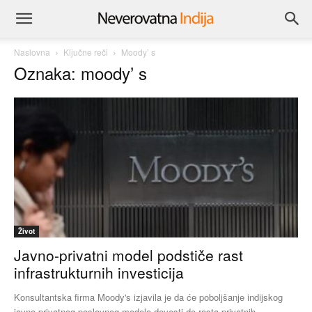
Naslovna
Ključne reči
Moody’ s
Oznaka: moody’ s
Život
Javno-privatni model podstiče rast
infrastrukturnih investicija
Konsultantska firma Moody's izjavila je da će poboljšanje indijskog
javno-privatnog poslovnog modela dovesti do rasta privatnih