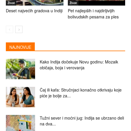
Život
Život
Deset najvećih gradova u Indiji
Pet najlepših i najdirljivijih
bolivudskih pesama za ples
NAJNOVIJE
Kako Indija dočekuje Novu godinu: Mozaik
običaja, boja i verovanja
Čaj ili kafa: Stručnjaci konačno otkrivaju koje
piće je bolje za...
Tužni sever i moćni jug: Indija se ubrzano deli
na dva...