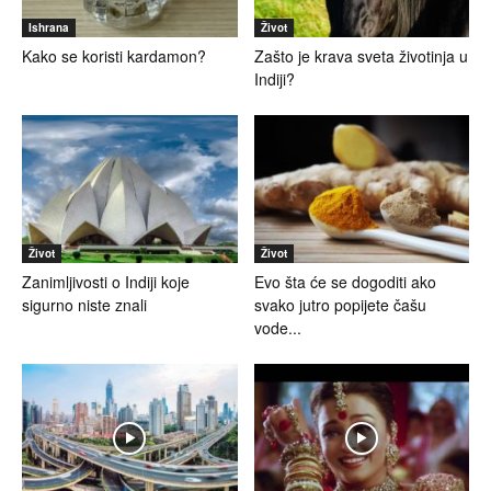
Ishrana
Život
Kako se koristi kardamon?
Zašto je krava sveta životinja u
Indiji?
Život
Život
Zanimljivosti o Indiji koje
Evo šta će se dogoditi ako
sigurno niste znali
svako jutro popijete čašu
vode...