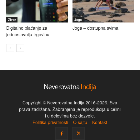
Život
Joga
Digitalno plaćanje za
Joga – dostupna svima
jednostavniju trgovinu
Copyright © Neverovatna Indija 2016-2026. Sva
prava zadržana. Zabranjena je reprodukcija u celini
i u delovima bez dozvole.
Politika privatnosti
O sajtu
Kontakt