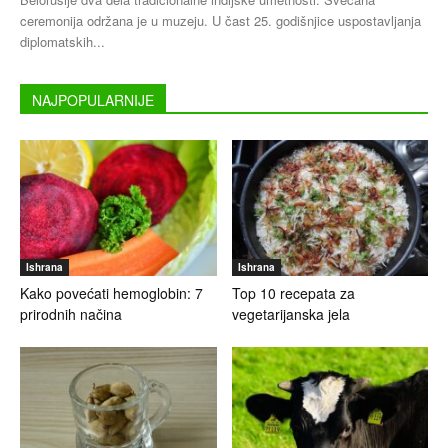
ceremonija održana je u muzeju. U čast 25. godišnjice uspostavljanja
diplomatskih...
NAJPOPULARNIJE
Ishrana
Ishrana
Kako povećati hemoglobin: 7
Top 10 recepata za
prirodnih načina
vegetarijanska jela