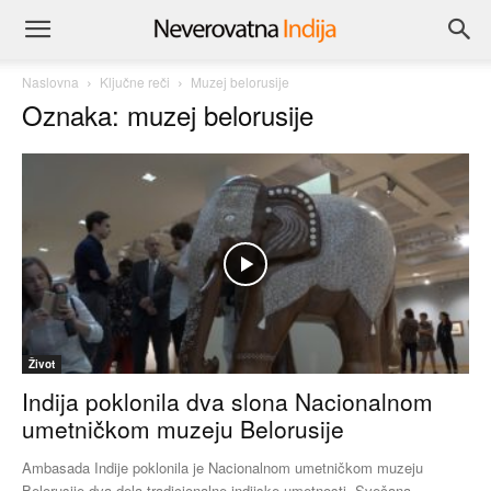
Naslovna
Ključne reči
Muzej belorusije
Oznaka: muzej belorusije
Život
Indija poklonila dva slona Nacionalnom
umetničkom muzeju Belorusije
Ambasada Indije poklonila je Nacionalnom umetničkom muzeju
Belorusije dva dela tradicionalne indijske umetnosti. Svečana