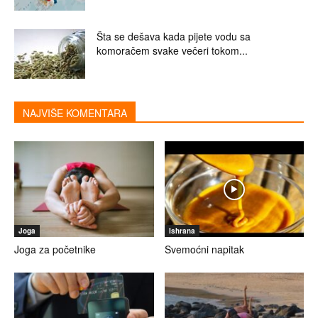
Šta se dešava kada pijete vodu sa
komoračem svake večeri tokom...
NAJVIŠE KOMENTARA
Joga
Ishrana
Joga za početnike
Svemoćni napitak