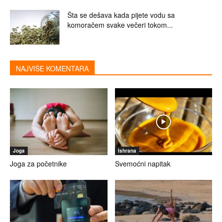
Šta se dešava kada pijete vodu sa
komoračem svake večeri tokom...
NAJVIŠE KOMENTARA
Joga
Ishrana
Joga za početnike
Svemoćni napitak