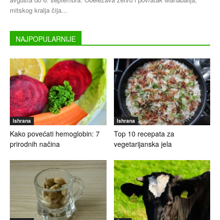
mitskog kralja čija...
NAJPOPULARNIJE
Ishrana
Ishrana
Kako povećati hemoglobin: 7
Top 10 recepata za
prirodnih načina
vegetarijanska jela