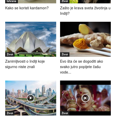
Ishrana
Život
Kako se koristi kardamon?
Zašto je krava sveta životinja u
Indiji?
Život
Život
Zanimljivosti o Indiji koje
Evo šta će se dogoditi ako
sigurno niste znali
svako jutro popijete čašu
vode...
Život
Život