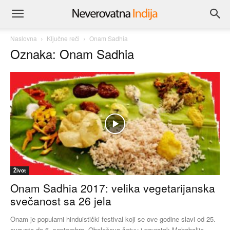
Naslovna
Ključne reči
Onam Sadhia
Oznaka: Onam Sadhia
Život
Onam Sadhia 2017: velika vegetarijanska
svečanost sa 26 jela
Onam je popularni hinduistički festival koji se ove godine slavi od 25.
avgusta do 6. septembra. Obeležava žetvu i povratak Mahabalija,