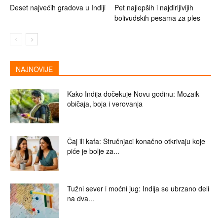
Deset najvećih gradova u Indiji
Pet najlepših i najdirljivijih
bolivudskih pesama za ples
NAJNOVIJE
Kako Indija dočekuje Novu godinu: Mozaik
običaja, boja i verovanja
Čaj ili kafa: Stručnjaci konačno otkrivaju koje
piće je bolje za...
Tužni sever i moćni jug: Indija se ubrzano deli
na dva...