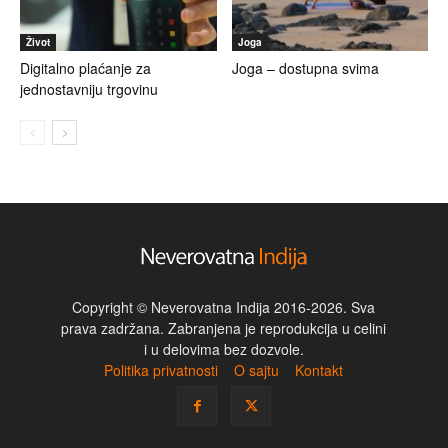
Život
Joga
Digitalno plaćanje za
Joga – dostupna svima
jednostavniju trgovinu
Copyright © Neverovatna Indija 2016-2026. Sva
prava zadržana. Zabranjena je reprodukcija u celini
i u delovima bez dozvole.
Politika privatnosti
O sajtu
Kontakt