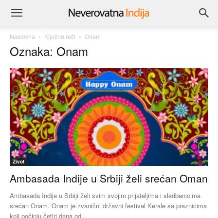
Naslovna
Ključne reči
Onam
Oznaka: Onam
Život
Ambasada Indije u Srbiji želi srećan Oman
Ambasada Indije u Srbiji želi svim svojim prijateljima i sledbenicima
srećan Onam. Onam je zvanični državni festival Kerale sa praznicima
koji počinju četiri dana od...