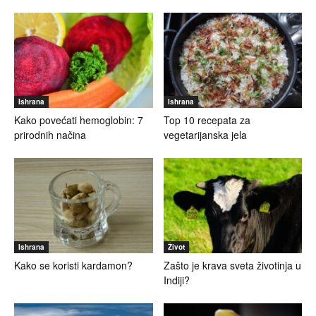
Ishrana
Ishrana
Kako povećati hemoglobin: 7
Top 10 recepata za
prirodnih načina
vegetarijanska jela
Ishrana
Život
Kako se koristi kardamon?
Zašto je krava sveta životinja u
Indiji?