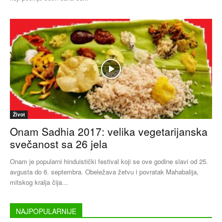
Život
Onam Sadhia 2017: velika vegetarijanska
svečanost sa 26 jela
Onam je popularni hinduistički festival koji se ove godine slavi od 25.
avgusta do 6. septembra. Obeležava žetvu i povratak Mahabalija,
mitskog kralja čija...
NAJPOPULARNIJE