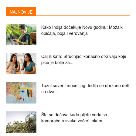
NAJNOVIJE
Kako Indija dočekuje Novu godinu: Mozaik
običaja, boja i verovanja
Čaj ili kafa: Stručnjaci konačno otkrivaju koje
piće je bolje za...
Tužni sever i moćni jug: Indija se ubrzano deli
na dva...
Šta se dešava kada pijete vodu sa
komoračem svake večeri tokom...