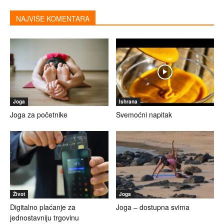
NAJVIŠE KOMENTARA
Joga
Ishrana
Joga za početnike
Svemoćni napitak
Život
Joga
Digitalno plaćanje za
Joga – dostupna svima
jednostavniju trgovinu