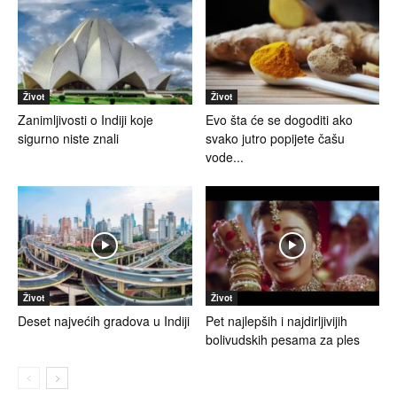
Život
Život
Zanimljivosti o Indiji koje
Evo šta će se dogoditi ako
sigurno niste znali
svako jutro popijete čašu
vode...
Život
Život
Deset najvećih gradova u Indiji
Pet najlepših i najdirljivijih
bolivudskih pesama za ples