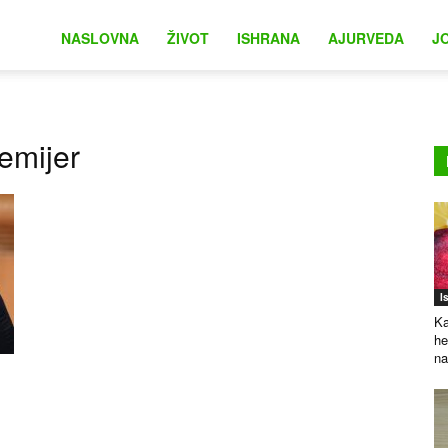
na
NASLOVNA
ŽIVOT
ISHRANA
AJURVEDA
J
emijer
I
Ka
he
na