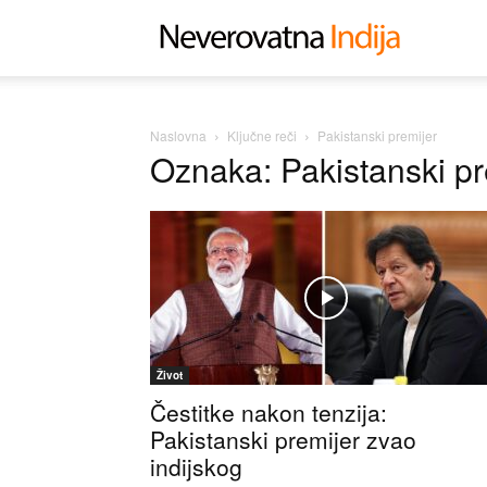
Neverovat
Indija
Naslovna
Ključne reči
Pakistanski premijer
Oznaka: Pakistanski pr
Život
Čestitke nakon tenzija:
Pakistanski premijer zvao
indijskog