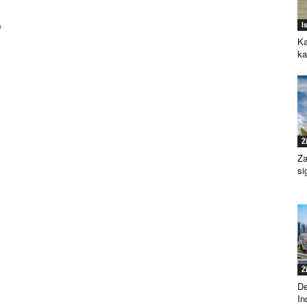
o
I
Ka
k
Ž
Za
si
Ž
De
Ind