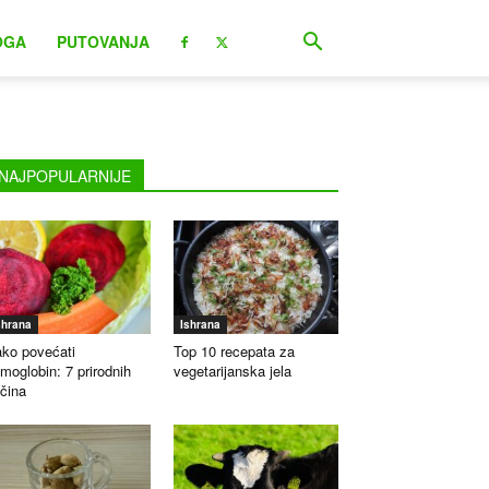
OGA
PUTOVANJA
NAJPOPULARNIJE
shrana
Ishrana
ko povećati
Top 10 recepata za
moglobin: 7 prirodnih
vegetarijanska jela
čina