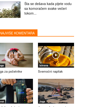
Šta se dešava kada pijete vodu
sa komoračem svake večeri
tokom...
NAJVIŠE KOMENTARA
oga
Ishrana
ga za početnike
Svemoćni napitak
ivot
Joga