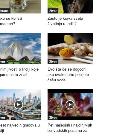
shrana
Život
ko se koristi
Zašto je krava sveta
ardamon?
životinja u Indiji?
ivot
Život
nimljivosti o Indiji koje
Evo šta će se dogoditi
gurno niste znali
ako svako jutro popijete
čašu vode...
ivot
Život
set najvećih gradova u
Pet najlepših i najdirljivijih
iji
bolivudskih pesama za