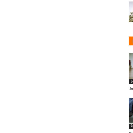
J
Jo
Ž