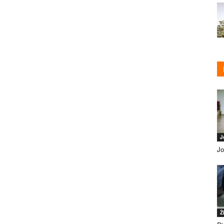
J
Jo
Ž