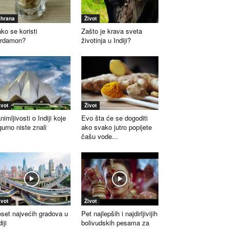
shrana
Život
ko se koristi
Zašto je krava sveta
ardamon?
životinja u Indiji?
ivot
Život
nimljivosti o Indiji koje
Evo šta će se dogoditi
gurno niste znali
ako svako jutro popijete
čašu vode...
ivot
Život
set najvećih gradova u
Pet najlepših i najdirljivijih
iji
bolivudskih pesama za