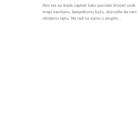
Ako ste se ikada zapitali kako poznate ličnosti uvek
imaju savršenu, besprekornu kožu, dozvolite da vam
otkrijemo tajnu. Ne radi se samo o skupim...