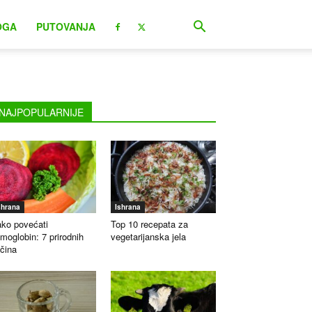
OGA
PUTOVANJA
NAJPOPULARNIJE
shrana
Ishrana
ko povećati
Top 10 recepata za
moglobin: 7 prirodnih
vegetarijanska jela
čina