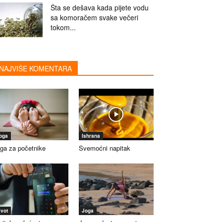
Šta se dešava kada pijete vodu
sa komoračem svake večeri
tokom...
NAJVIŠE KOMENTARA
oga
Ishrana
ga za početnike
Svemoćni napitak
ivot
Joga