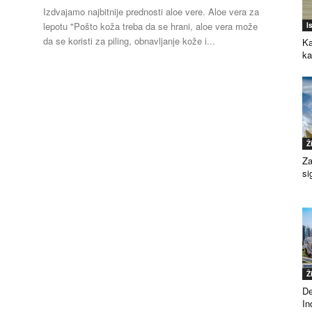
Izdvajamo najbitnije prednosti aloe vere. Aloe vera za
lepotu "Pošto koža treba da se hrani, aloe vera može
I
da se koristi za piling, obnavljanje kože i...
Ka
k
Ž
Za
si
Ž
De
Ind