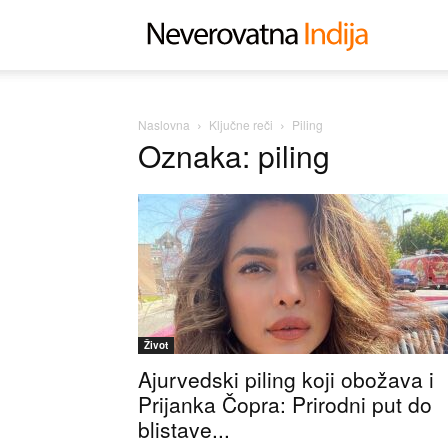
Neverovat
Indija
Naslovna
Ključne reči
Piling
Oznaka: piling
Život
Ajurvedski piling koji obožava i
Prijanka Čopra: Prirodni put do
blistave...