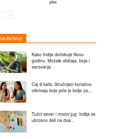
ples
NAJNOVIJE
Kako Indija dočekuje Novu
godinu: Mozaik običaja, boja i
verovanja
Čaj ili kafa: Stručnjaci konačno
otkrivaju koje piće je bolje za...
Tužni sever i moćni jug: Indija se
ubrzano deli na dva...