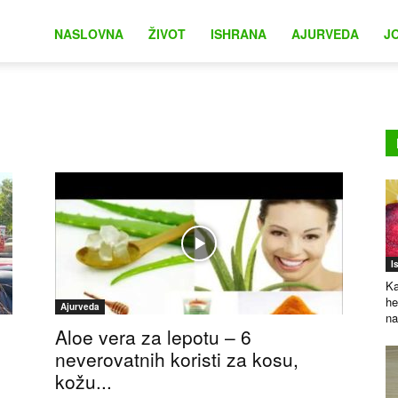
na
NASLOVNA
ŽIVOT
ISHRANA
AJURVEDA
J
I
Ka
he
Ajurveda
na
Aloe vera za lepotu – 6
neverovatnih koristi za kosu,
kožu...