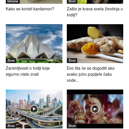
Ishrana
Život
Kako se koristi kardamon?
Zašto je krava sveta životinja u
Indiji?
Život
Život
Zanimljivosti o Indiji koje
Evo šta će se dogoditi ako
sigurno niste znali
svako jutro popijete čašu
vode...
Život
Život