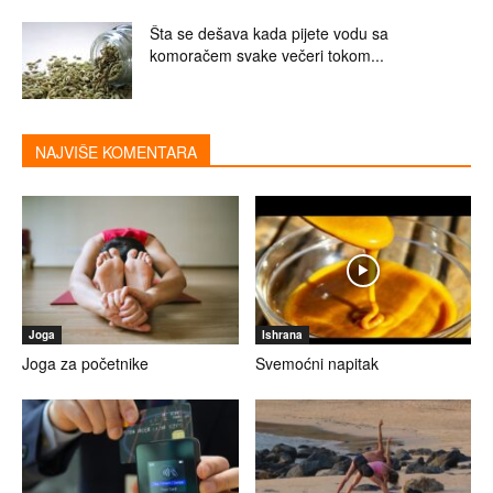
Šta se dešava kada pijete vodu sa
komoračem svake večeri tokom...
NAJVIŠE KOMENTARA
Joga
Ishrana
Joga za početnike
Svemoćni napitak