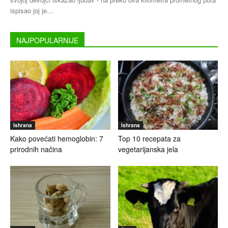
ispisao joj je...
NAJPOPULARNIJE
Ishrana
Ishrana
Kako povećati hemoglobin: 7
Top 10 recepata za
prirodnih načina
vegetarijanska jela