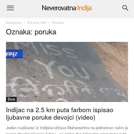
Naslovna
Ključne reči
Poruka
Oznaka: poruka
Život
Indijac na 2.5 km puta farbom ispisao
ljubavne poruke devojci (video)
Jedan muškarac iz Indijske države Maharashtra na jedinstven način je
svojoj devojci iskazao ljubav - na preko dva kilometra prometnog puta