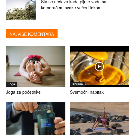
Šta se dešava kada pijete vodu sa
komoračem svake večeri tokom...
NAJVIŠE KOMENTARA
Joga
Ishrana
Joga za početnike
Svemoćni napitak