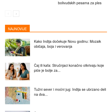
bolivudskih pesama za ples
NAJNOVIJE
Kako Indija dočekuje Novu godinu: Mozaik
običaja, boja i verovanja
Čaj ili kafa: Stručnjaci konačno otkrivaju koje
piće je bolje za...
Tužni sever i moćni jug: Indija se ubrzano deli
na dva...