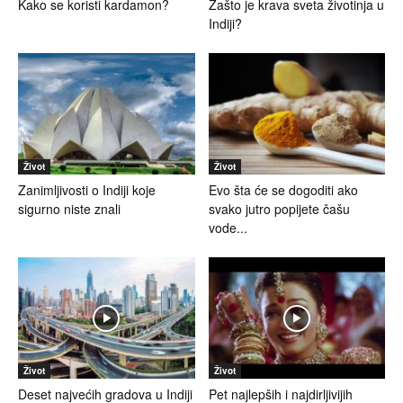
Kako se koristi kardamon?
Zašto je krava sveta životinja u
Indiji?
Život
Život
Zanimljivosti o Indiji koje
Evo šta će se dogoditi ako
sigurno niste znali
svako jutro popijete čašu
vode...
Život
Život
Deset najvećih gradova u Indiji
Pet najlepših i najdirljivijih