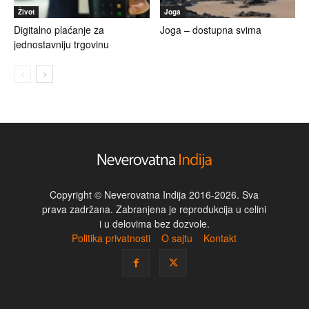
Život
Joga
Digitalno plaćanje za
Joga – dostupna svima
jednostavniju trgovinu
Copyright © Neverovatna Indija 2016-2026. Sva
prava zadržana. Zabranjena je reprodukcija u celini
i u delovima bez dozvole.
Politika privatnosti
O sajtu
Kontakt