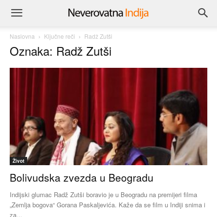
Naslovna
Ključne reči
Radž Zutši
Oznaka: Radž Zutši
Život
Bolivudska zvezda u Beogradu
Indijski glumac Radž Zutši boravio je u Beogradu na premijeri filma
„Zemlja bogova“ Gorana Paskaljevića. Kaže da se film u Indiji snima i
za...