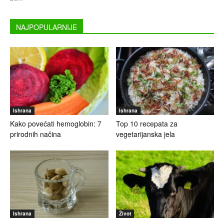
NAJPOPULARNIJE
Ishrana
Ishrana
Kako povećati hemoglobin: 7
Top 10 recepata za
prirodnih načina
vegetarijanska jela
Ishrana
Život