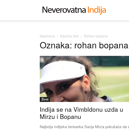
Neverovat
Indija
Naslovna
Ključne reči
Rohan bopana
Oznaka: rohan bopana
Život
Indija se na Vimbldonu uzda u
Mirzu i Bopanu
Najbolja indijska teniserka Sanja Mirza pokušaće da 