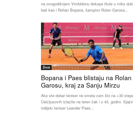
na ovogodišnjem Vimbldonu dokopa titule u miks dub
baš kao i Rohan Bopana, šampion Rolan Garosa...
Život
Bopana i Paes blistaju na Rolan
Garosu, kraj za Sanju Mirzu
Ako ste dobar teniser ne smeta vam što na +30 step
Celzijusovih izlazite na teren čak i u 43. godini. Sjajni
indijski teniser Leander Paes...