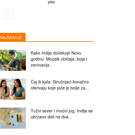
ples
NAJNOVIJE
Kako Indija dočekuje Novu
godinu: Mozaik običaja, boja i
verovanja
Čaj ili kafa: Stručnjaci konačno
otkrivaju koje piće je bolje za...
Tužni sever i moćni jug: Indija se
ubrzano deli na dva...