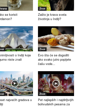
shrana
Život
ko se koristi
Zašto je krava sveta
ardamon?
životinja u Indiji?
ivot
Život
nimljivosti o Indiji koje
Evo šta će se dogoditi
gurno niste znali
ako svako jutro popijete
čašu vode...
ivot
Život
set najvećih gradova u
Pet najlepših i najdirljivijih
iji
bolivudskih pesama za