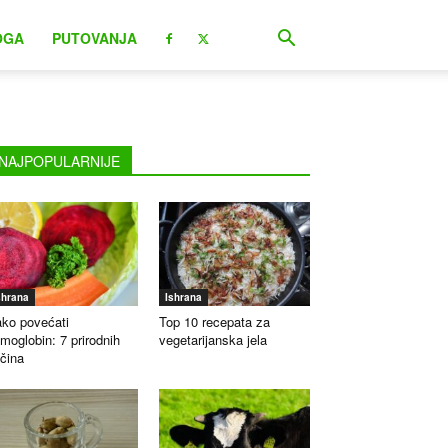
OGA
PUTOVANJA
NAJPOPULARNIJE
shrana
Ishrana
ko povećati
Top 10 recepata za
moglobin: 7 prirodnih
vegetarijanska jela
čina