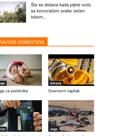
Šta se dešava kada pijete vodu
sa komoračem svake večeri
tokom...
NAJVIŠE KOMENTARA
oga
Ishrana
ga za početnike
Svemoćni napitak
ivot
Joga