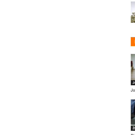
J
Jo
Ž