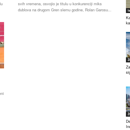
lu
svih vremena, osvojio je titulu u konkurenciji miks
dublova na drugom Gren slemu godine, Rolan Garosu...
I
Ka
k
Ž
Za
si
eni
Ž
De
Ind