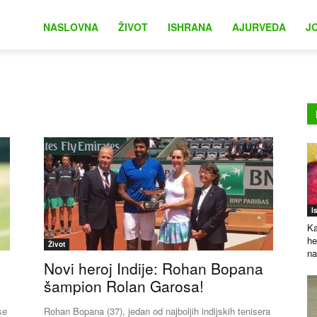
na
NASLOVNA
ŽIVOT
ISHRANA
AJURVEDA
J
I
Ka
he
Život
na
Novi heroj Indije: Rohan Bopana
šampion Rolan Garosa!
se
Rohan Bopana (37), jedan od najboljih indijskih tenisera