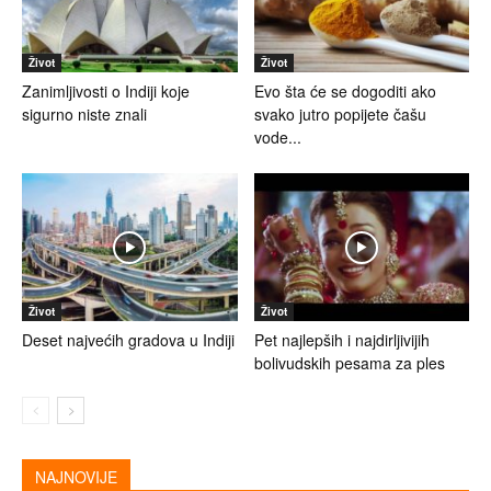
Život
Život
Zanimljivosti o Indiji koje
Evo šta će se dogoditi ako
sigurno niste znali
svako jutro popijete čašu
vode...
Život
Život
Deset najvećih gradova u Indiji
Pet najlepših i najdirljivijih
bolivudskih pesama za ples
NAJNOVIJE