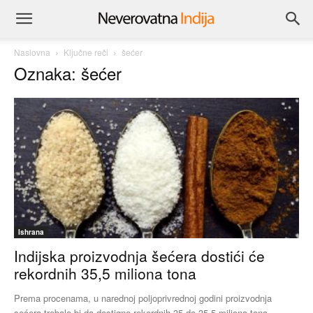
Naslovna
Ključne reči
šećer
Oznaka: šećer
Ishrana
Indijska proizvodnja šećera dostići će
rekordnih 35,5 miliona tona
Prema procenama, u narednoj poljoprivrednoj godini proizvodnja
sećera trebalo bi da dostigne rekordnih 35 do 35,5 miliona tona,