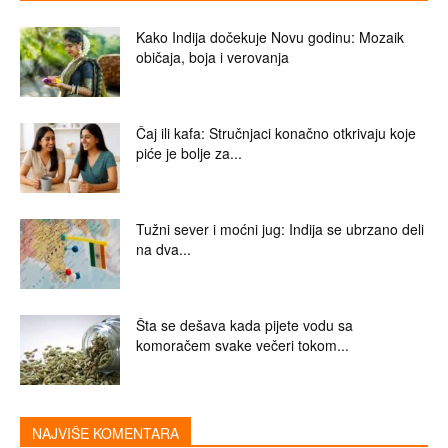
Kako Indija dočekuje Novu godinu: Mozaik
običaja, boja i verovanja
Čaj ili kafa: Stručnjaci konačno otkrivaju koje
piće je bolje za...
Tužni sever i moćni jug: Indija se ubrzano deli
na dva...
Šta se dešava kada pijete vodu sa
komoračem svake večeri tokom...
NAJVIŠE KOMENTARA