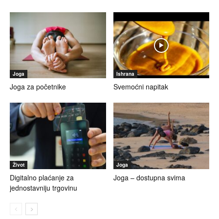
Joga
Ishrana
Joga za početnike
Svemoćni napitak
Život
Joga
Digitalno plaćanje za
Joga – dostupna svima
jednostavniju trgovinu