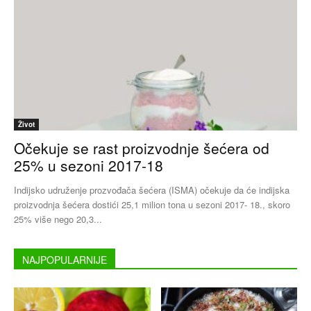
Život
Očekuje se rast proizvodnje šećera od
25% u sezoni 2017-18
Indijsko udruženje prozvođača šećera (ISMA) očekuje da će indijska
proizvodnja šećera dostići 25,1 milion tona u sezoni 2017- 18., skoro
25% više nego 20,3...
NAJPOPULARNIJE