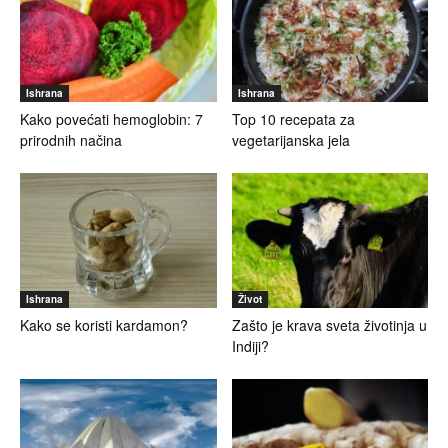
Ishrana
Ishrana
Kako povećati hemoglobin: 7
Top 10 recepata za
prirodnih načina
vegetarijanska jela
Ishrana
Život
Kako se koristi kardamon?
Zašto je krava sveta životinja u
Indiji?