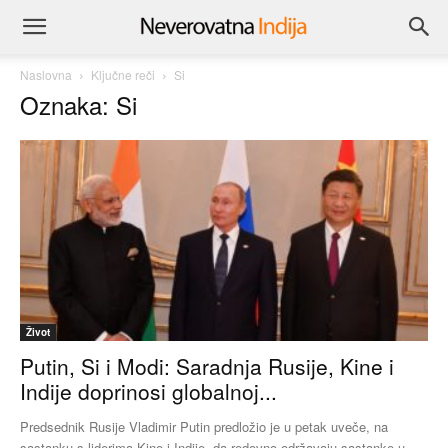
Naslovna
Ključne reči
Si
Oznaka: Si
Život
Putin, Si i Modi: Saradnja Rusije, Kine i
Indije doprinosi globalnoj...
Predsednik Rusije Vladimir Putin predložio je u petak uveče, na
sastanku s liderima Kine i Indije, da redovno održavaju sastanke u