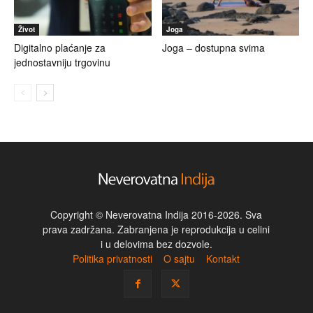
Život
Joga
Digitalno plaćanje za
Joga – dostupna svima
jednostavniju trgovinu
Copyright © Neverovatna Indija 2016-2026. Sva
prava zadržana. Zabranjena je reprodukcija u celini
i u delovima bez dozvole.
Politika privatnosti
O sajtu
Kontakt