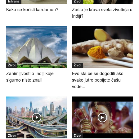
Ishrana
Život
Kako se koristi kardamon?
Zašto je krava sveta životinja u
Indiji?
Život
Život
Zanimljivosti o Indiji koje
Evo šta će se dogoditi ako
sigurno niste znali
svako jutro popijete čašu
vode...
Život
Život