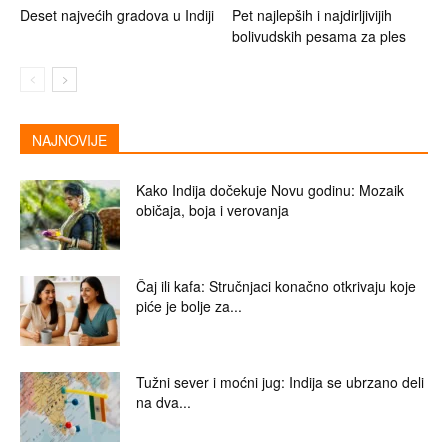
Deset najvećih gradova u Indiji
Pet najlepših i najdirljivijih
bolivudskih pesama za ples
NAJNOVIJE
Kako Indija dočekuje Novu godinu: Mozaik
običaja, boja i verovanja
Čaj ili kafa: Stručnjaci konačno otkrivaju koje
piće je bolje za...
Tužni sever i moćni jug: Indija se ubrzano deli
na dva...