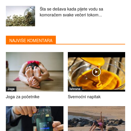
Šta se dešava kada pijete vodu sa
komoračem svake večeri tokom...
NAJVIŠE KOMENTARA
Joga
Ishrana
Joga za početnike
Svemoćni napitak