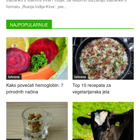
formatu „Rusija-Indija-Kina“, pre...
NAJPOPULARNIJE
Ishrana
Ishrana
Kako povećati hemoglobin: 7
Top 10 recepata za
prirodnih načina
vegetarijanska jela