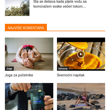
Šta se dešava kada pijete vodu sa
komoračem svake večeri tokom...
NAJVIŠE KOMENTARA
Joga
Ishrana
Joga za početnike
Svemoćni napitak