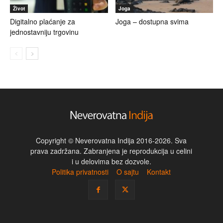
Život
Joga
Digitalno plaćanje za
Joga – dostupna svima
jednostavniju trgovinu
Copyright © Neverovatna Indija 2016-2026. Sva
prava zadržana. Zabranjena je reprodukcija u celini
i u delovima bez dozvole.
Politika privatnosti
O sajtu
Kontakt