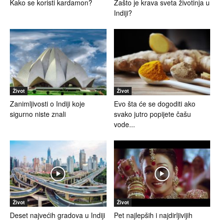
Kako se koristi kardamon?
Zašto je krava sveta životinja u
Indiji?
Život
Život
Zanimljivosti o Indiji koje
Evo šta će se dogoditi ako
sigurno niste znali
svako jutro popijete čašu
vode...
Život
Život
Deset najvećih gradova u Indiji
Pet najlepših i najdirljivijih