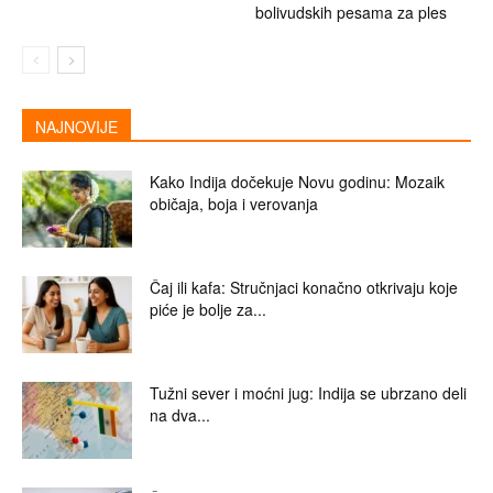
bolivudskih pesama za ples
NAJNOVIJE
Kako Indija dočekuje Novu godinu: Mozaik
običaja, boja i verovanja
Čaj ili kafa: Stručnjaci konačno otkrivaju koje
piće je bolje za...
Tužni sever i moćni jug: Indija se ubrzano deli
na dva...