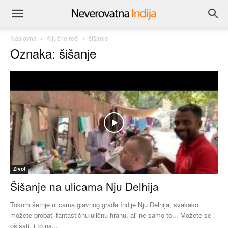
Naslovna
Ključne reči
šišanje
Oznaka: šišanje
Život
Šišanje na ulicama Nju Delhija
Tokom šetnje ulicama glavnog grada Indije Nju Delhija, svakako
možete probati fantastičnu uličnu hranu, ali ne samo to... Možete se i
ošišati, i to na...