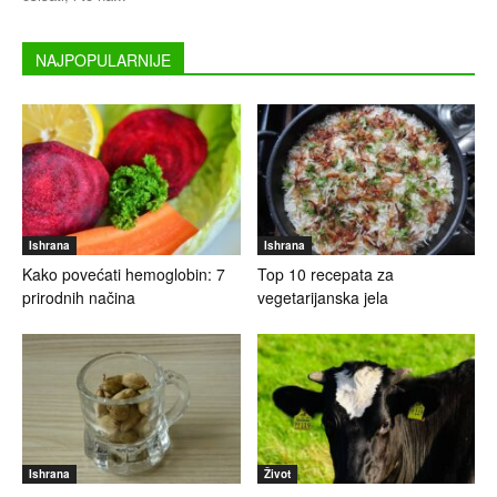
NAJPOPULARNIJE
Ishrana
Ishrana
Kako povećati hemoglobin: 7
Top 10 recepata za
prirodnih načina
vegetarijanska jela
Ishrana
Život