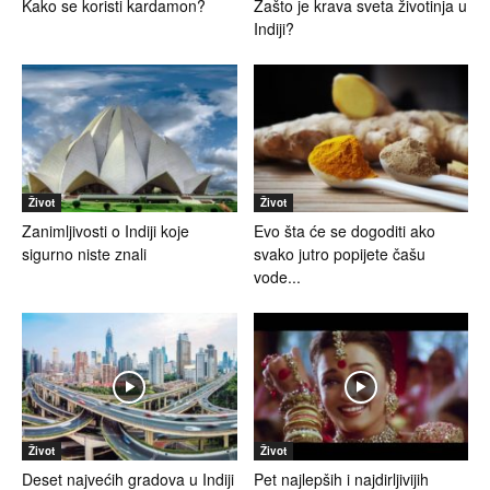
Kako se koristi kardamon?
Zašto je krava sveta životinja u
Indiji?
Život
Život
Zanimljivosti o Indiji koje
Evo šta će se dogoditi ako
sigurno niste znali
svako jutro popijete čašu
vode...
Život
Život
Deset najvećih gradova u Indiji
Pet najlepših i najdirljivijih