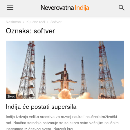
Naslovna
Ključne reči
Softver
Oznaka: softver
Život
Indija će postati supersila
Indija izdvaja velika sredstva za razvoj nauke i naučnoistraživački
rad. Naučna saradnja ostvaruje se sa skoro svim važnijim naučnim
institutima iz čitavog sveta. Najveći broj...