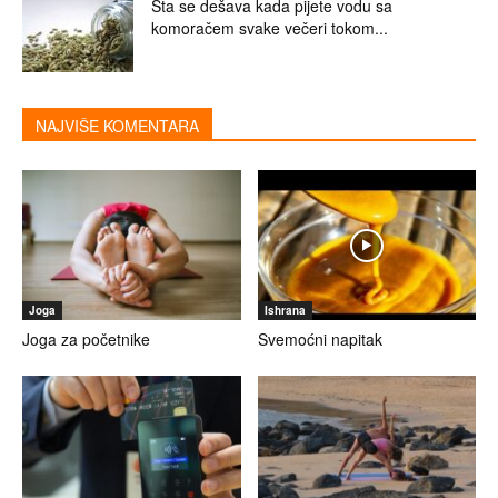
Šta se dešava kada pijete vodu sa
komoračem svake večeri tokom...
NAJVIŠE KOMENTARA
Joga
Ishrana
Joga za početnike
Svemoćni napitak