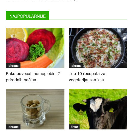
NAJPOPULARNIJE
Ishrana
Ishrana
Kako povećati hemoglobin: 7
Top 10 recepata za
prirodnih načina
vegetarijanska jela
Ishrana
Život