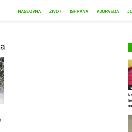
na
NASLOVNA
ŽIVOT
ISHRANA
AJURVEDA
J
ca
I
Ka
he
na
o