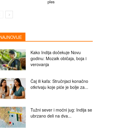
ples
NAJNOVIJE
Kako Indija dočekuje Novu
godinu: Mozaik običaja, boja i
verovanja
Čaj ili kafa: Stručnjaci konačno
otkrivaju koje piće je bolje za...
Tužni sever i moćni jug: Indija se
ubrzano deli na dva...