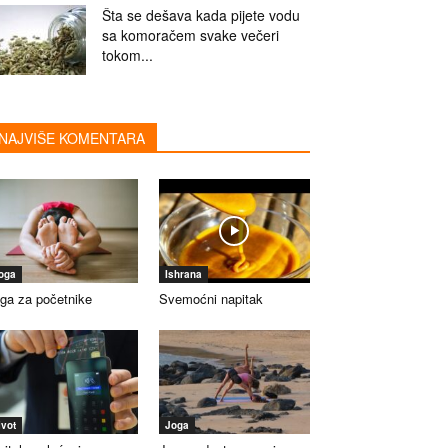
Šta se dešava kada pijete vodu
sa komoračem svake večeri
tokom...
NAJVIŠE KOMENTARA
oga
Ishrana
ga za početnike
Svemoćni napitak
ivot
Joga