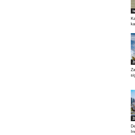
I
Ka
k
Ž
Za
si
Ž
De
Ind