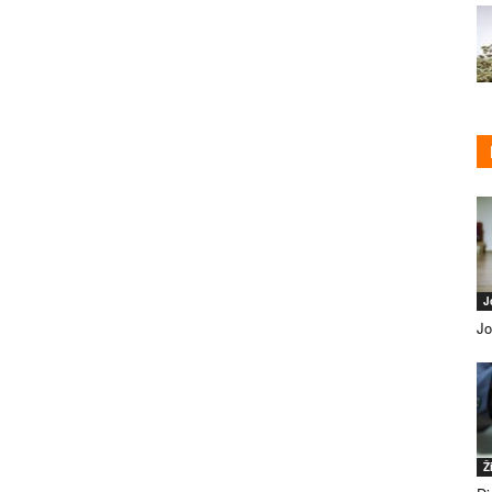
J
Jo
Ž