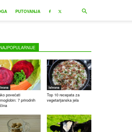
OGA
PUTOVANJA
NAJPOPULARNIJE
shrana
Ishrana
ko povećati
Top 10 recepata za
moglobin: 7 prirodnih
vegetarijanska jela
čina