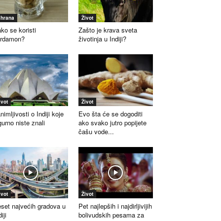
shrana
Život
ko se koristi
Zašto je krava sveta
ardamon?
životinja u Indiji?
ivot
Život
nimljivosti o Indiji koje
Evo šta će se dogoditi
gurno niste znali
ako svako jutro popijete
čašu vode...
ivot
Život
set najvećih gradova u
Pet najlepših i najdirljivijih
iji
bolivudskih pesama za