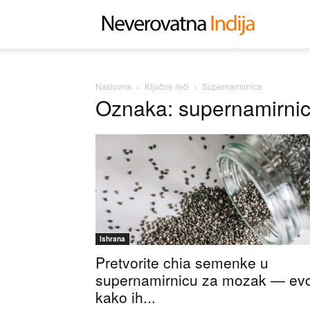
Neverovat
Indija
Naslovna
Ključne reči
Supernamirnica
Oznaka: supernamirni
Ishrana
Pretvorite chia semenke u
supernamirnicu za mozak — ev
kako ih...