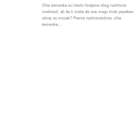
Chia semenke su često hvaljene zbog nutritivne
vrednosti, ali da li znate da one mogu imati poseban
uticaj na mozak? Prema nutricionistima, chia
semenke...