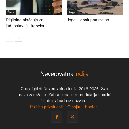
Život
Joga
Digitalno plaćanje za
Joga – dostupna svima
jednostavniju trgovinu
Copyright © Neverovatna Indija 2016-2026. Sva
prava zadržana. Zabranjena je reprodukcija u celini
i u delovima bez dozvole.
Politika privatnosti
O sajtu
Kontakt