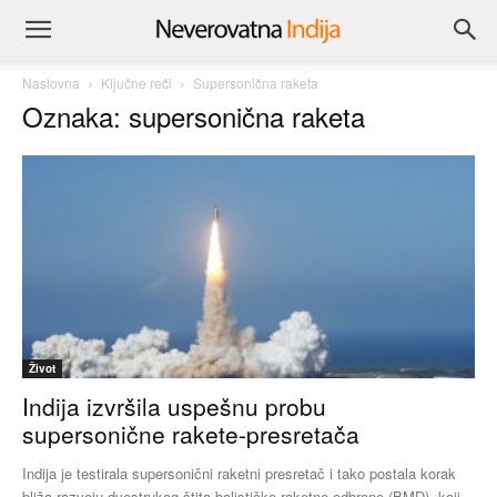
Naslovna
Ključne reči
Supersonična raketa
Oznaka: supersonična raketa
Život
Indija izvršila uspešnu probu
supersonične rakete-presretača
Indija je testirala supersonični raketni presretač i tako postala korak
bliža razvoju dvostrukog štita balističke raketne odbrane (BMD), koji