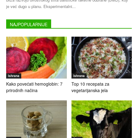
je već dugo u planu. Eksperimentalni...
NAJPOPULARNIJE
Ishrana
Ishrana
Kako povećati hemoglobin: 7
Top 10 recepata za
prirodnih načina
vegetarijanska jela