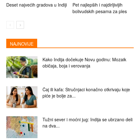
Deset najvećih gradova u Indiji
Pet najlepših i najdirljivijih
bolivudskih pesama za ples
NAJNOVIJE
Kako Indija dočekuje Novu godinu: Mozaik
običaja, boja i verovanja
Čaj ili kafa: Stručnjaci konačno otkrivaju koje
piće je bolje za...
Tužni sever i moćni jug: Indija se ubrzano deli
na dva...