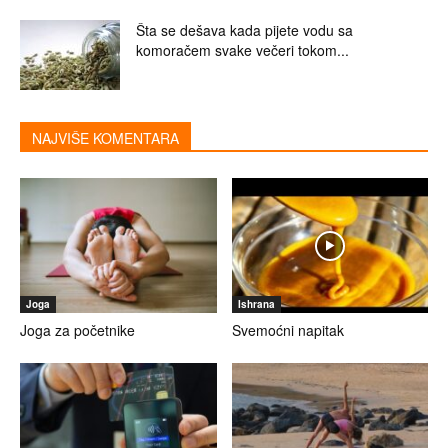
Šta se dešava kada pijete vodu sa
komoračem svake večeri tokom...
NAJVIŠE KOMENTARA
Joga
Ishrana
Joga za početnike
Svemoćni napitak