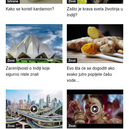
Ishrana
Život
Kako se koristi kardamon?
Zašto je krava sveta životinja u
Indiji?
Život
Život
Zanimljivosti o Indiji koje
Evo šta će se dogoditi ako
sigurno niste znali
svako jutro popijete čašu
vode...
Život
Život