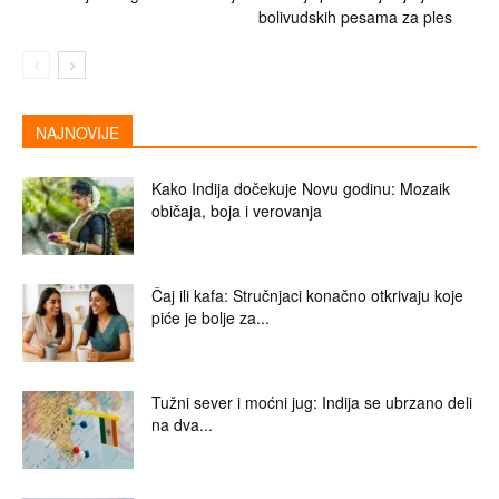
bolivudskih pesama za ples
NAJNOVIJE
Kako Indija dočekuje Novu godinu: Mozaik
običaja, boja i verovanja
Čaj ili kafa: Stručnjaci konačno otkrivaju koje
piće je bolje za...
Tužni sever i moćni jug: Indija se ubrzano deli
na dva...