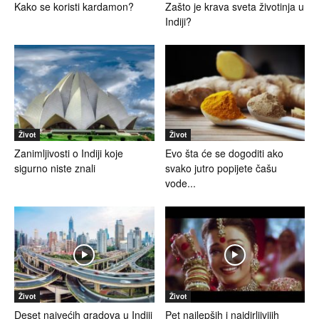
Kako se koristi kardamon?
Zašto je krava sveta životinja u
Indiji?
Život
Život
Zanimljivosti o Indiji koje
Evo šta će se dogoditi ako
sigurno niste znali
svako jutro popijete čašu
vode...
Život
Život
Deset najvećih gradova u Indiji
Pet najlepših i najdirljivijih