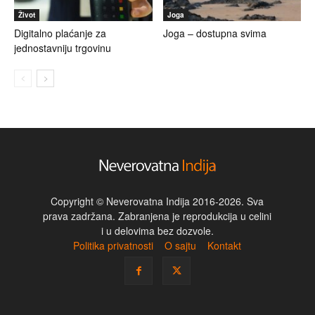
Život
Joga
Digitalno plaćanje za
Joga – dostupna svima
jednostavniju trgovinu
Copyright © Neverovatna Indija 2016-2026. Sva
prava zadržana. Zabranjena je reprodukcija u celini
i u delovima bez dozvole.
Politika privatnosti
O sajtu
Kontakt