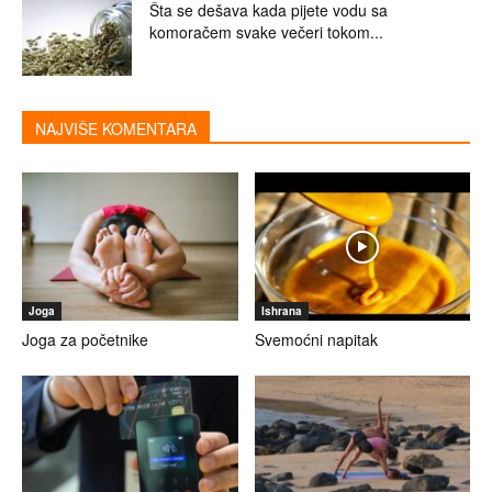
Šta se dešava kada pijete vodu sa
komoračem svake večeri tokom...
NAJVIŠE KOMENTARA
Joga
Ishrana
Joga za početnike
Svemoćni napitak