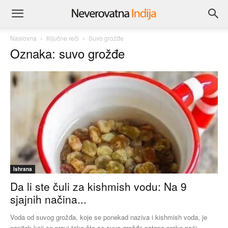
Naslovna
Ključne reči
Suvo grožđe
Oznaka: suvo grožđe
Ishrana
Da li ste čuli za kishmish vodu: Na 9
sjajnih načina...
Voda od suvog grožđa, koje se ponekad naziva i kishmish voda, je
napitak koji se pravi tako što se suvo grožđe natapa preko noći,...