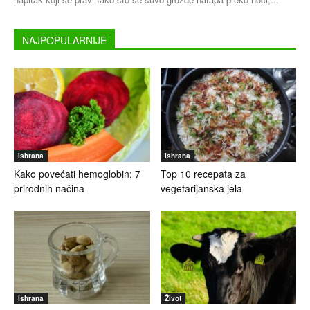
NAJPOPULARNIJE
Ishrana
Ishrana
Kako povećati hemoglobin: 7
Top 10 recepata za
prirodnih načina
vegetarijanska jela
Ishrana
Život