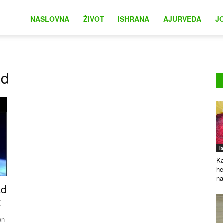
na
NASLOVNA
ŽIVOT
ISHRANA
AJURVEDA
J
ad
I
Ka
he
na
ad
t
an