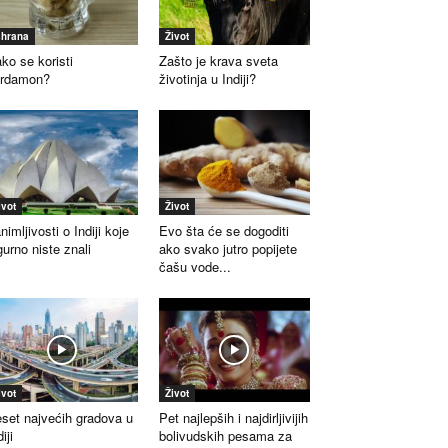
shrana
Život
ko se koristi
Zašto je krava sveta
ardamon?
životinja u Indiji?
ivot
Život
nimljivosti o Indiji koje
Evo šta će se dogoditi
gurno niste znali
ako svako jutro popijete
čašu vode...
ivot
Život
set najvećih gradova u
Pet najlepših i najdirljivijih
iji
bolivudskih pesama za