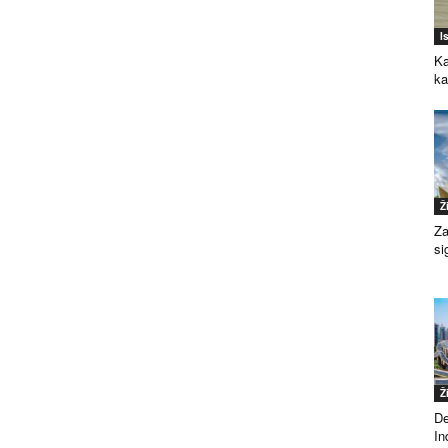
I
Ka
k
Ž
Za
si
Ž
De
Ind