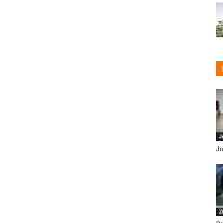
J
Jo
Ž