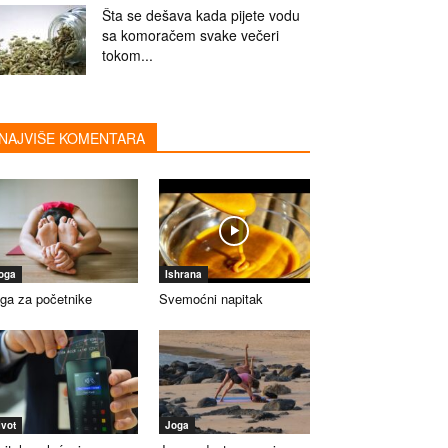
Šta se dešava kada pijete vodu
sa komoračem svake večeri
tokom...
NAJVIŠE KOMENTARA
oga
Ishrana
ga za početnike
Svemoćni napitak
ivot
Joga