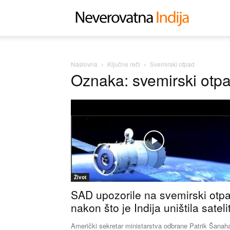
Neverovat
Indija
Naslovna
Ključne reči
Svemirski otpad
Oznaka: svemirski otp
Život
SAD upozorile na svemirski otp
nakon što je Indija uništila sateli
Američki sekretar ministarstva odbrane Patrik Šanah