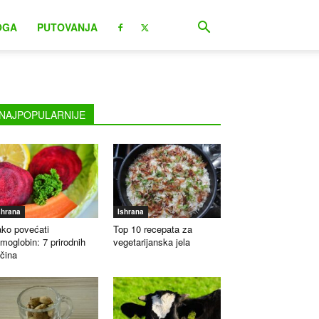
OGA
PUTOVANJA
NAJPOPULARNIJE
shrana
Ishrana
ko povećati
Top 10 recepata za
moglobin: 7 prirodnih
vegetarijanska jela
čina