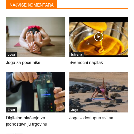
NAJVIŠE KOMENTARA
Joga
Ishrana
Joga za početnike
Svemoćni napitak
Život
Joga
Digitalno plaćanje za
Joga – dostupna svima
jednostavniju trgovinu