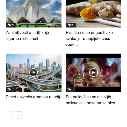
Život
Život
Zanimljivosti o Indiji koje
Evo šta će se dogoditi ako
sigurno niste znali
svako jutro popijete čašu
vode...
Život
Život
Deset najvećih gradova u Indiji
Pet najlepših i najdirljivijih
bolivudskih pesama za ples