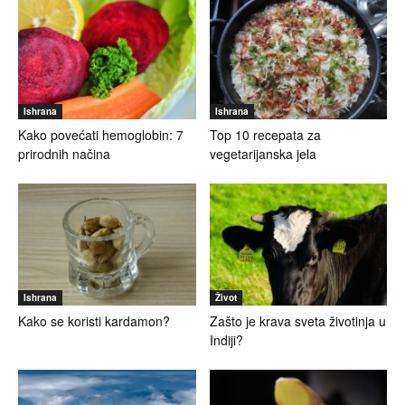
Ishrana
Ishrana
Kako povećati hemoglobin: 7
Top 10 recepata za
prirodnih načina
vegetarijanska jela
Ishrana
Život
Kako se koristi kardamon?
Zašto je krava sveta životinja u
Indiji?