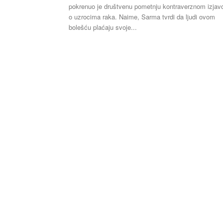
pokrenuo je društvenu pometnju kontraverznom izja
o uzrocima raka. Naime, Sarma tvrdi da ljudi ovom
bolešću plaćaju svoje...