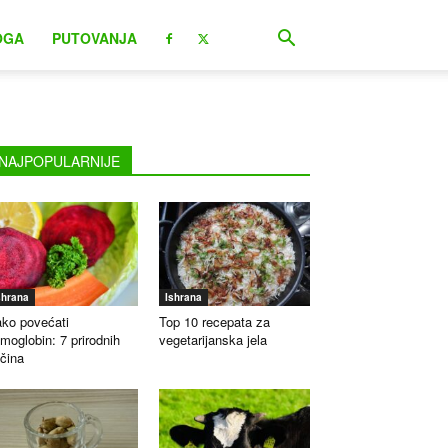
OGA
PUTOVANJA
NAJPOPULARNIJE
shrana
Ishrana
ko povećati
Top 10 recepata za
moglobin: 7 prirodnih
vegetarijanska jela
čina