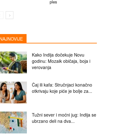
ples
NAJNOVIJE
Kako Indija dočekuje Novu
godinu: Mozaik običaja, boja i
verovanja
Čaj ili kafa: Stručnjaci konačno
otkrivaju koje piće je bolje za...
Tužni sever i moćni jug: Indija se
ubrzano deli na dva...