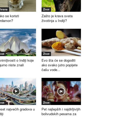
shrana
Život
ko se koristi
Zašto je krava sveta
ardamon?
životinja u Indiji?
ivot
Život
nimljivosti o Indiji koje
Evo šta će se dogoditi
gurno niste znali
ako svako jutro popijete
čašu vode...
ivot
Život
set najvećih gradova u
Pet najlepših i najdirljivijih
iji
bolivudskih pesama za