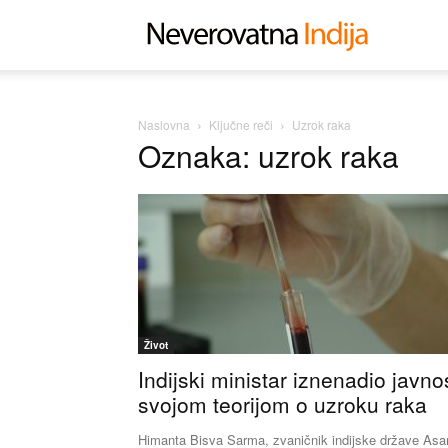
Neverovat
Indija
Naslovna
Ključne reči
Uzrok raka
Oznaka: uzrok raka
Život
Indijski ministar iznenadio javno
svojom teorijom o uzroku raka
Himanta Bisva Sarma, zvaničnik indijske države As