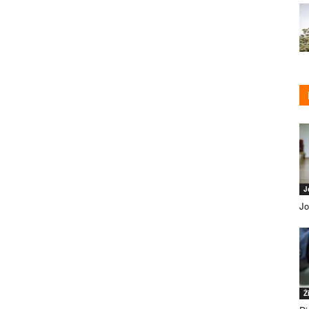
J
Jo
Ž