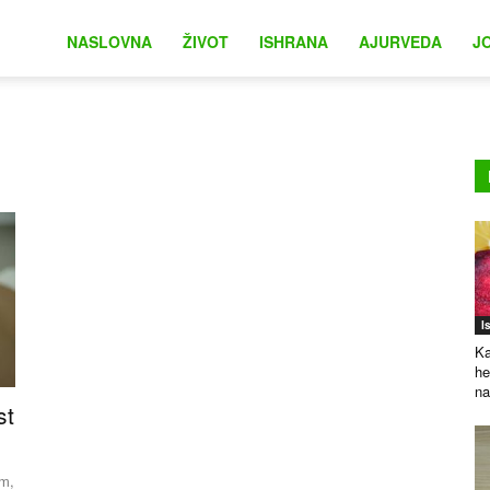
na
NASLOVNA
ŽIVOT
ISHRANA
AJURVEDA
J
I
Ka
he
na
st
am,