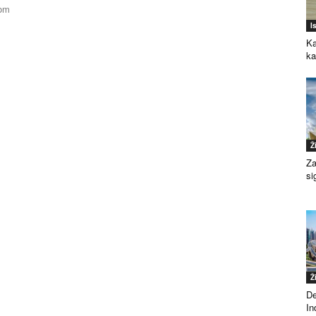
vom
I
Ka
k
Ž
Za
si
Ž
De
Ind