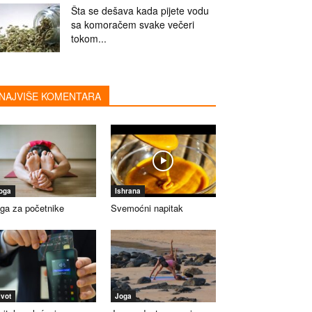
Šta se dešava kada pijete vodu
sa komoračem svake večeri
tokom...
NAJVIŠE KOMENTARA
oga
Ishrana
ga za početnike
Svemoćni napitak
ivot
Joga