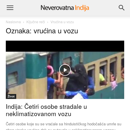
Naslovna
Ključne reči
Vrućina u vozu
Oznaka: vrućina u vozu
Život
Indija: Četiri osobe stradale u
neklimatizovanom vozu
Četiri osobe koje su se vraćale sa hinduističkog hodočašća umrle su
zbog visoke vrućine dok su putovale u neklimatizovanom vagonu