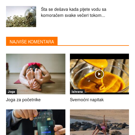
Šta se dešava kada pijete vodu sa
komoračem svake večeri tokom...
NAJVIŠE KOMENTARA
Joga
Ishrana
Joga za početnike
Svemoćni napitak