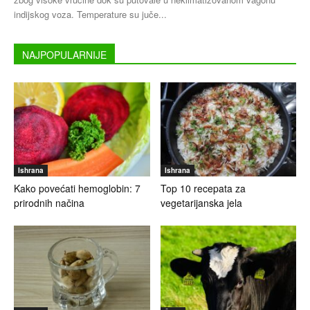
indijskog voza. Temperature su juče...
NAJPOPULARNIJE
Ishrana
Ishrana
Kako povećati hemoglobin: 7
Top 10 recepata za
prirodnih načina
vegetarijanska jela