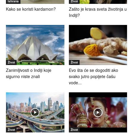
Ishrana
Život
Kako se koristi kardamon?
Zašto je krava sveta životinja u
Indiji?
Život
Život
Zanimljivosti o Indiji koje
Evo šta će se dogoditi ako
sigurno niste znali
svako jutro popijete čašu
vode...
Život
Život