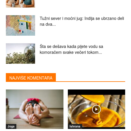
Tužni sever i moćni jug: Indija se ubrzano deli
na dva...
Šta se dešava kada pijete vodu sa
komoračem svake večeri tokom...
NAJVIŠE KOMENTARA
Joga
Ishrana