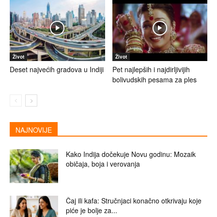
Život
Život
Deset najvećih gradova u Indiji
Pet najlepših i najdirljivijih
bolivudskih pesama za ples
NAJNOVIJE
Kako Indija dočekuje Novu godinu: Mozaik
običaja, boja i verovanja
Čaj ili kafa: Stručnjaci konačno otkrivaju koje
piće je bolje za...