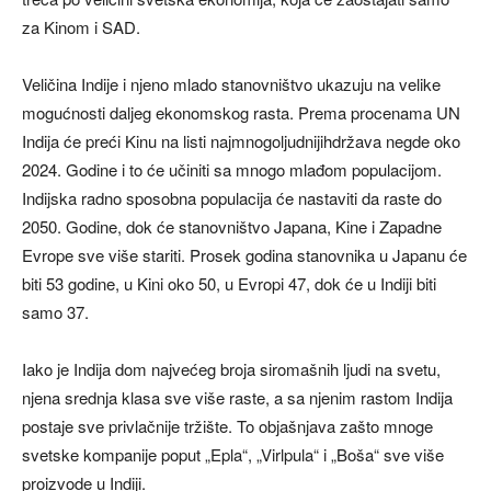
za Kinom i SAD.
Veličina Indije i njeno mlado stanovništvo ukazuju na velike
mogućnosti daljeg ekonomskog rasta. Prema procenama UN
Indija će preći Kinu na listi najmnogoljudnijihdržava negde oko
2024. Godine i to će učiniti sa mnogo mlađom populacijom.
Indijska radno sposobna populacija će nastaviti da raste do
2050. Godine, dok će stanovništvo Japana, Kine i Zapadne
Evrope sve više stariti. Prosek godina stanovnika u Japanu će
biti 53 godine, u Kini oko 50, u Evropi 47, dok će u Indiji biti
samo 37.
Iako je Indija dom najvećeg broja siromašnih ljudi na svetu,
njena srednja klasa sve više raste, a sa njenim rastom Indija
postaje sve privlačnije tržište. To objašnjava zašto mnoge
svetske kompanije poput „Epla“, „Virlpula“ i „Boša“ sve više
proizvode u Indiji.