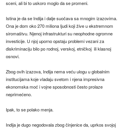
sceni, ali bi to uskoro moglo da se promeni.
Istina je da se Indija i dalje suočava sa mnogim izazovima.
Ona je dom oko 270 miliona ljudi koji žive u ekstremnom
siromaštvu. Njenoj infrastrukturi su neophodne ogromne
investicije. U njoj uporno opstaju problemi vezani za
diskriminaciju bilo po rodnoj, verskoj, etničkoj ili klasnoj
osnovi.
Zbog ovih izazova, Indija nema veću ulogu u globalnim
institucijama koje vladaju svetom i njena impresivna
ekonomska moć i vojne sposobnosti često prolaze
neprimećeno.
Ipak, to se polako menja.
Indija je dugo negodovala zbog činjenice da, uprkos svojoj