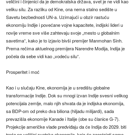
veličini i činjenici da je demokratska država, svet je ne vidi kao
veliku silu. Za razliku od Kine, ona nema stalno sedište u
Savetu bezbednosti UN-a. Uzimajući u obzir rastuću
ekonomiju Indije i povećane vojne kapacitete, indijski lideri u
novije vreme sve više zahtevaju svoje „mesto u globalnim
savetima“, kako je to izjavio bivši premijer Manmohan Sinh.
Prema rečima aktuelnog premijera Narendre Modija, Indija je
počela da sebe vidi kao „vodeću silu“.
Prosperitet i moć
Kao i u slučaju Kine, ekonomija je u središtu globalne
transformacije Indije. Dok su mnogi izvan Indije svesni velikog
potencijala zemlje, malo njih shvata da je indijska ekonomija,
sa BDP-om od preko dva biliona (hiljadu milijardi), sada
prevazišla ekonomije Kanade i Italije (obe su članice G-7).
Projekcije američke vlade predviđaju da će Indija do 2029. biti
treća po veličini svetska ekonomija, koja će zaostajati samo