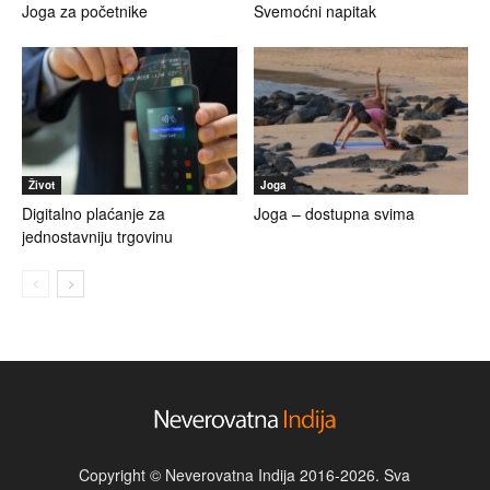
Joga za početnike
Svemoćni napitak
Život
Joga
Digitalno plaćanje za
Joga – dostupna svima
jednostavniju trgovinu
Copyright © Neverovatna Indija 2016-2026. Sva