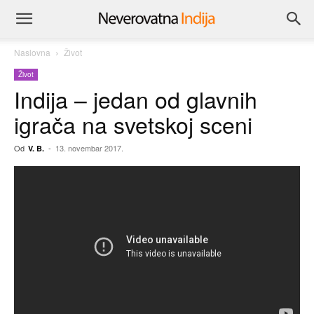
Naslovna
Život
Život
Indija – jedan od glavnih
igrača na svetskoj sceni
Od
-
13. novembar 2017.
V. B.