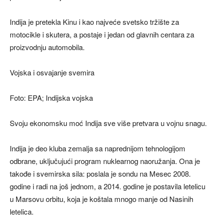
Indija je pretekla Kinu i kao najveće svetsko tržište za
motocikle i skutera, a postaje i jedan od glavnih centara za
proizvodnju automobila.
Vojska i osvajanje svemira
Foto: EPA; Indijska vojska
Svoju ekonomsku moć Indija sve više pretvara u vojnu snagu.
Indija je deo kluba zemalja sa naprednijom tehnologijom
odbrane, uključujući program nuklearnog naoružanja. Ona je
takođe i svemirska sila: poslala je sondu na Mesec 2008.
godine i radi na još jednom, a 2014. godine je postavila letelicu
u Marsovu orbitu, koja je koštala mnogo manje od Nasinih
letelica.