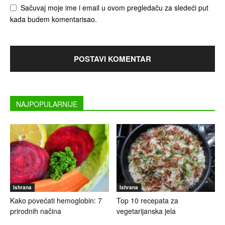
Sačuvaj moje ime i email u ovom pregledaču za sledeći put
kada budem komentarisao.
NAJPOPULARNIJE
Ishrana
Ishrana
Kako povećati hemoglobin: 7
Top 10 recepata za
prirodnih načina
vegetarijanska jela