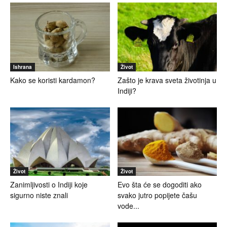
Ishrana
Život
Kako se koristi kardamon?
Zašto je krava sveta životinja u
Indiji?
Život
Život
Zanimljivosti o Indiji koje
Evo šta će se dogoditi ako
sigurno niste znali
svako jutro popijete čašu
vode...