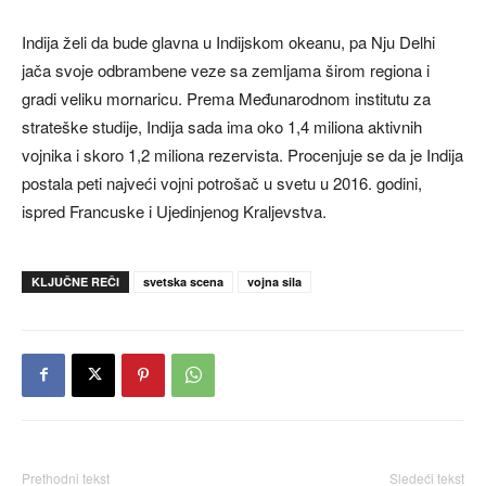
Indija želi da bude glavna u Indijskom okeanu, pa Nju Delhi
jača svoje odbrambene veze sa zemljama širom regiona i
gradi veliku mornaricu. Prema Međunarodnom institutu za
strateške studije, Indija sada ima oko 1,4 miliona aktivnih
vojnika i skoro 1,2 miliona rezervista. Procenjuje se da je Indija
postala peti najveći vojni potrošač u svetu u 2016. godini,
ispred Francuske i Ujedinjenog Kraljevstva.
KLJUČNE REČI
svetska scena
vojna sila
Prethodni tekst
Sledeći tekst