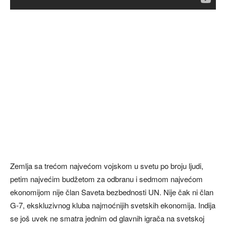
Zemlja sa trećom najvećom vojskom u svetu po broju ljudi,
petim najvećim budžetom za odbranu i sedmom najvećom
ekonomijom nije član Saveta bezbednosti UN. Nije čak ni član
G-7, ekskluzivnog kluba najmoćnijih svetskih ekonomija. Indija
se još uvek ne smatra jednim od glavnih igrača na svetskoj