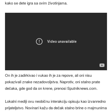
kako se dete igra sa ovim životinjama.
On ih je zadirkivao i vukao ih je za repove, ali oni nisu
pokazivali znake nezadovoljstva. Naprotiv, oni stalno prate
dečaka, gde god da on krene, prenosi Sputniknews.com.
Lokalni mediji ovu neobičnu interakciju opisuju kao izvanredno
prijateljstvo. Novinari kažu da dečak stalno brine o majmunima