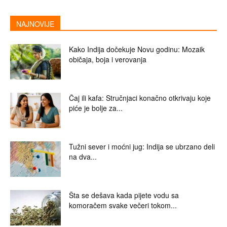
NAJNOVIJE
Kako Indija dočekuje Novu godinu: Mozaik
običaja, boja i verovanja
Čaj ili kafa: Stručnjaci konačno otkrivaju koje
piće je bolje za...
Tužni sever i moćni jug: Indija se ubrzano deli
na dva...
Šta se dešava kada pijete vodu sa
komoračem svake večeri tokom...