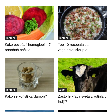
Ishrana
Ishrana
Kako povećati hemoglobin: 7
Top 10 recepata za
prirodnih načina
vegetarijanska jela
Ishrana
Život
Kako se koristi kardamon?
Zašto je krava sveta životinja u
Indiji?