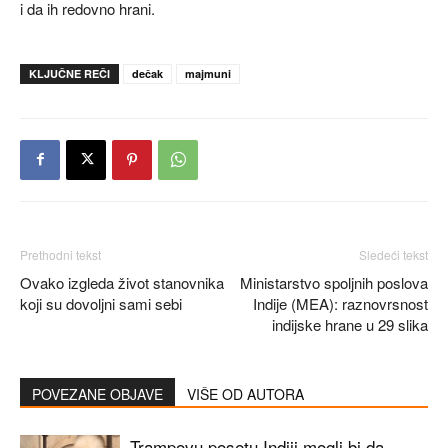
i da ih redovno hrani.
KLJUČNE REČI
dečak
majmuni
Prethodni tekst
Sledeći tekst
Ovako izgleda život stanovnika
Ministarstvo spoljnih poslova
koji su dovoljni sami sebi
Indije (MEA): raznovrsnost
indijske hrane u 29 slika
POVEZANE OBJAVE
VIŠE OD AUTORA
Trampovu posetu Indiji mogli bi da