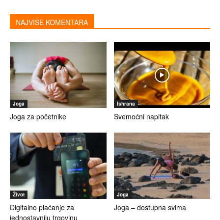
NAJVIŠE KOMENTARA
Joga
Ishrana
Joga za početnike
Svemoćni napitak
Život
Joga
Digitalno plaćanje za
Joga – dostupna svima
jednostavniju trgovinu