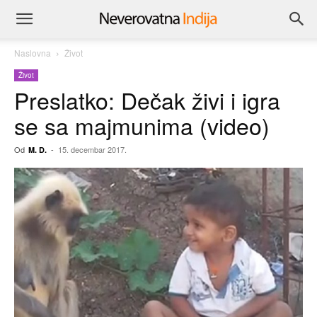
Naslovna
Život
Život
Preslatko: Dečak živi i igra
se sa majmunima (video)
Od
-
15. decembar 2017.
M. D.