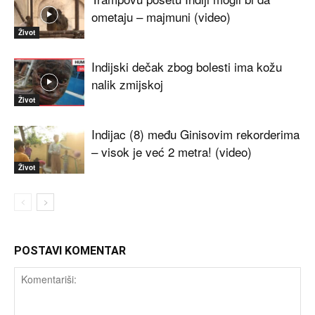
ometaju – majmuni (video)
Život
Indijski dečak zbog bolesti ima kožu
nalik zmijskoj
Život
Indijac (8) među Ginisovim rekorderima
– visok je već 2 metra! (video)
Život
POSTAVI KOMENTAR