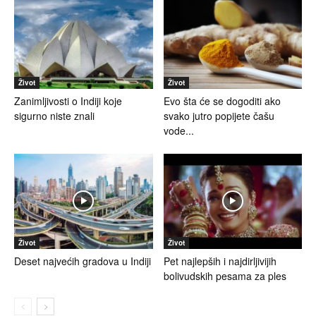
Život
Život
Zanimljivosti o Indiji koje
Evo šta će se dogoditi ako
sigurno niste znali
svako jutro popijete čašu
vode...
Život
Život
Deset najvećih gradova u Indiji
Pet najlepših i najdirljivijih
bolivudskih pesama za ples