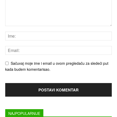
Sačuvaj moje ime i email u ovom pregledaču za sledeći put
kada budem komentarisao.
NAJPOPULARNIJE