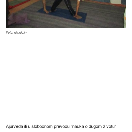
Foto: nia.nic.in
Ajurveda ili u slobodnom prevodu “nauka o dugom životu“