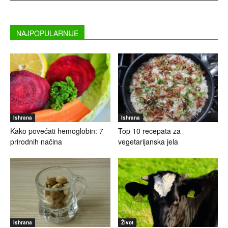
NAJPOPULARNIJE
Ishrana
Ishrana
Kako povećati hemoglobin: 7
Top 10 recepata za
prirodnih načina
vegetarijanska jela
Ishrana
Život