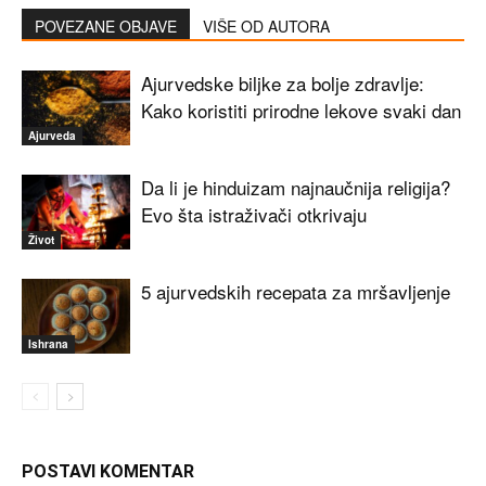
POVEZANE OBJAVE
VIŠE OD AUTORA
Ajurvedske biljke za bolje zdravlje:
Kako koristiti prirodne lekove svaki dan
Ajurveda
Da li je hinduizam najnaučnija religija?
Evo šta istraživači otkrivaju
Život
5 ajurvedskih recepata za mršavljenje
Ishrana
POSTAVI KOMENTAR