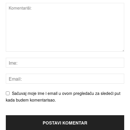
Sačuvaj moje ime i email u ovom pregledaču za sledeći put
kada budem komentarisao.