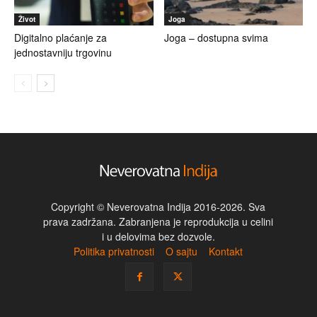
Život
Joga
Digitalno plaćanje za
Joga – dostupna svima
jednostavniju trgovinu
Copyright © Neverovatna Indija 2016-2026. Sva
prava zadržana. Zabranjena je reprodukcija u celini
i u delovima bez dozvole.
Politika privatnosti
O sajtu
Kontakt