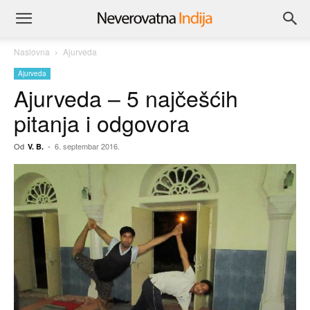
Naslovna
Ajurveda
Ajurveda
Ajurveda – 5 najčešćih
pitanja i odgovora
Od
-
6. septembar 2016.
V. B.