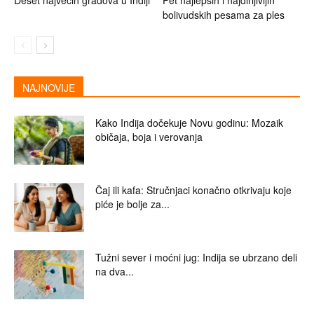
Deset najvećih gradova u Indiji
Pet najlepših i najdirljivijih
bolivudskih pesama za ples
NAJNOVIJE
Kako Indija dočekuje Novu godinu: Mozaik
običaja, boja i verovanja
Čaj ili kafa: Stručnjaci konačno otkrivaju koje
piće je bolje za...
Tužni sever i moćni jug: Indija se ubrzano deli
na dva...