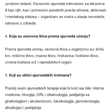
uzrokom bolesti. Osnovnim ajurveda tretmanom sa lekovima
ili bez njih, kao i primenom posebnih pravila ishrane, aktivnosti
i mentalnog statusa – organizam se vraća u stanje ravnoteže,
odnosno u zdravlje.
4.
Koja su osnovna tkiva prema ajurveda učenju?
Prema ajurveda učenju, osnovna tkiva u organizmu su: limfa,
krv, mišićno tkivo, masno tkivo, hrskavica i koštano tkivo,
crvena koštana srž i reproduktivni organi.
5.
Koji su oblici ajurvedskih tretmana?
Postoji osam ajurvedskih terapija koje bi kod nas bile: interna
medicina, hirurgija, ORL i oftalmologija, pedijatrija sa
ginekologijom i akušerstvom, toksikologija, gerontorologija,
afrodizijaci i psihijatrija.