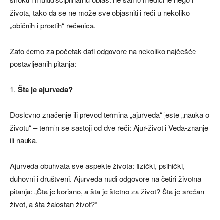
života, tako da se ne može sve objasniti i reći u nekoliko
„običnih i prostih“ rečenica.
Zato ćemo za početak dati odgovore na nekoliko najčešće
postavljeanih pitanja:
1.
Šta je ajurveda?
Doslovno značenje ili prevod termina „ajurveda“ jeste „nauka o
životu“ – termin se sastoji od dve reči: Ajur-život i Veda-znanje
ili nauka.
Ajurveda obuhvata sve aspekte života: fizički, psihički,
duhovni i društveni. Ajurveda nudi odgovore na četiri životna
pitanja: „Šta je korisno, a šta je štetno za život? Šta je srećan
život, a šta žalostan život?“