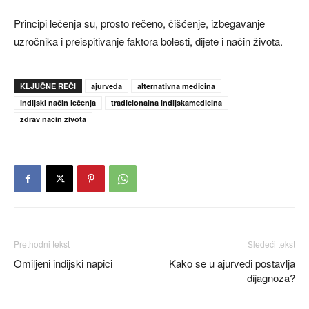
Principi lečenja su, prosto rečeno, čišćenje, izbegavanje
uzročnika i preispitivanje faktora bolesti, dijete i način života.
KLJUČNE REČI
ajurveda
alternativna medicina
indijski način lečenja
tradicionalna indijskamedicina
zdrav način života
Prethodni tekst
Sledeći tekst
Omiljeni indijski napici
Kako se u ajurvedi postavlja
dijagnoza?