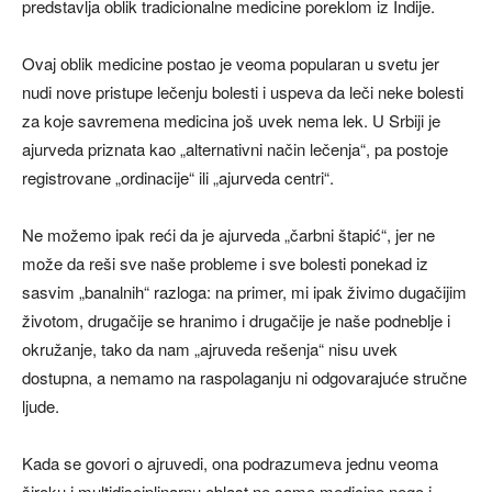
predstavlja oblik tradicionalne medicine poreklom iz Indije.
Ovaj oblik medicine postao je veoma popularan u svetu jer
nudi nove pristupe lečenju bolesti i uspeva da leči neke bolesti
za koje savremena medicina još uvek nema lek. U Srbiji je
ajurveda priznata kao „alternativni način lečenja“, pa postoje
registrovane „ordinacije“ ili „ajurveda centri“.
Ne možemo ipak reći da je ajurveda „čarbni štapić“, jer ne
može da reši sve naše probleme i sve bolesti ponekad iz
sasvim „banalnih“ razloga: na primer, mi ipak živimo dugačijim
životom, drugačije se hranimo i drugačije je naše podneblje i
okružanje, tako da nam „ajruveda rešenja“ nisu uvek
dostupna, a nemamo na raspolaganju ni odgovarajuće stručne
ljude.
Kada se govori o ajruvedi, ona podrazumeva jednu veoma
široku i multidisciplinarnu oblast ne samo medicine nego i