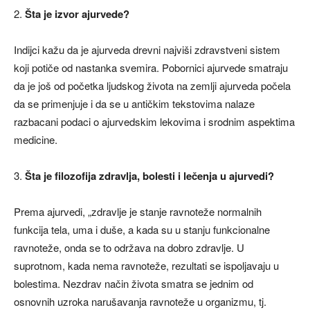
2.
Šta je izvor ajurvede?
Indijci kažu da je ajurveda drevni najviši zdravstveni sistem
koji potiče od nastanka svemira. Pobornici ajurvede smatraju
da je još od početka ljudskog života na zemlji ajurveda počela
da se primenjuje i da se u antičkim tekstovima nalaze
razbacani podaci o ajurvedskim lekovima i srodnim aspektima
medicine.
3.
Šta je filozofija zdravlja, bolesti i lečenja u ajurvedi?
Prema ajurvedi, „zdravlje je stanje ravnoteže normalnih
funkcija tela, uma i duše, a kada su u stanju funkcionalne
ravnoteže, onda se to održava na dobro zdravlje. U
suprotnom, kada nema ravnoteže, rezultati se ispoljavaju u
bolestima. Nezdrav način života smatra se jednim od
osnovnih uzroka narušavanja ravnoteže u organizmu, tj.