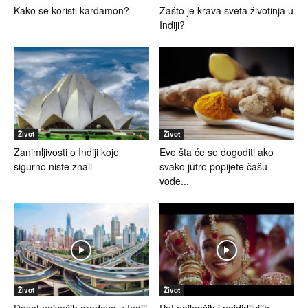
Kako se koristi kardamon?
Zašto je krava sveta životinja u
Indiji?
Život
Život
Zanimljivosti o Indiji koje
Evo šta će se dogoditi ako
sigurno niste znali
svako jutro popijete čašu
vode...
Život
Život