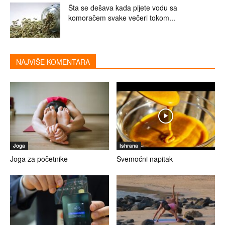
Šta se dešava kada pijete vodu sa
komoračem svake večeri tokom...
NAJVIŠE KOMENTARA
Joga
Ishrana
Joga za početnike
Svemoćni napitak