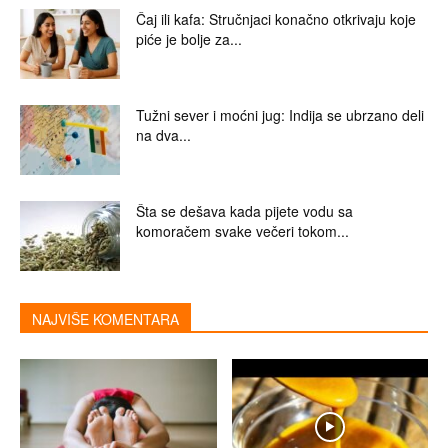
Čaj ili kafa: Stručnjaci konačno otkrivaju koje
piće je bolje za...
Tužni sever i moćni jug: Indija se ubrzano deli
na dva...
Šta se dešava kada pijete vodu sa
komoračem svake večeri tokom...
NAJVIŠE KOMENTARA