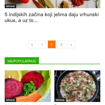
Ishrana
5 indijskih začina koji jelima daju vrhunski
ukus, a uz to...
1
2
3
NAJPOPULARNIJE
Ishrana
Ishrana