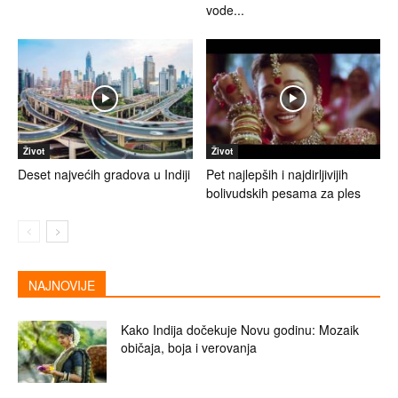
vode...
Život
Život
Deset najvećih gradova u Indiji
Pet najlepših i najdirljivijih
bolivudskih pesama za ples
NAJNOVIJE
Kako Indija dočekuje Novu godinu: Mozaik
običaja, boja i verovanja