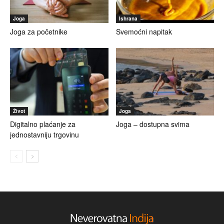
Joga
Ishrana
Joga za početnike
Svemoćni napitak
Život
Joga
Digitalno plaćanje za
Joga – dostupna svima
jednostavniju trgovinu