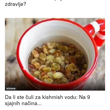
zdravlje?
Ishrana
Da li ste čuli za kishmish vodu: Na 9
sjajnih načina...