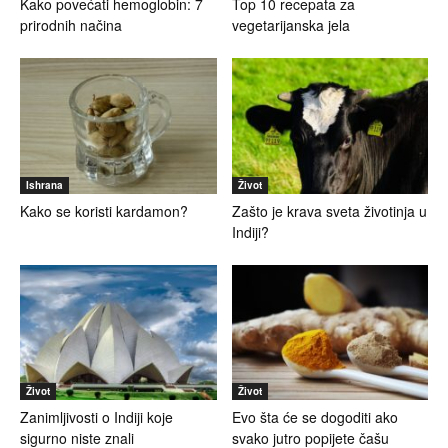
Kako povećati hemoglobin: 7
Top 10 recepata za
prirodnih načina
vegetarijanska jela
Ishrana
Život
Kako se koristi kardamon?
Zašto je krava sveta životinja u
Indiji?
Život
Život
Zanimljivosti o Indiji koje
Evo šta će se dogoditi ako
sigurno niste znali
svako jutro popijete čašu