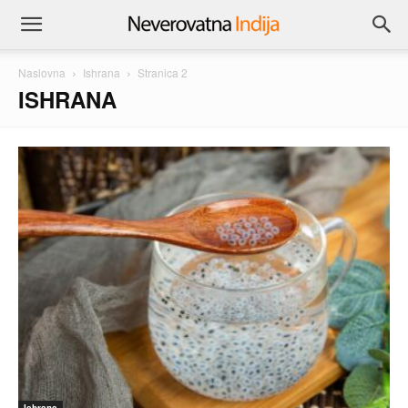
Naslovna
Ishrana
Stranica 2
ISHRANA
Ishrana