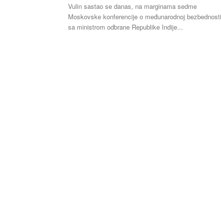
Vulin sastao se danas, na marginama sedme
Moskovske konferencije o međunarodnoj bezbednosti
sa ministrom odbrane Republike Indije...