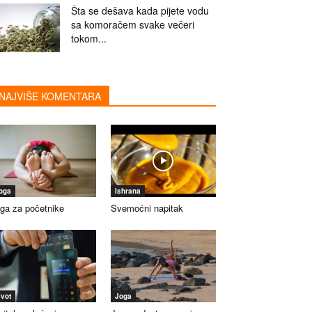
Šta se dešava kada pijete vodu
sa komoračem svake večeri
tokom...
NAJVIŠE KOMENTARA
oga
Ishrana
ga za početnike
Svemoćni napitak
ivot
Joga