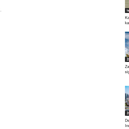
,
I
Ka
k
Ž
Za
si
Ž
De
Ind