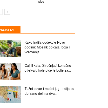
ples
NAJNOVIJE
Kako Indija dočekuje Novu
godinu: Mozaik običaja, boja i
verovanja
Čaj ili kafa: Stručnjaci konačno
otkrivaju koje piće je bolje za...
Tužni sever i moćni jug: Indija se
ubrzano deli na dva...