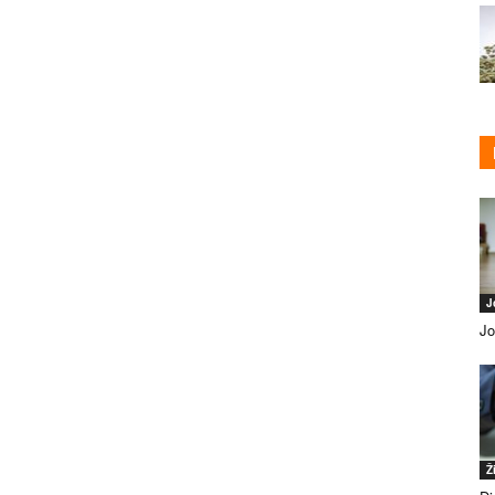
J
Jo
Ž