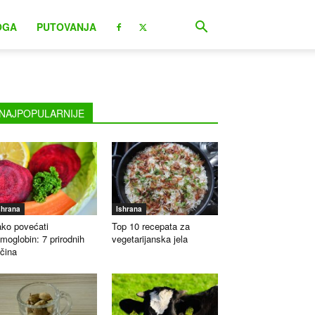
OGA
PUTOVANJA
NAJPOPULARNIJE
shrana
Ishrana
ko povećati
Top 10 recepata za
moglobin: 7 prirodnih
vegetarijanska jela
čina