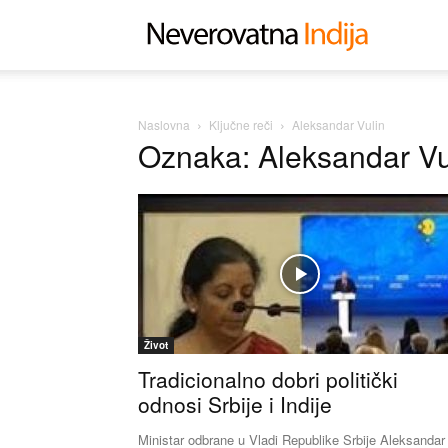
Neverovat
Indija
Naslovna
Ključne reči
Aleksandar Vulin
Oznaka: Aleksandar Vu
Život
Tradicionalno dobri politički
odnosi Srbije i Indije
Ministar odbrane u Vladi Republike Srbije Aleksandar