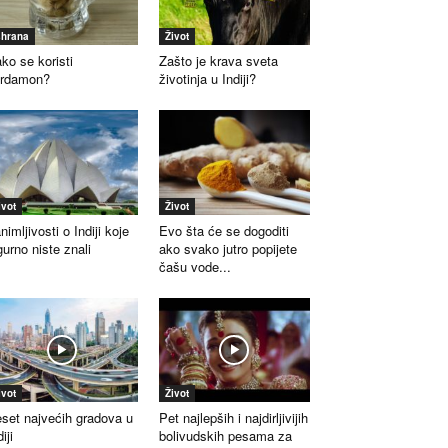
shrana
Život
ko se koristi
Zašto je krava sveta
ardamon?
životinja u Indiji?
ivot
Život
nimljivosti o Indiji koje
Evo šta će se dogoditi
gurno niste znali
ako svako jutro popijete
čašu vode...
ivot
Život
set najvećih gradova u
Pet najlepših i najdirljivijih
iji
bolivudskih pesama za