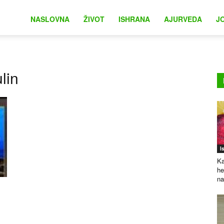
na
NASLOVNA
ŽIVOT
ISHRANA
AJURVEDA
J
lin
I
Ka
he
na