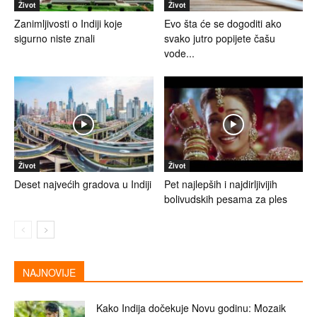
Život
Život
Zanimljivosti o Indiji koje
Evo šta će se dogoditi ako
sigurno niste znali
svako jutro popijete čašu
vode...
Život
Život
Deset najvećih gradova u Indiji
Pet najlepših i najdirljivijih
bolivudskih pesama za ples
NAJNOVIJE
Kako Indija dočekuje Novu godinu: Mozaik