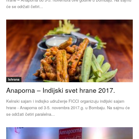
će se održati četiri...
Ishrana
Anaporna – Indijski svet hrane 2017.
Kelnski sajam i indisjko udruženje FICCI organizuju indijski sajam
hrane - Anaporna od 3-5. novembra 2017.g. u Bombaju. Na sajmu će
se održati četiri paralelna...