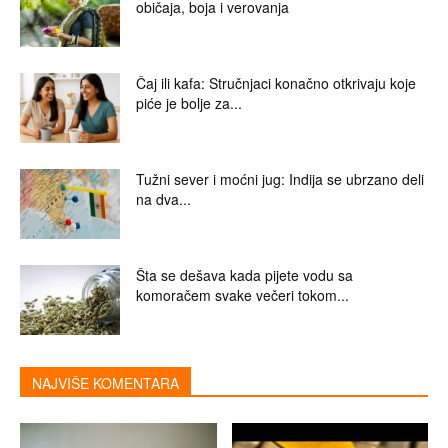
običaja, boja i verovanja
Čaj ili kafa: Stručnjaci konačno otkrivaju koje
piće je bolje za...
Tužni sever i moćni jug: Indija se ubrzano deli
na dva...
Šta se dešava kada pijete vodu sa
komoračem svake večeri tokom...
NAJVIŠE KOMENTARA