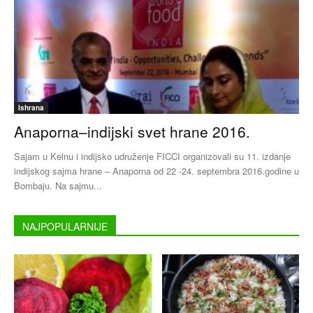
Ishrana
Anaporna–indijski svet hrane 2016.
Sajam u Kelnu i indijsko udruženje FICCI organizovali su 11. izdanje
indijskog sajma hrane – Anaporna od 22 -24. septembra 2016.godine u
Bombaju. Na sajmu...
NAJPOPULARNIJE