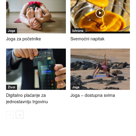
Joga
Ishrana
Joga za početnike
Svemoćni napitak
Život
Joga
Digitalno plaćanje za
Joga – dostupna svima
jednostavniju trgovinu