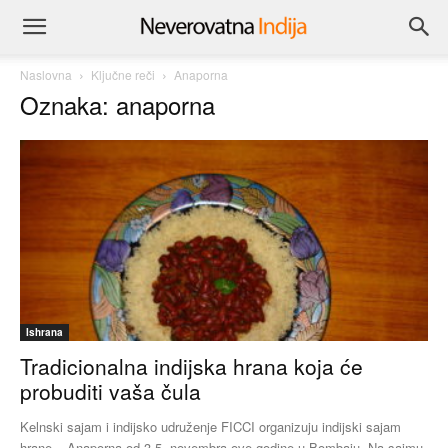
Naslovna
Ključne reči
Anaporna
Oznaka: anaporna
Ishrana
Tradicionalna indijska hrana koja će
probuditi vaša čula
Kelnski sajam i indijsko udruženje FICCI organizuju indijski sajam
hrane – Anaporna od 3-5. novembra ove godine u Bombaju. Na sajmu