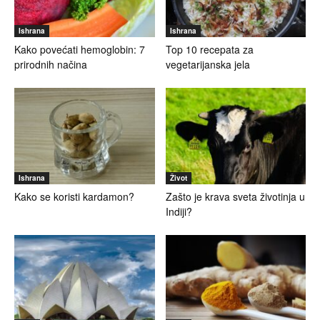
Ishrana
Ishrana
Kako povećati hemoglobin: 7
Top 10 recepata za
prirodnih načina
vegetarijanska jela
Ishrana
Život
Kako se koristi kardamon?
Zašto je krava sveta životinja u
Indiji?